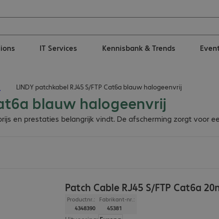
tions
IT Services
Kennisbank & Trends
Even
n
LINDY patchkabel RJ45 S/FTP Cat6a blauw halogeenvrij
at6a blauw halogeenvrij
ijs en prestaties belangrijk vindt. De afscherming zorgt voor e
Patch Cable RJ45 S/FTP Cat6a 20
Productnr.:
Fabrikant-nr.:
4348390
45381