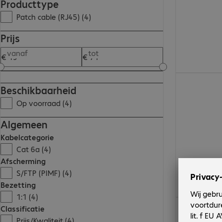
Producttype
Patch cable (RJ45) (4)
Prijs
vanaf
tot
€ 28,99
Beschikbaarheid
Op voorraad (4)
Algemeen
Kabelcategorie
Cat 6a (4)
Afscherming
S/FTP (PIMF) (4)
Bezetting
1:1 (4)
€ 50,99
Classificatie
Prijs/Kwaliteit (4)