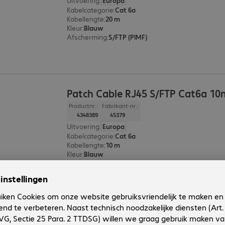
Uitvoering
:
Europa
Kabelcategorie
:
Cat 6a
Kabellengte
:
20 m
Kleur
:
Blauw
Afscherming
:
S/FTP (PIMF)
Patch Cable RJ45 S/FTP Cat6a 10
Productnr.:
Fabrikant-nr.:
4348389
45379
Uitvoering
:
Europa
Kabelcategorie
:
Cat 6a
Kabellengte
:
10 m
Kleur
:
Blauw
Afscherming
:
S/FTP (PIMF)
Patch Cable RJ45 S/FTP Cat6a 7.