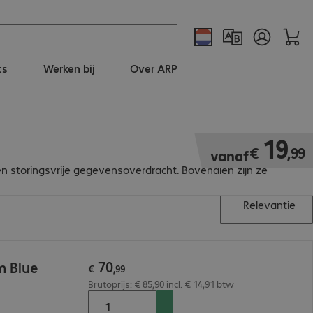
ts
Werken bij
Over ARP
€ 19,99
19
€
,
99
vanaf
en storingsvrije gegevensoverdracht. Bovendien zijn ze
Relevantie
70
m Blue
€
,
99
Brutoprijs: € 85,90 incl. € 14,91 btw