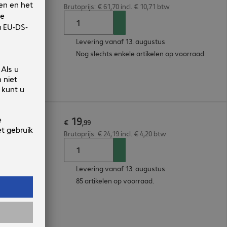
Brutoprijs: € 61,70 incl. € 10,71 btw
Levering vanaf 13. augustus
Nog slechts enkele artikelen op voorraad.
19
 Blue
€
,
99
Brutoprijs: € 24,19 incl. € 4,20 btw
Levering vanaf 13. augustus
85 artikelen op voorraad.