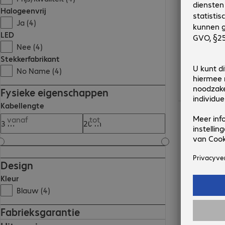
Halogeenvrij
Ja (4)
LED
Nee (4)
Stekkerfabrikant
No Name (4)
Fysieke eigenschappen
Kabellengte
€ 19,99
vanaf
tot
Design
Kleur
Blauw (4)
Fabrieksgarantie