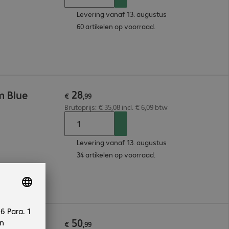
Levering vanaf 13. augustus
60 artikelen op voorraad.
28
m Blue
€
,
99
Brutoprijs: € 35,08 incl. € 6,09 btw
Levering vanaf 13. augustus
34 artikelen op voorraad.
50
5m Blue
€
,
99