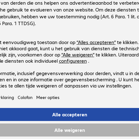
Productnr.:
Fabrikant-nr.:
4348386
45378
Uitvoering
:
Europa
Kabelcategorie
:
Cat 6a
Kabellengte
:
7,5 m
Kleur
:
Blauw
Afscherming
:
S/FTP (PIMF)
Patch Cable RJ45 S/FTP Cat6a 3m
Productnr.:
Fabrikant-nr.:
4348377
45376
Uitvoering
:
Europa
Kabelcategorie
:
Cat 6a
Kabellengte
:
3 m
Kleur
:
Blauw
Afscherming
:
S/FTP (PIMF)