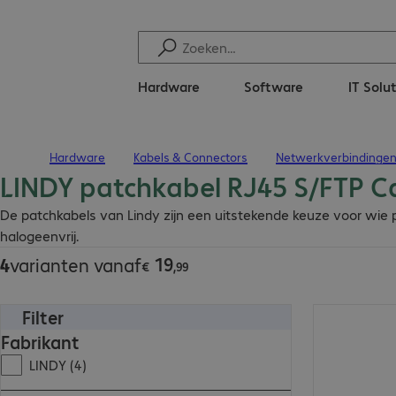
Hardware
Software
IT Solu
Hardware
Kabels & Connectors
Netwerkverbindinge
Terug naar startpagina
LINDY patchkabel RJ45 S/FTP C
€ 19,99
De patchkabels van Lindy zijn een uitstekende keuze voor wie pr
halogeenvrij.
19
4
varianten vanaf
€
,
99
Filter
€ 70,99
Fabrikant
LINDY (4)