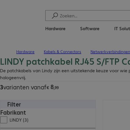
Hardware
Software
IT Solu
Hardware
Kabels & Connectors
Netwerkverbindinge
Terug naar startpagina
LINDY patchkabel RJ45 S/FTP C
€ 8,99
De patchkabels van Lindy zijn een uitstekende keuze voor wie pr
halogeenvrij.
8
3
varianten vanaf
€
,
99
Filter
€ 11,99
Fabrikant
LINDY (3)