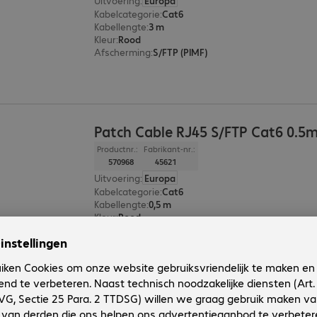
Uitvoering
:
Europa
Kabelcategorie
:
Cat6
Kabellengte
:
3 m
Kleur
:
Rood
Afscherming
:
S/FTP (PIMF)
Patch Cable RJ45 S/FTP Cat6 0.5
Productnr.:
Fabrikant-nr.:
570968
45621
Uitvoering
:
Europa
Kabelcategorie
:
Cat6
Kabellengte
:
0,5 m
Kleur
:
Rood
Afscherming
:
S/FTP (PIMF)
Patch Cable RJ45 S/FTP Cat6 0.3