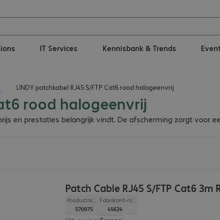
tions
IT Services
Kennisbank & Trends
Even
n
LINDY patchkabel RJ45 S/FTP Cat6 rood halogeenvrij
at6 rood halogeenvrij
ijs en prestaties belangrijk vindt. De afscherming zorgt voor e
Patch Cable RJ45 S/FTP Cat6 3m 
Productnr.:
Fabrikant-nr.:
570975
45624