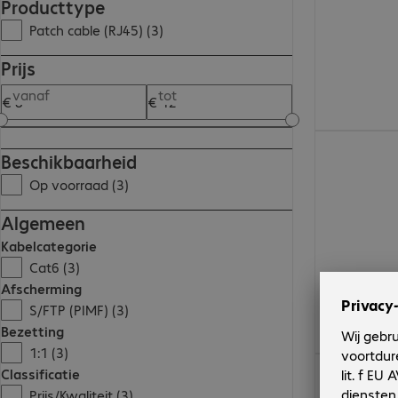
Producttype
Patch cable (RJ45) (3)
Prijs
vanaf
tot
€ 9,99
Beschikbaarheid
Op voorraad (3)
Algemeen
Kabelcategorie
Cat6 (3)
Afscherming
S/FTP (PIMF) (3)
Bezetting
1:1 (3)
€ 8,99
Classificatie
Prijs/Kwaliteit (3)