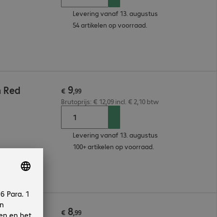
Levering vanaf 13. augustus
54 artikelen op voorraad.
9
m Red
€
,
99
Brutoprijs: € 12,09 incl. € 2,10 btw
Levering vanaf 13. augustus
100+ artikelen op voorraad.
8
m Red
€
,
99