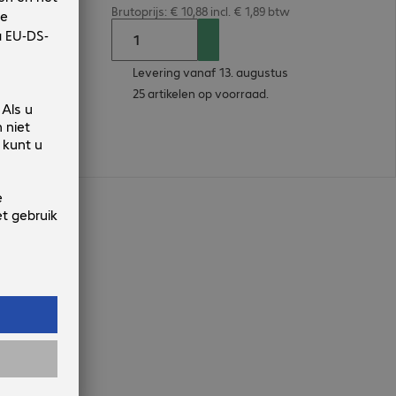
Brutoprijs: € 10,88 incl. € 1,89 btw
Levering vanaf 13. augustus
25 artikelen op voorraad.
n