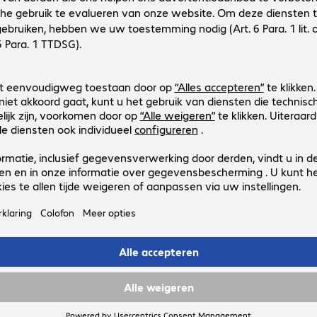
Productnr.:
Fabrikant-nr.:
570967
45620
Uitvoering
:
Europa
Kabelcategorie
:
Cat6
Kabellengte
:
0,3 m
Kleur
:
Rood
Afscherming
:
S/FTP (PIMF)
3 van 3 resultate
Toon meer