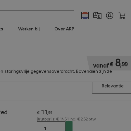
ts
Werken bij
Over ARP
€ 8,99
8
€
,
99
vanaf
en storingsvrije gegevensoverdracht. Bovendien zijn ze
Relevantie
11
Red
€
,
99
Brutoprijs: € 14,51 incl. € 2,52 btw