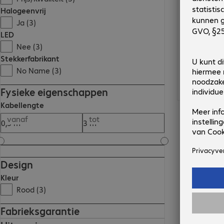
Halogeenvrij
Ja (3)
LED
Nee (3)
Stekkerfabrikant
No Name (3)
Fysieke eigenschappen
Kabellengte
vanaf
tot
Design
Kleur
Rood (3)
Fabrieksgarantie