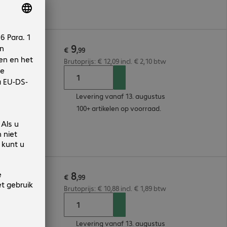
9
m Grey
€
,
99
Brutoprijs: € 12,09 incl. € 2,10 btw
Levering vanaf 13. augustus
100+ artikelen op voorraad.
8
m Grey
€
,
99
Brutoprijs: € 10,88 incl. € 1,89 btw
Levering vanaf 13. augustus