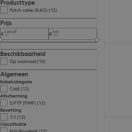
Producttype
Patch cable (RJ45) (12)
Prijs
vanaf
tot
€ 16,99
Beschikbaarheid
Op voorraad (10)
Algemeen
Kabelcategorie
Cat6 (12)
Afscherming
S/FTP (PIMF) (12)
Bezetting
1:1 (12)
€ 13,99
Classificatie
Prijs/Kwaliteit (12)