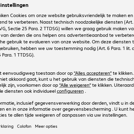
Patch Cable RJ45 S/FTP Cat6 0.5
Productnr.:
Fabrikant-nr.:
570856
45581
Uitvoering
:
Europa
Kabelcategorie
:
Cat6
Kabellengte
:
0,5 m
Kleur
:
Grijs
Afscherming
:
S/FTP (PIMF)
Patch Cable RJ45 S/FTP Cat6 0.3
Productnr.:
Fabrikant-nr.:
570854
45580
Uitvoering
:
Europa
Kabelcategorie
:
Cat6