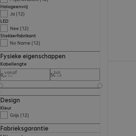
Halogeenvrij
Ja (12)
LED
Nee (12)
Stekkerfabrikant
No Name (12)
Fysieke eigenschappen
Kabellengte
€ 11,99
vanaf
tot
Design
Kleur
Grijs (12)
Fabrieksgarantie