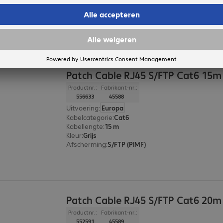
Kabellengte
:
0,3 m
Kleur
:
Grijs
Afscherming
:
S/FTP (PIMF)
Patch Cable RJ45 S/FTP Cat6 15m
Productnr.:
Fabrikant-nr.:
556633
45588
Uitvoering
:
Europa
Kabelcategorie
:
Cat6
Kabellengte
:
15 m
Kleur
:
Grijs
Afscherming
:
S/FTP (PIMF)
Patch Cable RJ45 S/FTP Cat6 20m
Productnr.:
Fabrikant-nr.:
552591
45589