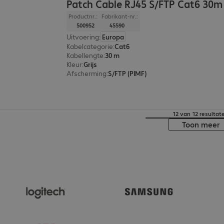
Patch Cable RJ45 S/FTP Cat6 30m
Productnr.:
Fabrikant-nr.:
500952
45590
Uitvoering
:
Europa
Kabelcategorie
:
Cat6
Kabellengte
:
30 m
Kleur
:
Grijs
Afscherming
:
S/FTP (PIMF)
12 van 12 resultat
Toon meer