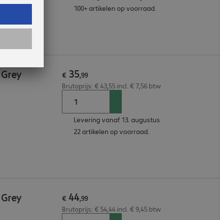
100+ artikelen op voorraad.
35
 Grey
€
,
99
Brutoprijs: € 43,55 incl. € 7,56 btw
Levering vanaf 13. augustus
22 artikelen op voorraad.
44
 Grey
€
,
99
Brutoprijs: € 54,44 incl. € 9,45 btw