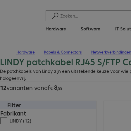
Hardware
Software
IT Solu
Hardware
Kabels & Connectors
Netwerkverbindinge
Terug naar startpagina
LINDY patchkabel RJ45 S/FTP Ca
€ 8,99
De patchkabels van Lindy zijn een uitstekende keuze voor wie pr
halogeenvrij.
8
12
varianten vanaf
€
,
99
Filter
€ 22,99
Fabrikant
LINDY (12)