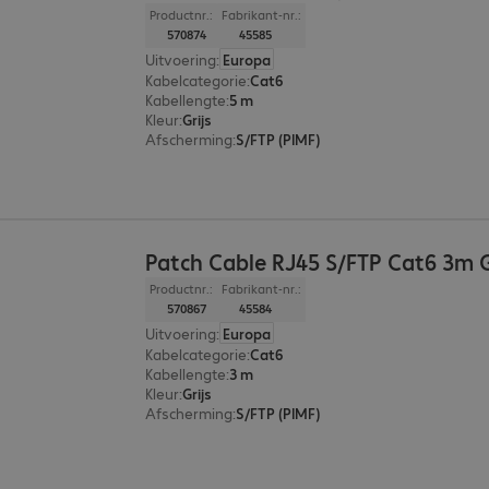
Productnr.:
Fabrikant-nr.:
570874
45585
Uitvoering
:
Europa
Kabelcategorie
:
Cat6
Kabellengte
:
5 m
Kleur
:
Grijs
Afscherming
:
S/FTP (PIMF)
Patch Cable RJ45 S/FTP Cat6 3m 
Productnr.:
Fabrikant-nr.:
570867
45584
Uitvoering
:
Europa
Kabelcategorie
:
Cat6
Kabellengte
:
3 m
Kleur
:
Grijs
Afscherming
:
S/FTP (PIMF)