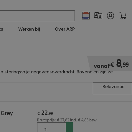
ts
Werken bij
Over ARP
€ 8,99
8
€
,
99
vanaf
en storingsvrije gegevensoverdracht. Bovendien zijn ze
Relevantie
22
 Grey
€
,
99
Brutoprijs: € 27,82 incl. € 4,83 btw