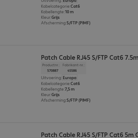
Uitvoering
:
Europa
Kabelcategorie
:
Cat6
Kabellengte
:
10 m
Kleur
:
Grijs
Afscherming
:
S/FTP (PIMF)
Patch Cable RJ45 S/FTP Cat6 7.5
Productnr.:
Fabrikant-nr.:
570887
45586
Uitvoering
:
Europa
Kabelcategorie
:
Cat6
Kabellengte
:
7,5 m
Kleur
:
Grijs
Afscherming
:
S/FTP (PIMF)
Patch Cable RJ45 S/FTP Cat6 5m 