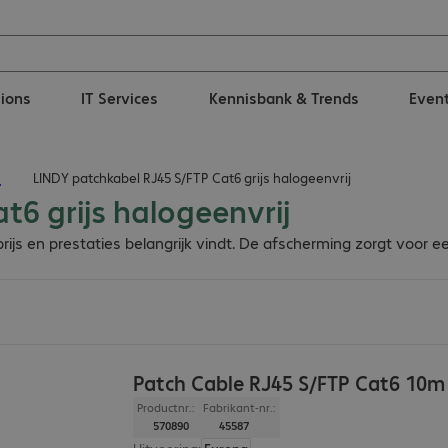
tions
IT Services
Kennisbank & Trends
Even
n
LINDY patchkabel RJ45 S/FTP Cat6 grijs halogeenvrij
t6 grijs halogeenvrij
ijs en prestaties belangrijk vindt. De afscherming zorgt voor e
Patch Cable RJ45 S/FTP Cat6 10m
Productnr.:
Fabrikant-nr.:
570890
45587