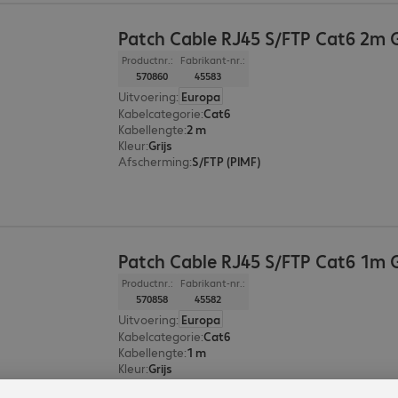
Patch Cable RJ45 S/FTP Cat6 2m 
Productnr.:
Fabrikant-nr.:
570860
45583
Uitvoering
:
Europa
Kabelcategorie
:
Cat6
Kabellengte
:
2 m
Kleur
:
Grijs
Afscherming
:
S/FTP (PIMF)
Patch Cable RJ45 S/FTP Cat6 1m 
Productnr.:
Fabrikant-nr.:
570858
45582
Uitvoering
:
Europa
Kabelcategorie
:
Cat6
Kabellengte
:
1 m
Kleur
:
Grijs
Afscherming
:
S/FTP (PIMF)