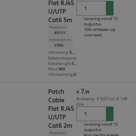
Flat RJ45
U/UTP
Cat6 5m
Levering vanaf 13.
augustus
Productnr.:
100+ artikelen op
837111
voorraad.
Fabrikant-nr.:
47504
Uitvoering
:
Europa
Kabelcategorie
:
Cat6
Kabellengte
:
5 m
Kleur
:
Wit
Afscherming
:
U/UTP
€ 7,99
7
Patch
€
,
99
Cable
Brutoprijs: € 9,67 incl. € 1,68
btw
Flat RJ45
U/UTP
Cat6 2m
Levering vanaf 13.
augustus
Productnr.:
Nog slechts enkele