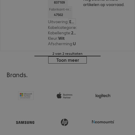
837109
artikelen op voorraad.
Fabrikant-nr.:
47502
Uitvoering
:
Europa
Kabelcategorie
:
Cat6
Kabellengte
:
2 m
Kleur
:
Wit
Afscherming
:
U/UTP
2 van 2 resultaten
Toon meer
Brands.