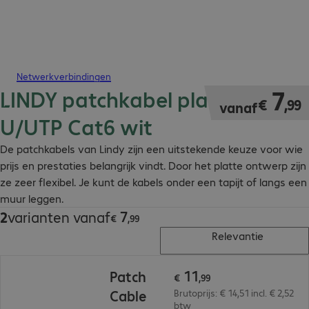
Netwerkverbindingen
LINDY patchkabel plat RJ45
€ 7,99
7
€
,
99
vanaf
U/UTP Cat6 wit
De patchkabels van Lindy zijn een uitstekende keuze voor wie
prijs en prestaties belangrijk vindt. Door het platte ontwerp zijn
ze zeer flexibel. Je kunt de kabels onder een tapijt of langs een
muur leggen.
7
2
varianten vanaf
€ 7,99
€
,
99
Relevantie
€ 11,99
11
Patch
€
,
99
Cable
Brutoprijs: € 14,51 incl. € 2,52
btw