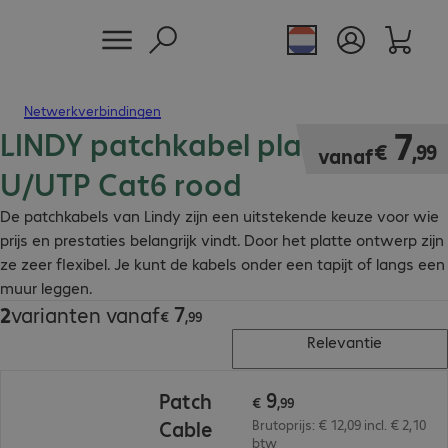
Netwerkverbindingen
LINDY patchkabel plat RJ45
€ 7,99
7
€
,
99
vanaf
U/UTP Cat6 rood
De patchkabels van Lindy zijn een uitstekende keuze voor wie
prijs en prestaties belangrijk vindt. Door het platte ontwerp zijn
ze zeer flexibel. Je kunt de kabels onder een tapijt of langs een
muur leggen.
7
2
varianten vanaf
€ 7,99
€
,
99
Relevantie
€ 9,99
9
Patch
€
,
99
Cable
Brutoprijs: € 12,09 incl. € 2,10
btw