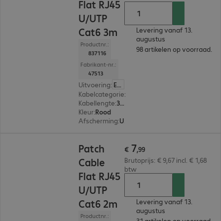
Flat RJ45
U/UTP
Cat6 3m
Levering vanaf 13.
augustus
Productnr.:
98 artikelen op voorraad.
837116
Fabrikant-nr.:
47513
Uitvoering
:
Europa
Kabelcategorie
:
Cat6
Kabellengte
:
3 m
Kleur
:
Rood
Afscherming
:
U/UTP
€ 7,99
7
Patch
€
,
99
Cable
Brutoprijs: € 9,67 incl. € 1,68
btw
Flat RJ45
U/UTP
Cat6 2m
Levering vanaf 13.
augustus
Productnr.:
31 artikelen op voorraad.