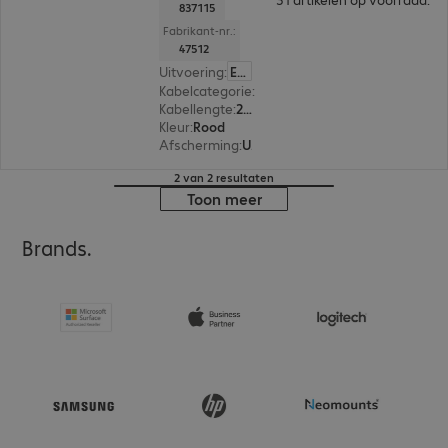
837115
Fabrikant-nr.:
47512
Uitvoering
:
Europa
Kabelcategorie
:
Cat6
Kabellengte
:
2 m
Kleur
:
Rood
Afscherming
:
U/UTP
2 van 2 resultaten
Toon meer
Brands.