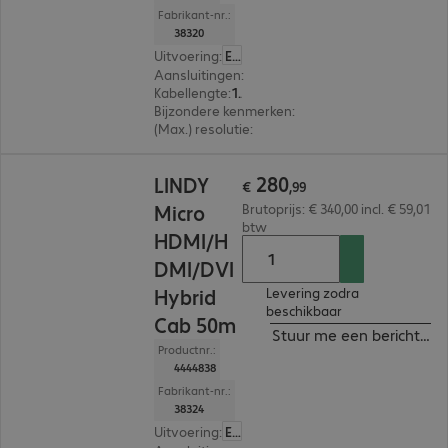
Fabrikant-nr.:
38320
Uitvoering
:
Europa
Aansluitingen
:
Micro-HDMI (D) | Micro-HDMI (D), 
Kabellengte
:
10 m
Bijzondere kenmerken
:
Hybrid cable
(Max.) resolutie
:
4.096 x 2.160 pixels bij 60 Hz
€ 280,99
280
LINDY
€
,
99
Micro
Brutoprijs: € 340,00 incl. € 59,01
btw
HDMI/H
DMI/DVI
Hybrid
Levering zodra
beschikbaar
Cab 50m
Stuur me een bericht ind
Productnr.:
4444838
Fabrikant-nr.:
38324
Uitvoering
:
Europa