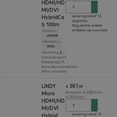
HDMI/HD
MI/DVI
HybridCa
Levering vanaf 12.
augustus
b 100m
Nog slechts enkele
artikelen op voorraad.
Productnr.:
4629698
Fabrikant-nr.:
38326
Uitvoering
:
Europa
Aansluitingen
:
Micro-HDMI (D) | Micro-HDMI (D), DVI-D | DVI-D, HDMI (A) | HDMI (A), Micro-HDMI (D) | HDMI (A), DVI-D | Micro-HDMI (D), DVI-D | HDMI (A)
Kabellengte
:
100 m
Bijzondere kenmerken
:
Hybrid cable
(Max.) resolutie
:
4.096 x 2.160 pixels bij 60 Hz
€ 361,99
361
LINDY
€
,
99
Micro
Brutoprijs: € 438,01 incl.
€ 76,02 btw
HDMI/HD
MI/DVI
Hybrid
Levering vanaf 12.