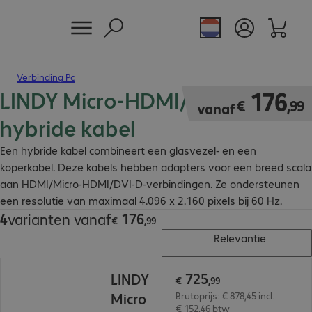
Verbinding Pc
LINDY Micro-HDMI/HDMI/DVI
€ 176,99
176
€
,
99
vanaf
hybride kabel
Een hybride kabel combineert een glasvezel- en een
koperkabel. Deze kabels hebben adapters voor een breed scala
aan HDMI/Micro-HDMI/DVI-D-verbindingen. Ze ondersteunen
een resolutie van maximaal 4.096 x 2.160 pixels bij 60 Hz.
176
4
varianten vanaf
€ 176,99
€
,
99
Relevantie
€ 725,99
725
LINDY
€
,
99
Micro
Brutoprijs: € 878,45 incl.
€ 152,46 btw