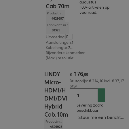
augustus
Cab 70m
100+ artikelen op
voorraad.
Productnr.:
4629697
Fabrikant-nr.:
38325
Uitvoering
:
Europa
Aansluitingen
:
Micro-HDMI (D) | Micro-HDMI (D), DVI-D | DVI-D, HDMI (A) | HDMI (A), Micro-HDMI (D) | HDMI (A), DVI-D | Micro-HDMI (D), DVI-D | HDMI (A)
Kabellengte
:
70 m
Bijzondere kenmerken
:
Hybrid cable
(Max.) resolutie
:
4.096 x 2.160 pixels bij 60 Hz
€ 176,99
176
LINDY
€
,
99
Micro-
Brutoprijs: € 214,16 incl. € 37,17
btw
HDMI/H
DMI/DVI
Hybrid
Levering zodra
beschikbaar
Cab.10m
Stuur me een bericht ind
Productnr.:
4526923