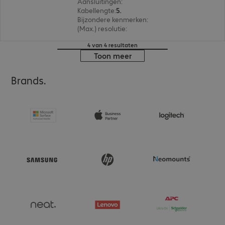
Aansluitingen
:
Micro-HDMI (D) | Micro-HDMI (D), 
Kabellengte
:
50 m
Bijzondere kenmerken
:
Hybrid cable
(Max.) resolutie
:
4.096 x 2.160 pixels bij 60 Hz
4 van 4 resultaten
Toon meer
Brands.