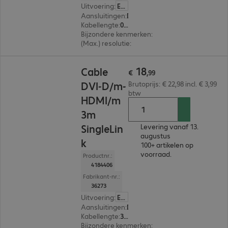
Uitvoering
:
Europa
Aansluitingen
:
DVI-D | HDMI (A)
Kabellengte
:
0,5 m
Bijzondere kenmerken
:
SingleLink
(Max.) resolutie
:
1.920 x 1.200 pixels bij 60 Hz
€ 18,99
18
Cable
€
,
99
DVI-D/m-
Brutoprijs: € 22,98 incl. € 3,99
btw
HDMI/m
3m
SingleLin
Levering vanaf 13.
augustus
k
100+ artikelen op
voorraad.
Productnr.:
4184406
Fabrikant-nr.:
36273
Uitvoering
:
Europa
Aansluitingen
:
DVI-D | HDMI (A)
Kabellengte
:
3 m
Bijzondere kenmerken
:
SingleLink