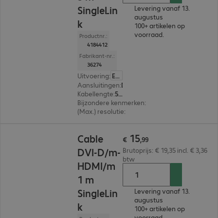
SingleLin
Levering vanaf 13.
augustus
k
100+ artikelen op
voorraad.
Productnr.:
4184412
Fabrikant-nr.:
36274
Uitvoering
:
Europa
Aansluitingen
:
DVI-D | HDMI (A)
Kabellengte
:
5 m
Bijzondere kenmerken
:
SingleLink
(Max.) resolutie
:
1.920 x 1.200 pixels bij 60 Hz
€ 15,99
15
Cable
€
,
99
DVI-D/m-
Brutoprijs: € 19,35 incl. € 3,36
btw
HDMI/m
1 m
SingleLin
Levering vanaf 13.
augustus
k
100+ artikelen op
voorraad.