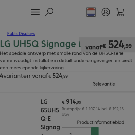
Public Displays
LG UH5Q Signage Displays
€ 524,99
524
€
,
99
vanaf
Het speciale ontwerp met smalle rand van de UH5Q-serie
vereenvoudigt installatie in detailhandel-omgevingen en biedt
een meeslepende kijkervaring.
524
4
varianten vanaf
€ 524,99
€
,
99
Relevantie
€ 914,99
914
LG
€
,
99
65UH5
Brutoprijs: € 1.107,14 incl. € 192,15
btw
Q-E
(
PDF,
Productinformatieblad
Signag