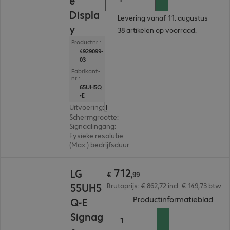
e
Displa
Levering vanaf 11. augustus
y
38 artikelen op voorraad.
Productnr.:
4929099-
03
Fabrikant-
nr.:
65UH5Q
-E
Uitvoering
:
Nederland
Schermgrootte
:
165,1 cm (65,0")
Signaalingang
:
3 x HDMI (digitaal), 1 x DisplayPort (
Fysieke resolutie
:
3.840 x 2.160 4K UHD
(Max.) bedrijfsduur
:
24 uur/dag (continu gebruik)
€ 712,99
712
LG
€
,
99
55UH5
Brutoprijs: € 862,72 incl. € 149,73 btw
(
PDF
Productinformatieblad
Q-E
Signag