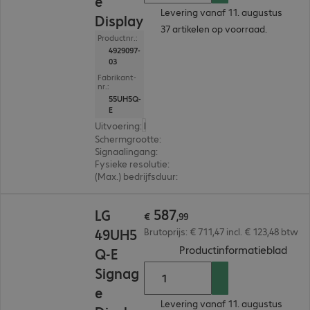
e
Levering vanaf 11. augustus
Display
37 artikelen op voorraad.
Productnr.:
4929097-
03
Fabrikant-
nr.:
55UH5Q-
E
Uitvoering
:
Nederland
Schermgrootte
:
139,7 cm (55,0")
Signaalingang
:
3 x HDMI (digitaal), 1 x DisplayPort (
Fysieke resolutie
:
3.840 x 2.160 4K UHD
(Max.) bedrijfsduur
:
24 uur/dag (continu gebruik)
€ 587,99
587
LG
€
,
99
49UH5
Brutoprijs: € 711,47 incl. € 123,48 btw
(
PDF
Productinformatieblad
Q-E
Signag
e
Levering vanaf 11. augustus