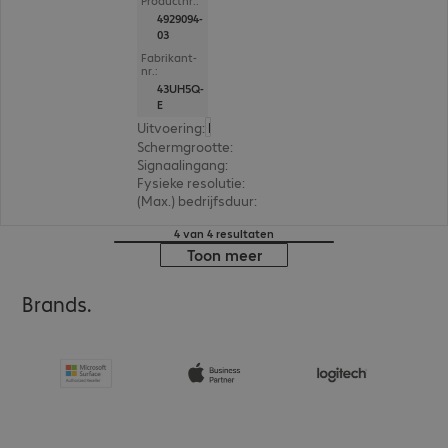
Productnr.:
4929094-
03
Fabrikant-
nr.:
43UH5Q-
E
Uitvoering
:
Nederland
Schermgrootte
:
109,3 cm (43,0")
Signaalingang
:
3 x HDMI (digitaal), 1 x DisplayPort (
Fysieke resolutie
:
3.840 x 2.160 4K UHD
(Max.) bedrijfsduur
:
24 uur/dag (continu gebruik)
4 van 4 resultaten
Toon meer
Brands.