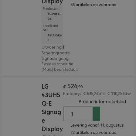
Display
36 artikelen op voorraad.
Productnr.:
4929095-
03
Fabrikant-
nr.:
49UH5Q-
E
Uitvoering
:
Nederland
Schermgrootte
:
124,5 cm (49,0")
Signaalingang
:
3 x HDMI (digitaal), 1 x DisplayPort (
Fysieke resolutie
:
3.840 x 2.160 4K UHD
(Max.) bedrijfsduur
:
24 uur/dag (continu gebruik)
€ 524,99
524
LG
€
,
99
43UH5
Brutoprijs: € 635,24 incl. € 110,25 btw
(
PDF
Productinformatieblad
Q-E
Signag
e
Levering vanaf 11. augustus
Display
22 artikelen op voorraad.