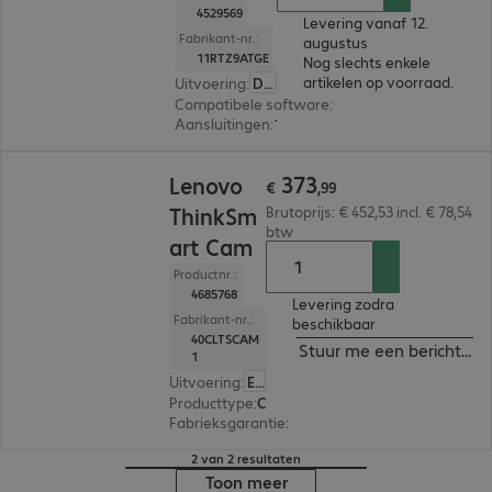
4529569
Levering vanaf 12.
Fabrikant-nr.:
augustus
11RTZ9ATGE
Nog slechts enkele
artikelen op voorraad.
Uitvoering
:
Duitsland
Compatibele software
:
Zoom Rooms, Microsof
Aansluitingen
:
1 x USB-A 2.0, 1 x USB-C
€ 373,99
373
Lenovo
€
,
99
ThinkSm
Brutoprijs: € 452,53 incl. € 78,54
btw
art Cam
Productnr.:
4685768
Levering zodra
Fabrikant-nr.:
beschikbaar
40CLTSCAM
Stuur me een bericht ind
1
Uitvoering
:
Europa
Producttype
:
Conferentiecamera
Fabrieksgarantie
:
3 jaar Carry-In (Details: zie w
2 van 2 resultaten
Toon meer