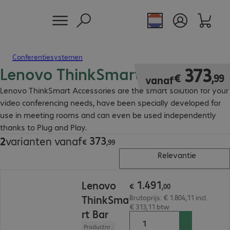
Conferentiesystemen
Lenovo ThinkSmart Accessories
€ 373,99
373
€
,
99
vanaf
Lenovo ThinkSmart Accessories are the smart solution for your
video conferencing needs, have been specially developed for
use in meeting rooms and can even be used independently
thanks to Plug and Play.
373
2
varianten vanaf
€ 373,99
€
,
99
Relevantie
€ 1.491,00
1
.
491
Lenovo
€
,
00
ThinkSma
Brutoprijs: € 1.804,11 incl.
€ 313,11 btw
rt Bar
Productnr.: