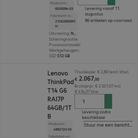
Productnr.:
Levering vanaf 11.
6030094-03
augustus
Fabrikant-nr.:
86 artikelen op voorraad.
21QG00D6M
H
Uitvoering
:
Nederland
Schermgrootte
:
35,6 cm (14,0")
Processormodel
:
Intel Core Ultra 7 258V, 2,2 GH
Werkgeheugen
:
32 GB
SSD
:
512 GB
€ 2.067,00
Lenovo
Thuiskopie: € 2,80 (excl. btw)
2
.
067
€
,
00
ThinkPad
Brutoprijs: € 2.501,07 incl.
T14 G6
€ 434,07 btw
RAI7P
64GB/1T
Levering zodra
B
beschikbaar
Productnr.:
Stuur me een bericht ind
4992123-03
Fabrikant-nr.: