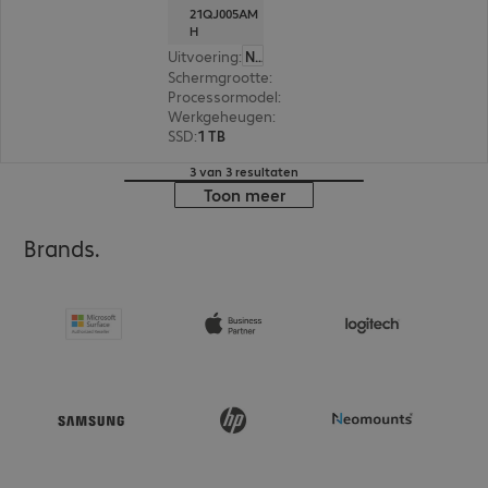
21QJ005AM
H
Uitvoering
:
Nederland
Schermgrootte
:
35,6 cm (14,0")
Processormodel
:
AMD Ryzen AI 7 350, 2,0 GHz
Werkgeheugen
:
64 GB
SSD
:
1 TB
3 van 3 resultaten
Toon meer
Brands.