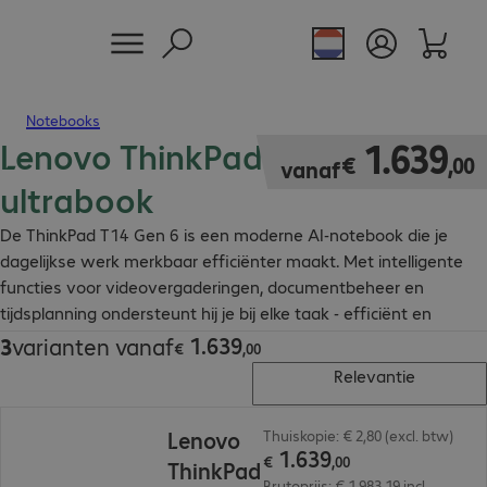
Notebooks
Lenovo ThinkPad T14 Gen 6
€ 1.639,00
1
.
639
€
,
00
vanaf
ultrabook
De ThinkPad T14 Gen 6 is een moderne AI-notebook die je
dagelijkse werk merkbaar efficiënter maakt. Met intelligente
functies voor videovergaderingen, documentbeheer en
tijdsplanning ondersteunt hij je bij elke taak - efficiënt en
betrouwbaar.
1
.
639
3
varianten vanaf
€ 1.639,00
€
,
00
Relevantie
€ 1.639,00
Lenovo
Thuiskopie: € 2,80 (excl. btw)
1
.
639
€
,
00
ThinkPad
Brutoprijs: € 1.983,19 incl.