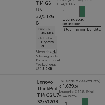
T14 G6
€ 344,19 btw
U5
32/512G
Levering zodra
B
beschikbaar
Productnr.:
Stuur me een bericht ind
6032100-03
Fabrikant-nr.:
21QG00D5
MH
Uitvoering
:
Nederland
Schermgrootte
:
35,6 cm (14,0")
Processormodel
:
Intel Core Ultra 5 228V, 2,1 GHz
Werkgeheugen
:
32 GB
SSD
:
512 GB
€ 1.639,00
Lenovo
Thuiskopie: € 2,80 (excl. btw)
1
.
639
€
,
00
ThinkPad
Brutoprijs: € 1.983,19 incl.
T14 G6 U7
€ 344,19 btw
32/512GB