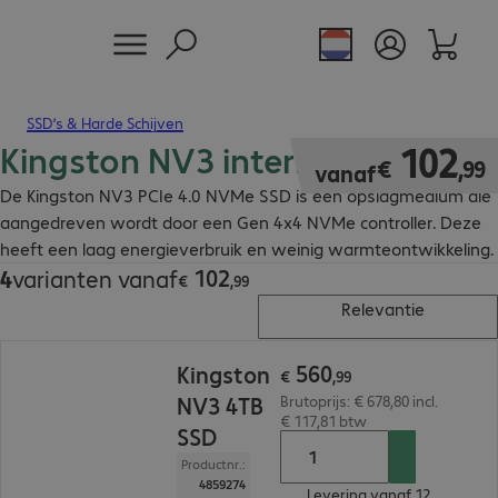
SSD’s & Harde Schijven
Kingston NV3 interne SSD's
€ 102,99
102
€
,
99
vanaf
De Kingston NV3 PCIe 4.0 NVMe SSD is een opslagmedium die
aangedreven wordt door een Gen 4x4 NVMe controller. Deze
heeft een laag energieverbruik en weinig warmteontwikkeling.
102
4
varianten vanaf
€ 102,99
€
,
99
Relevantie
€ 560,99
560
Kingston
€
,
99
NV3 4TB
Brutoprijs: € 678,80 incl.
€ 117,81 btw
SSD
Productnr.:
4859274
Levering vanaf 12.