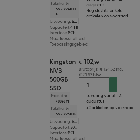
Fabrikant-nr.:
augustus
SNV3S/4000
Nog slechts enkele
G
artikelen op voorraad.
Uitvoering
:
Europa
Capaciteit
:
4 TB
Interface
:
PCI-Express (x4) M.2 2280
Max. leessnelheid
:
6.000 MB/s
Toepassingsgebied
:
Pc, Notebook
€ 102,99
102
Kingston
€
,
99
NV3
Brutoprijs: € 124,62 incl.
€ 21,63 btw
500GB
SSD
Levering vanaf 12.
Productnr.:
augustus
4839611
42 artikelen op voorraad.
Fabrikant-nr.:
SNV3S/500G
Uitvoering
:
Europa
Capaciteit
:
500 GB
Interface
:
PCI-Express (x4) M.2 2280
Max. leessnelheid
:
5.000 MB/s