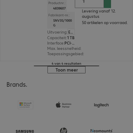
Productnr.:
4839607
Levering vanaf 12.
Fabrikant-nr.:
augustus
SNV3S/1000
50 artikelen op voorraad.
G
Uitvoering
:
Europa
Capaciteit
:
1 TB
Interface
:
PCI-Express (x4) M.2 2280
Max. leessnelheid
:
6.000 MB/s
Toepassingsgebied
:
Pc, Notebook
4 van 4 resultaten
Toon meer
Brands.