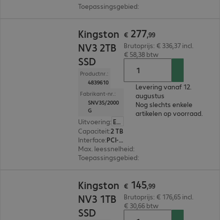
Toepassingsgebied
:
Pc, Notebook
€ 277,99
277
Kingston
€
,
99
NV3 2TB
Brutoprijs: € 336,37 incl.
€ 58,38 btw
SSD
Productnr.:
4839610
Levering vanaf 12.
Fabrikant-nr.:
augustus
SNV3S/2000
Nog slechts enkele
G
artikelen op voorraad.
Uitvoering
:
Europa
Capaciteit
:
2 TB
Interface
:
PCI-Express (x4) M.2 2280
Max. leessnelheid
:
6.000 MB/s
Toepassingsgebied
:
Pc, Notebook
€ 145,99
145
Kingston
€
,
99
NV3 1TB
Brutoprijs: € 176,65 incl.
€ 30,66 btw
SSD