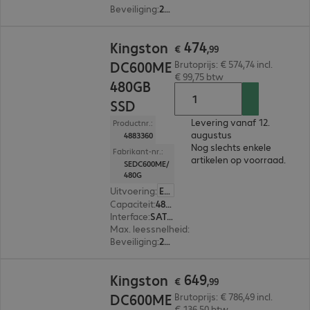
Beveiliging
:
256-bit AES-versleuteling
€ 474,99
474
Kingston
€
,
99
DC600ME
Brutoprijs: € 574,74 incl.
€ 99,75 btw
480GB
SSD
Levering vanaf 12.
Productnr.:
augustus
4883360
Nog slechts enkele
Fabrikant-nr.:
artikelen op voorraad.
SEDC600ME/
480G
Uitvoering
:
Europa
Capaciteit
:
480 GB
Interface
:
SATA 3.0 (6 Gbit/s) 6,4 cm (2,5")
Max. leessnelheid
:
560 MB/s
Beveiliging
:
256-bit AES-versleuteling
€ 649,99
649
Kingston
€
,
99
DC600ME
Brutoprijs: € 786,49 incl.
€ 136,50 btw