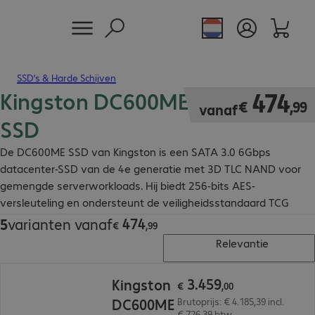
SSD’s & Harde Schijven
Kingston DC600ME Internal
€ 474,99
474
€
,
99
vanaf
SSD
De DC600ME SSD van Kingston is een SATA 3.0 6Gbps
datacenter-SSD van de 4e generatie met 3D TLC NAND voor
gemengde serverworkloads. Hij biedt 256-bits AES-
versleuteling en ondersteunt de veiligheidsstandaard TCG
OPAL 2.0.
474
5
varianten vanaf
€ 474,99
€
,
99
Relevantie
€ 3.459,00
3
.
459
Kingston
€
,
00
DC600ME
Brutoprijs: € 4.185,39 incl.
€ 726,39 btw