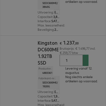
artikelen op voorraad.
SEDC600ME/
3840G
Uitvoering
:
Europa
Capaciteit
:
3,84 TB
Interface
:
SATA 3.0 (6 Gbit/s) 6,4 cm (2,5")
Max. leessnelheid
:
560 MB/s
Beveiliging
:
256-bit AES-versleuteling
€ 1.237,00
1
.
237
Kingston
€
,
00
DC600ME
Brutoprijs: € 1.496,77 incl.
€ 259,77 btw
1.92TB
SSD
Levering vanaf 12.
Productnr.:
augustus
4883361
Nog slechts enkele
Fabrikant-nr.:
artikelen op voorraad.
SEDC600ME/
1920G
Uitvoering
:
Europa
Capaciteit
:
1,92 TB
Interface
:
SATA 3.0 (6 Gbit/s) 6,4 cm (2,5")
Max. leessnelheid
:
560 MB/s