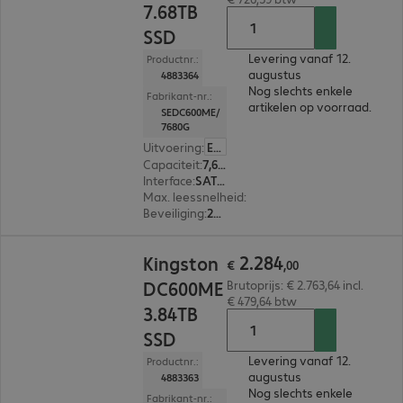
7.68TB
SSD
Levering vanaf 12.
Productnr.:
augustus
4883364
Nog slechts enkele
Fabrikant-nr.:
artikelen op voorraad.
SEDC600ME/
7680G
Uitvoering
:
Europa
Capaciteit
:
7,68 TB
Interface
:
SATA 3.0 (6 Gbit/s) 6,4 cm (2,5")
Max. leessnelheid
:
560 MB/s
Beveiliging
:
256-bit AES-versleuteling
€ 2.284,00
2
.
284
Kingston
€
,
00
DC600ME
Brutoprijs: € 2.763,64 incl.
€ 479,64 btw
3.84TB
SSD
Levering vanaf 12.
Productnr.:
augustus
4883363
Nog slechts enkele
Fabrikant-nr.: