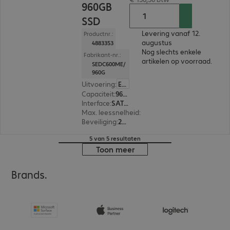
960GB
SSD
Levering vanaf 12.
Productnr.:
augustus
4883353
Nog slechts enkele
Fabrikant-nr.:
artikelen op voorraad.
SEDC600ME/
960G
Uitvoering
:
Europa
Capaciteit
:
960 GB
Interface
:
SATA 3.0 (6 Gbit/s) 6,4 cm (2,5")
Max. leessnelheid
:
560 MB/s
Beveiliging
:
256-bit AES-versleuteling
5 van 5 resultaten
Toon meer
Brands.