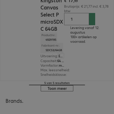
Kingston
€
,
99
Canvas
Brutoprijs: € 21,77 incl. € 3,78
btw
Select P
microSDX
C 64GB
Levering vanaf 12.
augustus
Productnr.:
100+ artikelen op
4929195
voorraad.
Fabrikant-nr.:
SDCS3/64GB
Uitvoering
:
Europa
Capaciteit
:
64 GB
Vormfactor
:
microSDXC
Max. leessnelheid
:
100 MB/s
Snelheidsklasse
:
Class 10
5 van 5 resultaten
Toon meer
Brands.