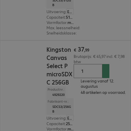
SDCS3/512G
B
Uitvoering
:
Europa
Capaciteit
:
512 GB
Vormfactor
:
microSDXC
Max. leessnelheid
:
150 MB/s
Snelheidsklasse
:
Class 10
€ 37,99
37
Kingston
€
,
99
Canvas
Brutoprijs: € 45,97 incl. € 7,98
btw
Select P
microSDX
C 256GB
Levering vanaf 12.
augustus
Productnr.:
48 artikelen op voorraad.
4929220
Fabrikant-nr.:
SDCS3/256G
B
Uitvoering
:
Europa
Capaciteit
:
256 GB
Vormfactor
:
microSDXC