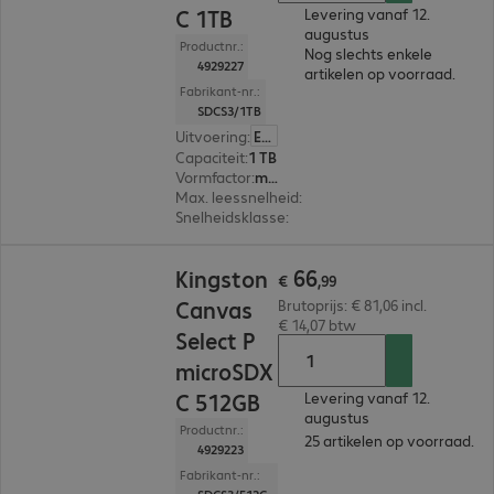
C 1TB
Levering vanaf 12.
augustus
Productnr.:
Nog slechts enkele
4929227
artikelen op voorraad.
Fabrikant-nr.:
SDCS3/1TB
Uitvoering
:
Europa
Capaciteit
:
1 TB
Vormfactor
:
microSDXC
Max. leessnelheid
:
150 MB/s
Snelheidsklasse
:
Class 10
€ 66,99
66
Kingston
€
,
99
Canvas
Brutoprijs: € 81,06 incl.
€ 14,07 btw
Select P
microSDX
C 512GB
Levering vanaf 12.
augustus
Productnr.:
25 artikelen op voorraad.
4929223
Fabrikant-nr.: