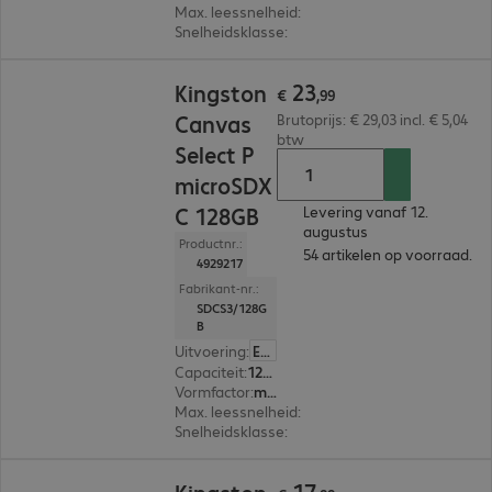
Max. leessnelheid
:
150 MB/s
Snelheidsklasse
:
Class 10
€ 23,99
23
Kingston
€
,
99
Canvas
Brutoprijs: € 29,03 incl. € 5,04
btw
Select P
microSDX
C 128GB
Levering vanaf 12.
augustus
Productnr.:
54 artikelen op voorraad.
4929217
Fabrikant-nr.:
SDCS3/128G
B
Uitvoering
:
Europa
Capaciteit
:
128 GB
Vormfactor
:
microSDXC
Max. leessnelheid
:
150 MB/s
Snelheidsklasse
:
Class 10
€ 17,99
17