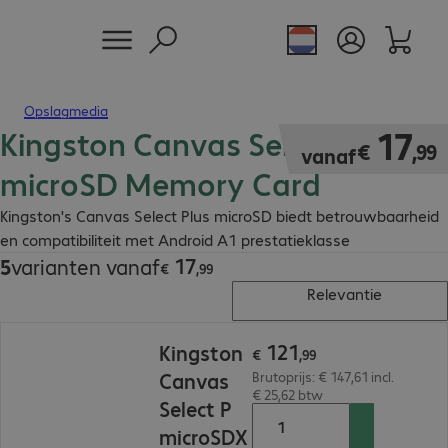
Opslagmedia
Kingston Canvas Select Plus
€ 17,99
17
€
,
99
vanaf
microSD Memory Card
Kingston's Canvas Select Plus microSD biedt betrouwbaarheid
en compatibiliteit met Android A1 prestatieklasse
17
5
varianten vanaf
€ 17,99
€
,
99
Relevantie
€ 121,99
121
Kingston
€
,
99
Canvas
Brutoprijs: € 147,61 incl.
€ 25,62 btw
Select P
microSDX