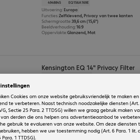
4948845
EQ156A169E
Uitvoering
:
Europa
Functies
:
Zelfklevend, Privacy van twee kanten
Schermgrootte
:
39,6 cm (15,6")
Beeldverhouding
:
16:9
Oppervlakte
:
Glanzend, Mat
Kensington EQ 14" Privacy Filter
Productnr.:
Fabrikant-nr.:
4948844
EQ140A1610E
Uitvoering
:
Europa
Functies
:
Zelfklevend, Privacy van twee kanten
Schermgrootte
:
35,6 cm (14,0")
Beeldverhouding
:
16:10
Oppervlakte
:
Glanzend, Mat