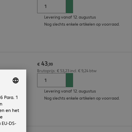
Levering vanaf 12. augustus
Nog slechts enkele artikelen op voorraad.
43
€
,
99
Brutoprijs: € 53,23 incl. € 9,24 btw
Levering vanaf 12. augustus
Nog slechts enkele artikelen op voorraad.