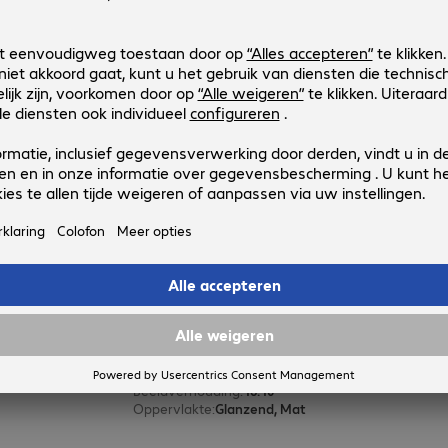
Kensington EQ 14" Privacy Filter
Productnr.:
Fabrikant-nr.:
4948843
EQ140A169E
Uitvoering
:
Europa
Functies
:
Zelfklevend, Privacy van twee kanten
Schermgrootte
:
35,6 cm (14,0")
Beeldverhouding
:
16:9
Oppervlakte
:
Glanzend, Mat
Kensington EQ 13.3" Privacy Filter
Productnr.:
Fabrikant-nr.:
4948842
EQ133A1610E
Uitvoering
:
Europa
Functies
:
Zelfklevend, Privacy van twee kanten
Schermgrootte
:
33,8 cm (13,3")
Beeldverhouding
:
16:10
Oppervlakte
:
Glanzend, Mat