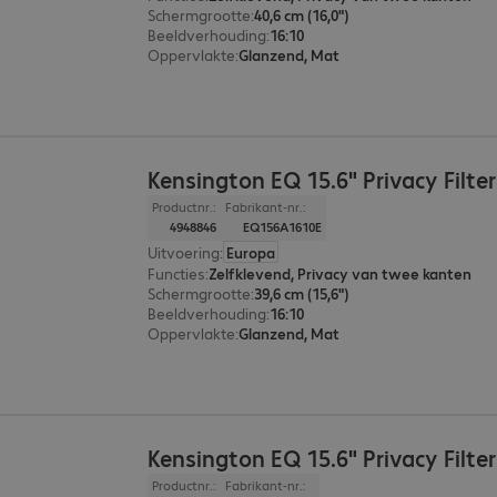
Schermgrootte
:
40,6 cm (16,0")
Beeldverhouding
:
16:10
Oppervlakte
:
Glanzend, Mat
Kensington EQ 15.6" Privacy Filter
Productnr.:
Fabrikant-nr.:
4948846
EQ156A1610E
Uitvoering
:
Europa
Functies
:
Zelfklevend, Privacy van twee kanten
Schermgrootte
:
39,6 cm (15,6")
Beeldverhouding
:
16:10
Oppervlakte
:
Glanzend, Mat
Kensington EQ 15.6" Privacy Filter
Productnr.:
Fabrikant-nr.: