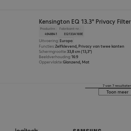
Kensington EQ 13.3" Privacy Filter
Productnr.:
Fabrikant-nr.:
4948841
EQ133A169E
Uitvoering
:
Europa
Functies
:
Zelfklevend, Privacy van twee kanten
Schermgrootte
:
33,8 cm (13,3")
Beeldverhouding
:
16:9
Oppervlakte
:
Glanzend, Mat
7 van 7 resultate
Toon meer