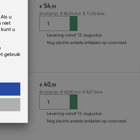
54
€
,
99
Brutoprijs: € 66,54 incl. € 11,55 btw
Levering vanaf 12. augustus
Nog slechts enkele artikelen op voorraad.
40
€
,
99
Brutoprijs: € 49,60 incl. € 8,61 btw
Levering vanaf 12. augustus
Nog slechts enkele artikelen op voorraad.