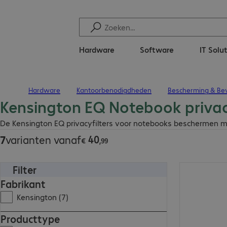
Hardware
Software
IT Solu
Hardware
Kantoorbenodigdheden
Bescherming & Bev
Terug naar startpagina
Kensington EQ Notebook privacy
€ 40,99
De Kensington EQ privacyfilters voor notebooks beschermen met
40
7
varianten vanaf
€
,
99
Filter
€ 50,99
Fabrikant
Kensington (7)
Producttype