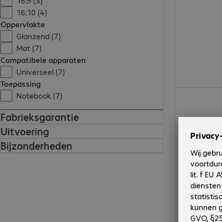
16:9 (3)
16:10 (4)
Oppervlakte
Glanzend (7)
Mat (7)
Compatibele apparaten
Universeel (7)
Toepassing
€ 43,99
Notebook (7)
Fabrieksgarantie
Uitvoering
Bijzonderheden
€ 54,99