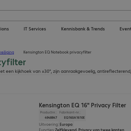
tions
IT Services
Kennisbank & Trends
Even
eiliging
Kensington EQ Notebook privacyfilter
filter
 een kijkhoek van ±30°, zijn aanraakgevoelig, antireflecterend
Kensington EQ 16" Privacy Filter
Productnr.:
Fabrikant-nr.:
4948847
EQ160A1610E
Uitvoering
:
Europa
Functies
:
Zelfklevend, Privacy van twee kanten