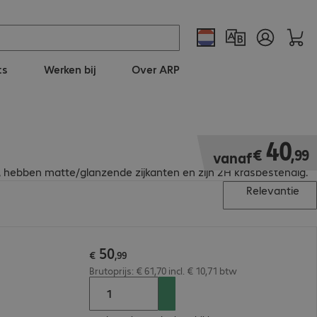
ts
Werken bij
Over ARP
€ 40,99
40
€
,
99
vanaf
, hebben matte/glanzende zijkanten en zijn 2H krasbestendig.
Relevantie
50
€
,
99
Brutoprijs: € 61,70 incl. € 10,71 btw