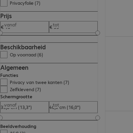
Privacyfolie (7)
Prijs
vanaf
tot
€ 47,99
Beschikbaarheid
Op voorraad (6)
Algemeen
Functies
Privacy van twee kanten (7)
Zelfklevend (7)
Schermgrootte
vanaf
tot
€ 58,99
Beeldverhouding