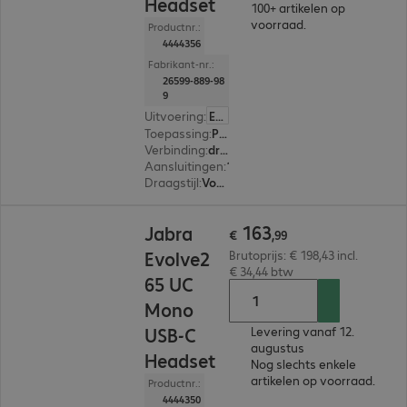
Headset
100+ artikelen op
voorraad.
Productnr.:
4444356
Fabrikant-nr.:
26599-889-98
9
Uitvoering
:
Europa
Toepassing
:
PC, Notebook, Tablet, Smartphone
Verbinding
:
draadloos
Aansluitingen
:
1 x USB-A
Draagstijl
:
Voor één oor
€ 163,99
163
Jabra
€
,
99
Evolve2
Brutoprijs: € 198,43 incl.
€ 34,44 btw
65 UC
Mono
USB-C
Levering vanaf 12.
augustus
Headset
Nog slechts enkele
artikelen op voorraad.
Productnr.:
4444350