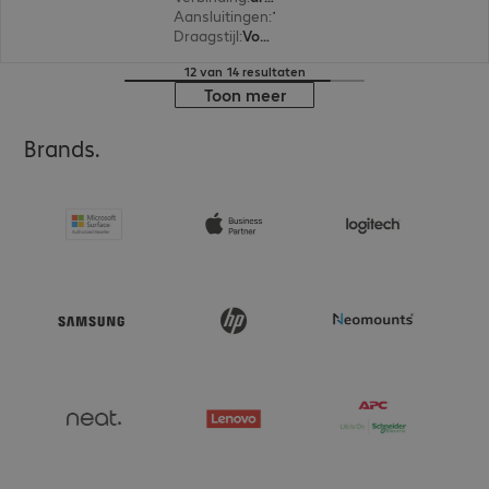
Aansluitingen
:
1 x USB-A
Draagstijl
:
Voor beide oren
12 van 14 resultaten
Toon meer
Brands.