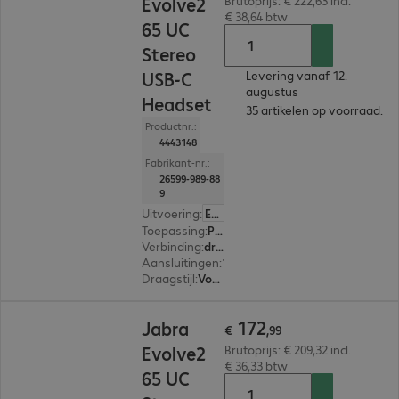
Evolve2
Brutoprijs: € 222,63 incl.
€ 38,64 btw
65 UC
Stereo
USB-C
Levering vanaf 12.
augustus
Headset
35 artikelen op voorraad.
Productnr.:
4443148
Fabrikant-nr.:
26599-989-88
9
Uitvoering
:
Europa
Toepassing
:
PC, Notebook, Tablet, Smartphone
Verbinding
:
draadloos
Aansluitingen
:
1 x USB-C
Draagstijl
:
Voor beide oren
€ 172,99
172
Jabra
€
,
99
Evolve2
Brutoprijs: € 209,32 incl.
€ 36,33 btw
65 UC