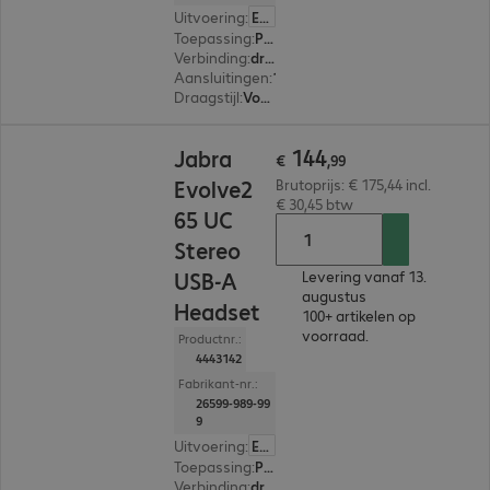
Uitvoering
:
Europa
Toepassing
:
PC, Notebook, Tablet, Smartphone
Verbinding
:
draadloos
Aansluitingen
:
1 x USB-C
Draagstijl
:
Voor beide oren
€ 144,99
144
Jabra
€
,
99
Evolve2
Brutoprijs: € 175,44 incl.
€ 30,45 btw
65 UC
Stereo
USB-A
Levering vanaf 13.
augustus
Headset
100+ artikelen op
voorraad.
Productnr.:
4443142
Fabrikant-nr.:
26599-989-99
9
Uitvoering
:
Europa
Toepassing
:
PC, Notebook, Tablet, Smartphone
Verbinding
:
draadloos