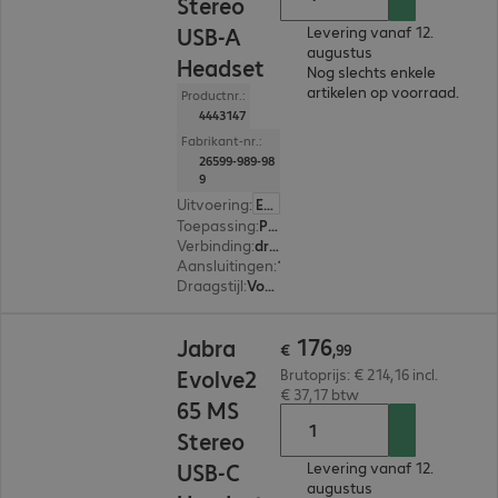
Stereo
USB-A
Levering vanaf 12.
augustus
Headset
Nog slechts enkele
artikelen op voorraad.
Productnr.:
4443147
Fabrikant-nr.:
26599-989-98
9
Uitvoering
:
Europa
Toepassing
:
PC, Notebook, Tablet, Smartphone
Verbinding
:
draadloos
Aansluitingen
:
1 x USB-A
Draagstijl
:
Voor beide oren
€ 176,99
176
Jabra
€
,
99
Evolve2
Brutoprijs: € 214,16 incl.
€ 37,17 btw
65 MS
Stereo
USB-C
Levering vanaf 12.
augustus