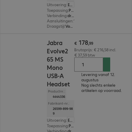
Uitvoering
:
Europa
Toepassing
:
PC, Notebook, Tablet, Smartphone
Verbinding
:
draadloos
Aansluitingen
:
1 x USB-A
Draagstijl
:
Voor één oor
€ 178,99
178
Jabra
€
,
99
Evolve2
Brutoprijs: € 216,58 incl.
€ 37,59 btw
65 MS
Mono
USB-A
Levering vanaf 12.
augustus
Headset
Nog slechts enkele
artikelen op voorraad.
Productnr.:
4444336
Fabrikant-nr.:
26599-899-98
9
Uitvoering
:
Europa
Toepassing
:
PC, Notebook, Tablet, Smartphone
Verbinding
:
draadloos