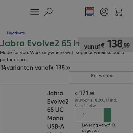
Headsets
Jabra Evolve2 65 Headset
€ 138,99
138
€
,
99
vanaf
Made for you: Work anywhere with superior wireless audio
performance.
138
14
varianten vanaf
€ 138,99
€
,
99
Relevantie
€ 171,99
171
Jabra
€
,
99
Evolve2
Brutoprijs: € 208,11 incl.
€ 36,12 btw
65 UC
Mono
USB-A
Levering vanaf 13.
augustus