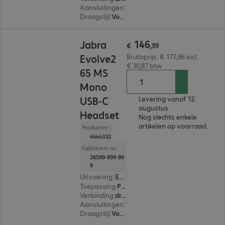
Aansluitingen
:
1 x USB-A
Draagstijl
:
Voor één oor
€ 146,99
146
Jabra
€
,
99
Evolve2
Brutoprijs: € 177,86 incl.
€ 30,87 btw
65 MS
Mono
USB-C
Levering vanaf 12.
augustus
Headset
Nog slechts enkele
artikelen op voorraad.
Productnr.:
4444332
Fabrikant-nr.:
26599-899-89
9
Uitvoering
:
Europa
Toepassing
:
PC, Notebook, Tablet, Smartphone
Verbinding
:
draadloos
Aansluitingen
:
1 x USB-C
Draagstijl
:
Voor één oor