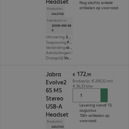
Headset
Nog slechts enkele
artikelen op voorraad.
Productnr.:
4443146
Fabrikant-nr.:
26599-999-88
9
Uitvoering
:
Europa
Toepassing
:
PC, Notebook, Tablet, Smartphone
Verbinding
:
draadloos
Aansluitingen
:
1 x USB-C
Draagstijl
:
Voor beide oren
€ 172,99
172
Jabra
€
,
99
Evolve2
Brutoprijs: € 209,32 incl.
€ 36,33 btw
65 MS
Stereo
USB-A
Levering vanaf 13.
augustus
Headset
100+ artikelen op
voorraad.
Productnr.:
4443145