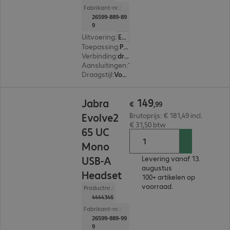
Fabrikant-nr.:
26599-889-89
9
Uitvoering
:
Europa
Toepassing
:
PC, Notebook, Tablet, Smartphone
Verbinding
:
draadloos
Aansluitingen
:
1 x USB-C
Draagstijl
:
Voor één oor
€ 149,99
149
Jabra
€
,
99
Evolve2
Brutoprijs: € 181,49 incl.
€ 31,50 btw
65 UC
Mono
USB-A
Levering vanaf 13.
augustus
Headset
100+ artikelen op
voorraad.
Productnr.:
4444346
Fabrikant-nr.:
26599-889-99
9