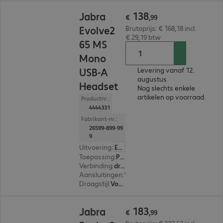
€ 138,99
138
Jabra
€
,
99
Evolve2
Brutoprijs: € 168,18 incl.
€ 29,19 btw
65 MS
Mono
USB-A
Levering vanaf 12.
augustus
Headset
Nog slechts enkele
artikelen op voorraad.
Productnr.:
4444331
Fabrikant-nr.:
26599-899-99
9
Uitvoering
:
Europa
Toepassing
:
PC, Notebook, Tablet, Smartphone
Verbinding
:
draadloos
Aansluitingen
:
1 x USB-A
Draagstijl
:
Voor één oor
€ 183,99
183
Jabra
€
,
99