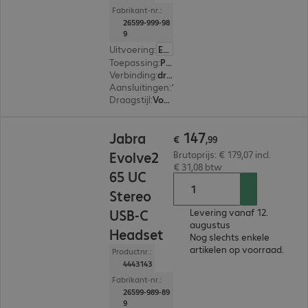
Fabrikant-nr.:
26599-999-98
9
Uitvoering
:
Europa
Toepassing
:
PC, Notebook, Tablet, Smartphone
Verbinding
:
draadloos
Aansluitingen
:
1 x USB-A
Draagstijl
:
Voor beide oren
€ 147,99
147
Jabra
€
,
99
Evolve2
Brutoprijs: € 179,07 incl.
€ 31,08 btw
65 UC
Stereo
USB-C
Levering vanaf 12.
augustus
Headset
Nog slechts enkele
artikelen op voorraad.
Productnr.:
4443143
Fabrikant-nr.:
26599-989-89
9