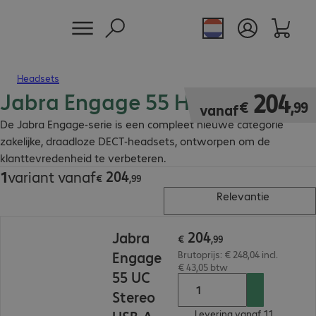
Headsets
Jabra Engage 55 Headsets
€ 204,99
204
€
,
99
vanaf
De Jabra Engage-serie is een compleet nieuwe categorie
zakelijke, draadloze DECT-headsets, ontworpen om de
klanttevredenheid te verbeteren.
204
1
variant vanaf
€ 204,99
€
,
99
Relevantie
€ 204,99
204
Jabra
€
,
99
Engage
Brutoprijs: € 248,04 incl.
€ 43,05 btw
55 UC
Stereo
Levering vanaf 11.