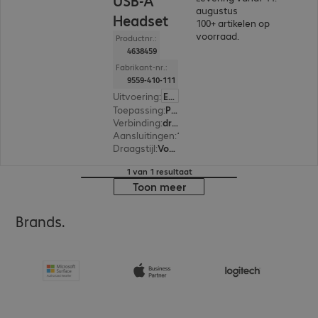
USB-A
augustus
Headset
100+ artikelen op
voorraad.
Productnr.:
4638459
Fabrikant-nr.:
9559-410-111
Uitvoering
:
Europa
Toepassing
:
PC, Notebook
Verbinding
:
draadloos
Aansluitingen
:
1 x USB-A
Draagstijl
:
Voor beide oren
1 van 1 resultaat
Toon meer
Brands.