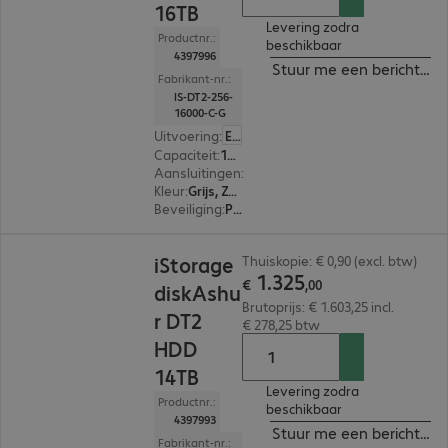
16TB
Levering zodra
Productnr.:
beschikbaar
4397996
Stuur me een bericht ind
Fabrikant-nr.:
IS-DT2-256-
16000-C-G
Uitvoering
:
Europa
Capaciteit
:
16 TB
Aansluitingen
:
1 x USB-B 3.2
Kleur
:
Grijs, Zwart
Beveiliging
:
PIN-bescherming met alfanumeriek toetsenbord, 256-bit AES-XTS versleuteling, FIPS 140-2 Standard, FIPS 197 Standard
€ 1.325,00
iStorage
Thuiskopie: € 0,90 (excl. btw)
1
.
325
€
,
00
diskAshu
Brutoprijs: € 1.603,25 incl.
r DT2
€ 278,25 btw
HDD
14TB
Levering zodra
Productnr.:
beschikbaar
4397993
Stuur me een bericht ind
Fabrikant-nr.: