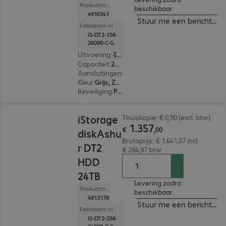
Productnr.:
beschikbaar
4910341
Stuur me een bericht ind
Fabrikant-nr.:
IS-DT2-256-
26000-C-G
Uitvoering
:
Europa
Capaciteit
:
26 TB
Aansluitingen
:
1 x USB-B 3.2
Kleur
:
Grijs, Zwart
Beveiliging
:
PIN-bescherming met alfanumeriek toetsenbord, 256-bit AES-XTS versleuteling, FIPS 140-2 Standard, FIPS 197 Standard
€ 1.357,00
iStorage
Thuiskopie: € 0,90 (excl. btw)
1
.
357
€
,
00
diskAshu
Brutoprijs: € 1.641,97 incl.
r DT2
€ 284,97 btw
HDD
24TB
Levering zodra
Productnr.:
beschikbaar
4813178
Stuur me een bericht ind
Fabrikant-nr.:
IS-DT2-256-