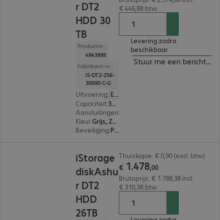
r DT2
€ 446,88 btw
HDD 30
TB
Levering zodra
Productnr.:
beschikbaar
4943999
Stuur me een bericht ind
Fabrikant-nr.:
IS-DT2-256-
30000-C-G
Uitvoering
:
Europa
Capaciteit
:
30 TB
Aansluitingen
:
1 x USB-B 3.2
Kleur
:
Grijs, Zwart
Beveiliging
:
PIN-bescherming met alfanumeriek toetsenbord, 256-bit AES-XTS versleuteling, FIPS 140-2 Standard, FIPS 197 Standard
€ 1.478,00
iStorage
Thuiskopie: € 0,90 (excl. btw)
1
.
478
€
,
00
diskAshu
Brutoprijs: € 1.788,38 incl.
r DT2
€ 310,38 btw
HDD
26TB
Levering zodra