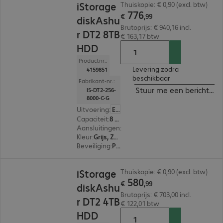
iStorage
Thuiskopie: € 0,90 (excl. btw)
776
€
,
99
diskAshu
Brutoprijs: € 940,16 incl.
r DT2 8TB
€ 163,17 btw
HDD
Productnr.:
Levering zodra
4159851
beschikbaar
Fabrikant-nr.:
Stuur me een bericht ind
IS-DT2-256-
8000-C-G
Uitvoering
:
Europa
Capaciteit
:
8 TB
Aansluitingen
:
1 x USB-B 3.2
Kleur
:
Grijs, Zwart
Beveiliging
:
PIN-bescherming met alfanumeriek toetsenbord, 256-bit AES-XTS versleuteling, FIPS 140-2 Standard, FIPS 197 Standard
€ 580,99
iStorage
Thuiskopie: € 0,90 (excl. btw)
580
€
,
99
diskAshu
Brutoprijs: € 703,00 incl.
r DT2 4TB
€ 122,01 btw
HDD