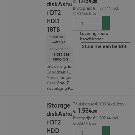
1
.
464
€
,
00
diskAshu
Brutoprijs: € 1.771,44 incl.
r DT2
€ 307,44 btw
HDD
18TB
Levering zodra
Productnr.:
beschikbaar
4497323
Stuur me een bericht ind
Fabrikant-nr.:
IS-DT2-256-
18000-C-G
Uitvoering
:
Europa
Capaciteit
:
18 TB
Aansluitingen
:
1 x USB-B 3.2
Kleur
:
Grijs, Zwart
Beveiliging
:
PIN-bescherming met alfanumeriek toetsenbord, 256-bit AES-XTS versleuteling, FIPS 140-2 Standard, FIPS 197 Standard
€ 1.564,00
iStorage
Thuiskopie: € 0,90 (excl. btw)
1
.
564
€
,
00
diskAshu
Brutoprijs: € 1.892,44 incl.
r DT2
€ 328,44 btw
HDD