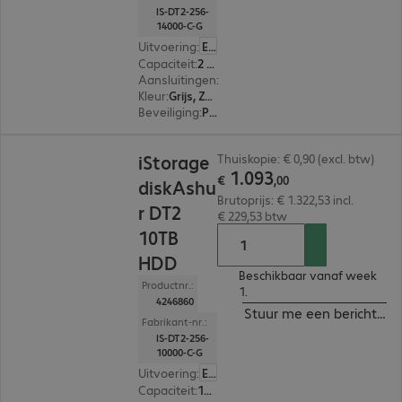
IS-DT2-256-
14000-C-G
Uitvoering
:
Europa
Capaciteit
:
2 TB
Aansluitingen
:
1 x USB-B 3.2
Kleur
:
Grijs, Zwart
Beveiliging
:
PIN-bescherming met alfanumeriek toetsenbord, 256-bit AES-XTS versleuteling, FIPS 140-2 Standard, FIPS 197 Standard, Kensington Standard Slot
€ 1.093,00
iStorage
Thuiskopie: € 0,90 (excl. btw)
1
.
093
€
,
00
diskAshu
Brutoprijs: € 1.322,53 incl.
r DT2
€ 229,53 btw
10TB
HDD
Beschikbaar vanaf week
Productnr.:
1.
4246860
Stuur me een bericht ind
Fabrikant-nr.:
IS-DT2-256-
10000-C-G
Uitvoering
:
Europa
Capaciteit
:
10 TB