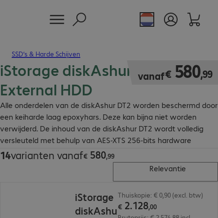
SSD’s & Harde Schijven
iStorage diskAshur DT2
€ 580,99
580
€
,
99
vanaf
External HDD
Alle onderdelen van de diskAshur DT2 worden beschermd door
een keiharde laag epoxyhars. Deze kan bijna niet worden
verwijderd. De inhoud van de diskAshur DT2 wordt volledig
versleuteld met behulp van AES-XTS 256-bits hardware
versleuteling.
580
14
varianten vanaf
€ 580,99
€
,
99
Relevantie
€ 2.128,00
iStorage
Thuiskopie: € 0,90 (excl. btw)
2
.
128
€
,
00
diskAshu
Brutoprijs: € 2.574,88 incl.