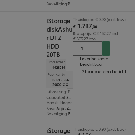
Beveiliging
:
PIN-bescherming met alfanumeriek toetsenbord, 256-bit AES-XTS versleuteling, FIPS 140-2 Standard, FIPS 197 Standard
€ 1.787,00
iStorage
Thuiskopie: € 0,90 (excl. btw)
1
.
787
€
,
00
diskAshu
Brutoprijs: € 2.162,27 incl.
r DT2
€ 375,27 btw
HDD
20TB
Levering zodra
Productnr.:
beschikbaar
4628286
Stuur me een bericht ind
Fabrikant-nr.:
IS-DT2-256-
20000-C-G
Uitvoering
:
Europa
Capaciteit
:
20 TB
Aansluitingen
:
1 x USB-B 3.2
Kleur
:
Grijs, Zwart
Beveiliging
:
PIN-bescherming met alfanumeriek toetsenbord, 256-bit AES-XTS versleuteling, FIPS 140-2 Standard, FIPS 197 Standard
€ 1.464,00
iStorage
Thuiskopie: € 0,90 (excl. btw)