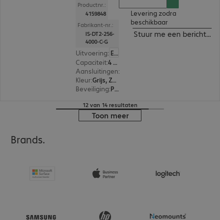
Productnr.:
Levering zodra
4159848
beschikbaar
Fabrikant-nr.:
Stuur me een bericht ind
IS-DT2-256-
4000-C-G
Uitvoering
:
Europa
Capaciteit
:
4 TB
Aansluitingen
:
1 x USB-B 3.2
Kleur
:
Grijs, Zwart
Beveiliging
:
PIN-bescherming met alfanumeriek toetsenbord, 256-bit AES-XTS versleuteling, FIPS 140-2 Standard, FIPS 197 Standard
12 van 14 resultaten
Toon meer
Brands.