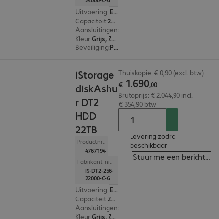
24000-C-G
Uitvoering
:
Europa
Capaciteit
:
24 TB
Aansluitingen
:
1 x USB-B 3.2
Kleur
:
Grijs, Zwart
Beveiliging
:
PIN-bescherming met alfanumeriek toetsenbord, 256-bit AES-XTS versleuteling, FIPS 140-2 Standard, FIPS 197 Standard
€ 1.690,00
iStorage
Thuiskopie: € 0,90 (excl. btw)
1
.
690
€
,
00
diskAshu
Brutoprijs: € 2.044,90 incl.
r DT2
€ 354,90 btw
HDD
22TB
Levering zodra
Productnr.:
beschikbaar
4767194
Stuur me een bericht ind
Fabrikant-nr.:
IS-DT2-256-
22000-C-G
Uitvoering
:
Europa
Capaciteit
:
22 TB
Aansluitingen
:
1 x USB-B 3.2
Kleur
:
Grijs, Zwart