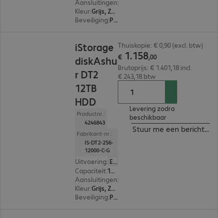
Aansluitingen
:
1 x USB-B 3.2
Kleur
:
Grijs, Zwart
Beveiliging
:
PIN-bescherming met alfanumeriek toetsenbord, 256-bit AES-XTS versleuteling, FIPS 140-2 Standard, FIPS 197 Standard
€ 1.158,00
iStorage
Thuiskopie: € 0,90 (excl. btw)
1
.
158
€
,
00
diskAshu
Brutoprijs: € 1.401,18 incl.
r DT2
€ 243,18 btw
12TB
HDD
Levering zodra
Productnr.:
beschikbaar
4246843
Stuur me een bericht ind
Fabrikant-nr.:
IS-DT2-256-
12000-C-G
Uitvoering
:
Europa
Capaciteit
:
12 TB
Aansluitingen
:
1 x USB-B 3.2
Kleur
:
Grijs, Zwart
Beveiliging
:
PIN-bescherming met alfanumeriek toetsenbord, 256-bit AES-XTS versleuteling, FIPS 140-2 Standard, FIPS 197 Standard
€ 776,99