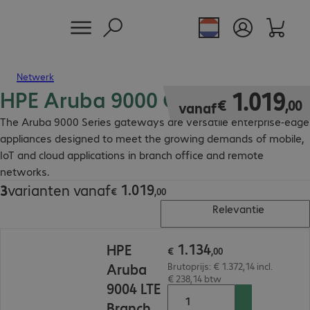
Netwerk
HPE Aruba 9000 Gateway
€ 1.019,00
1
.
019
€
,
00
vanaf
The Aruba 9000 Series gateways are versatile enterprise-edge
appliances designed to meet the growing demands of mobile,
IoT and cloud applications in branch office and remote
networks.
1
.
019
3
varianten vanaf
€ 1.019,00
€
,
00
Relevantie
€ 1.134,00
1
.
134
HPE
€
,
00
Aruba
Brutoprijs: € 1.372,14 incl.
€ 238,14 btw
9004 LTE
Branch