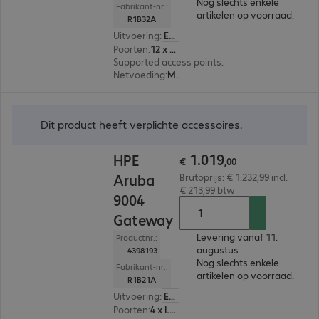
Nog slechts enkele
Fabrikant-nr.:
artikelen op voorraad.
R1B32A
Uitvoering
:
Europa
Poorten
:
12 x LAN
Supported access points
:
64
Netvoeding
:
Modulair
€ 1.019,00
Dit product heeft
verplichte accessoires
.
1
.
019
HPE
€
,
00
Aruba
Brutoprijs: € 1.232,99 incl.
€ 213,99 btw
9004
Gateway
Levering vanaf 11.
Productnr.:
augustus
4398193
Nog slechts enkele
Fabrikant-nr.:
artikelen op voorraad.
R1B21A
Uitvoering
:
Europa
Poorten
:
4 x LAN