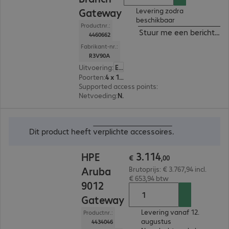
Gateway
Levering zodra
beschikbaar
Productnr.:
Stuur me een bericht ind
4460662
Fabrikant-nr.:
R3V90A
Uitvoering
:
Europa
Poorten
:
4 x 10/100/1000 RJ45
Supported access points
:
32
Netvoeding
:
Nee, Optioneel
€ 3.114,00
Dit product heeft
verplichte accessoires
.
3
.
114
HPE
€
,
00
Aruba
Brutoprijs: € 3.767,94 incl.
€ 653,94 btw
9012
Gateway
Levering vanaf 12.
Productnr.:
augustus
4434046