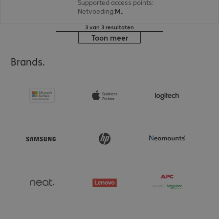
Supported access points
:
32
Netvoeding
:
Modulair
3 van 3 resultaten
Toon meer
Brands.