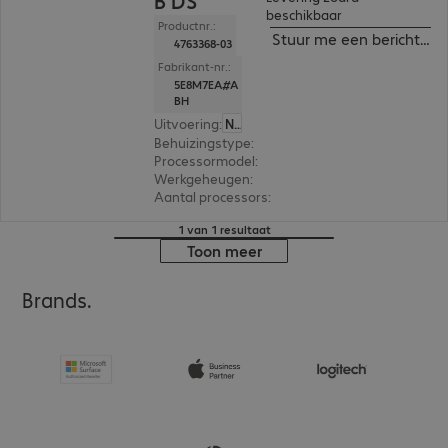
B DS
beschikbaar
Productnr.:
Stuur me een bericht ind
4763368-03
Fabrikant-nr.:
5E8M7EA#A
BH
Uitvoering
:
Nederland
Behuizingstype
:
Tower
Processormodel
:
Intel Xeon w5-3435X, 3.1 GHz
Werkgeheugen
:
64 GB
Aantal processors
:
1
1 van 1 resultaat
Toon meer
Brands.