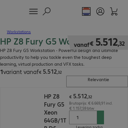
Workstations
HP Z8 Fury G5 Workstation
€ 5.512,32
5
.
512
€
,
32
vanaf
HP Z8 Fury G5 Workstation - Powerful design and ultimate
productivity to help you tackle even the toughest deep
learning, virtual production and VFX tasks.
5
.
512
1
variant vanaf
€ 5.512,32
€
,
32
Relevantie
€ 5.512,32
5
.
512
HP Z8
€
,
32
Fury G5
Brutoprijs: € 6.669,91 incl.
€ 1.157,59 btw
Xeon
64GB/1T
Levering zodra