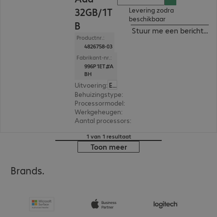
32GB/1T
Levering zodra
beschikbaar
B
Stuur me een bericht ind
Productnr.:
4826758-03
Fabrikant-nr.:
996P1ET#A
BH
Uitvoering
:
Europa
Behuizingstype
:
Mini housing
Processormodel
:
Intel Core i7-14700K, 3.4 GHz
Werkgeheugen
:
32 GB
Aantal processors
:
1
1 van 1 resultaat
Toon meer
Brands.