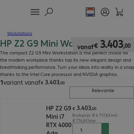
Workstations
HP Z2 G9 Mini Workstation
€ 3.403,00
3
.
403
€
,
00
vanaf
The compact Z2 G9 Mini Workstation is the perfect choice for
the modern workplace thanks top its new elegant design and
breathtaking performance. Turn your ideas into reality in a snap
thanks to the Intel Core processor and NVIDIA graphics.
3
.
403
1
variant vanaf
€ 3.403,00
€
,
00
Relevantie
€ 3.403,00
3
.
403
HP Z2 G9
€
,
00
Mini i7
Brutoprijs: € 4.117,63 incl.
€ 714,63 btw
RTX 4000
Ada