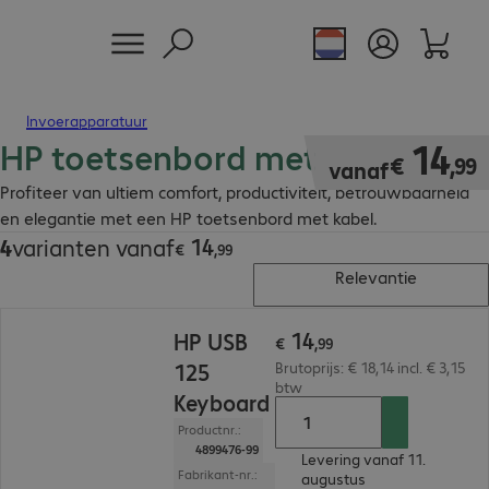
Invoerapparatuur
HP toetsenbord met kabel
€ 14,99
14
€
,
99
vanaf
Profiteer van ultiem comfort, productiviteit, betrouwbaarheid
en elegantie met een HP toetsenbord met kabel.
14
4
varianten vanaf
€ 14,99
€
,
99
Relevantie
€ 14,99
14
HP USB
€
,
99
125
Brutoprijs: € 18,14 incl. € 3,15
btw
Keyboard
Productnr.:
4899476-99
Levering vanaf 11.
Fabrikant-nr.:
augustus