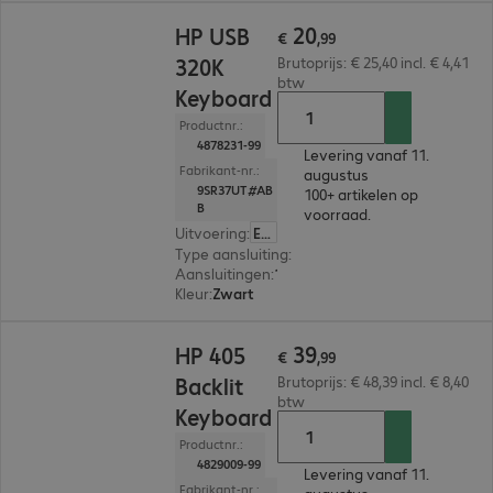
€ 20,99
20
HP USB
€
,
99
320K
Brutoprijs: € 25,40 incl. € 4,41
btw
Keyboard
Productnr.:
4878231-99
Levering vanaf 11.
Fabrikant-nr.:
augustus
9SR37UT#AB
100+ artikelen op
B
voorraad.
Uitvoering
:
Europa (Engels)
Type aansluiting
:
Met kabel
Aansluitingen
:
1 x USB-A
Kleur
:
Zwart
€ 39,99
39
HP 405
€
,
99
Backlit
Brutoprijs: € 48,39 incl. € 8,40
btw
Keyboard
Productnr.:
4829009-99
Levering vanaf 11.
Fabrikant-nr.: