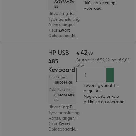
AY2Y7AA#A
100+ artikelen op
BB
voorraad.
Uitvoering
:
Europa (Engels)
Type aansluiting
:
Met kabel
Aansluitingen
:
1 x USB-A
Kleur
:
Zwart
Oplaadbaar
:
Nee
€ 42,99
42
HP USB
€
,
99
485
Brutoprijs: € 52,02 incl. € 9,03
btw
Keyboard
Productnr.:
4880966-99
Levering vanaf 11.
Fabrikant-nr.:
augustus
8T6M2AA#A
Nog slechts enkele
BB
artikelen op voorraad.
Uitvoering
:
Europa (Engels)
Type aansluiting
:
Met kabel
Aansluitingen
:
1 x USB-A
Kleur
:
Zwart
Oplaadbaar
:
Nee