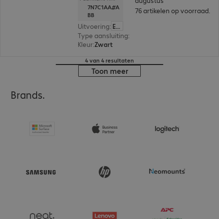
augustus
7N7C1AA#A
76 artikelen op voorraad.
BB
Uitvoering
:
Europa (Engels)
Type aansluiting
:
Met kabel
Kleur
:
Zwart
4 van 4 resultaten
Toon meer
Brands.