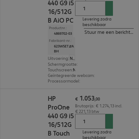
440 G9 i5
16/512G
B AiO PC
Levering zodra
beschikbaar
Productnr.:
Stuur me een bericht ind
4869702-03
Fabrikant-nr.:
623W5ET#A
BH
Uitvoering
:
Nederland
Schermgrootte
:
60,5 cm (23,8")
Touchscreen
:
Nee
Geïntegreerde webcam
:
5 megapixel
Processormodel
:
Intel Core i5-13500T, 1,6 GHz
€ 1.053,00
1
.
053
HP
€
,
00
ProOne
Brutoprijs: € 1.274,13 incl.
€ 221,13 btw
440 G9 i5
16/512G
B Touch
Levering zodra
beschikbaar