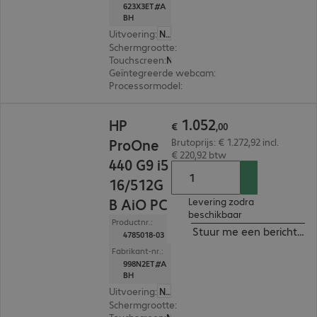
623X3ET#A
BH
Uitvoering
:
Nederland
Schermgrootte
:
60,5 cm (23,8")
Touchscreen
:
Nee
Geïntegreerde webcam
:
5 megapixel
Processormodel
:
Intel Core i7-13700T, 1.4 GHz
€ 1.052,00
1
.
052
HP
€
,
00
ProOne
Brutoprijs: € 1.272,92 incl.
€ 220,92 btw
440 G9 i5
16/512G
B AiO PC
Levering zodra
beschikbaar
Productnr.:
Stuur me een bericht ind
4785018-03
Fabrikant-nr.:
998N2ET#A
BH
Uitvoering
:
Nederland
Schermgrootte
:
60,5 cm (23,8")