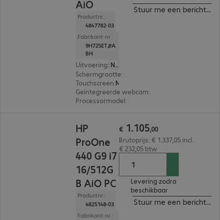
AiO
Stuur me een bericht ind
Productnr.:
4847782-03
Fabrikant-nr.:
9H725ET#A
BH
Uitvoering
:
Nederland
Schermgrootte
:
60,5 cm (23,8")
Touchscreen
:
Multi-touch
Geïntegreerde webcam
:
5 megapixel
Processormodel
:
Intel Core i5-14500T, 1,7 GHz
€ 1.105,00
1
.
105
HP
€
,
00
ProOne
Brutoprijs: € 1.337,05 incl.
€ 232,05 btw
440 G9 i7
16/512G
B AiO PC
Levering zodra
beschikbaar
Productnr.:
Stuur me een bericht ind
4825148-03
Fabrikant-nr.: