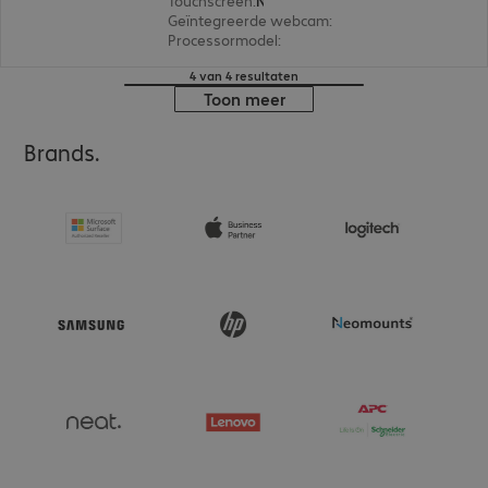
Touchscreen
:
Nee
Geïntegreerde webcam
:
5 megapixel
Processormodel
:
Intel Core i5-13500T, 1,6 GHz
4 van 4 resultaten
Toon meer
Brands.