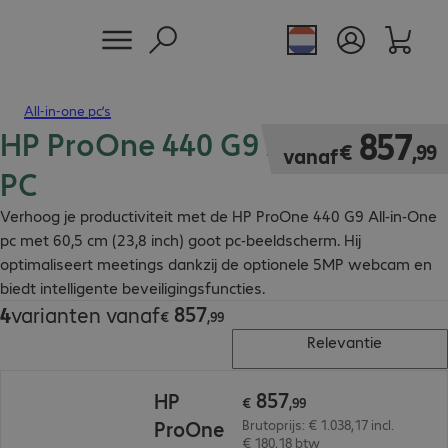
All-in-one pc’s
HP ProOne 440 G9 All-in-One
€ 857,99
857
€
,
99
vanaf
PC
Verhoog je productiviteit met de HP ProOne 440 G9 All-in-One
pc met 60,5 cm (23,8 inch) goot pc-beeldscherm. Hij
optimaliseert meetings dankzij de optionele 5MP webcam en
biedt intelligente beveiligingsfuncties.
857
4
varianten vanaf
€ 857,99
€
,
99
Relevantie
€ 857,99
857
HP
€
,
99
ProOne
Brutoprijs: € 1.038,17 incl.
€ 180,18 btw