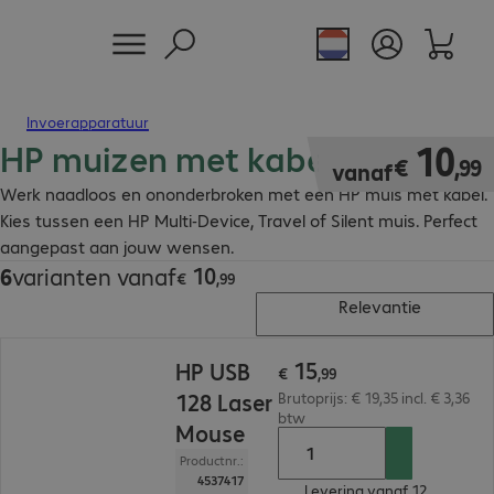
Invoerapparatuur
HP muizen met kabel
€ 10,99
10
€
,
99
vanaf
Werk naadloos en ononderbroken met een HP muis met kabel.
Kies tussen een HP Multi-Device, Travel of Silent muis. Perfect
aangepast aan jouw wensen.
10
6
varianten vanaf
€ 10,99
€
,
99
Relevantie
€ 15,99
15
HP USB
€
,
99
128 Laser
Brutoprijs: € 19,35 incl. € 3,36
btw
Mouse
Productnr.:
4537417
Levering vanaf 12.