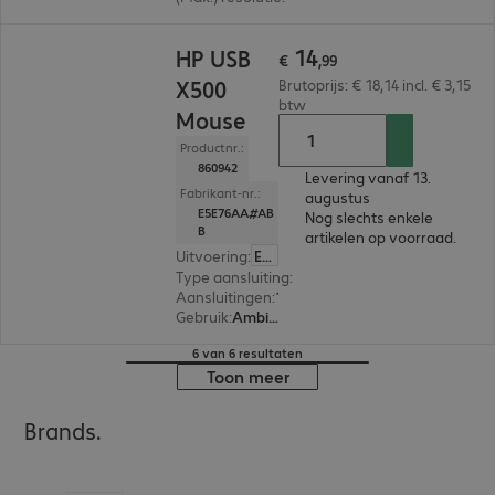
€ 14,99
14
HP USB
€
,
99
X500
Brutoprijs: € 18,14 incl. € 3,15
btw
Mouse
Productnr.:
860942
Levering vanaf 13.
Fabrikant-nr.:
augustus
E5E76AA#AB
Nog slechts enkele
B
artikelen op voorraad.
Uitvoering
:
Europa
Type aansluiting
:
Met kabel
Aansluitingen
:
1 x USB-A
Gebruik
:
Ambidextrous
6 van 6 resultaten
Toon meer
Brands.