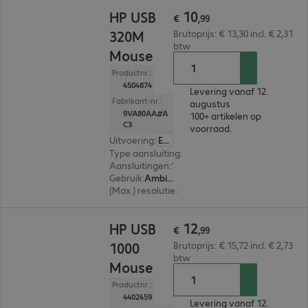
€ 10,99
10
HP USB
€
,
99
320M
Brutoprijs: € 13,30 incl. € 2,31
btw
Mouse
Productnr.:
4504874
Levering vanaf 12.
Fabrikant-nr.:
augustus
9VA80AA#A
100+ artikelen op
C3
voorraad.
Uitvoering
:
Europa
Type aansluiting
:
Met kabel
Aansluitingen
:
1 x USB-A
Gebruik
:
Ambidextrous
(Max.) resolutie
:
1.000 dpi
€ 12,99
12
HP USB
€
,
99
1000
Brutoprijs: € 15,72 incl. € 2,73
btw
Mouse
Productnr.:
4402459
Levering vanaf 12.