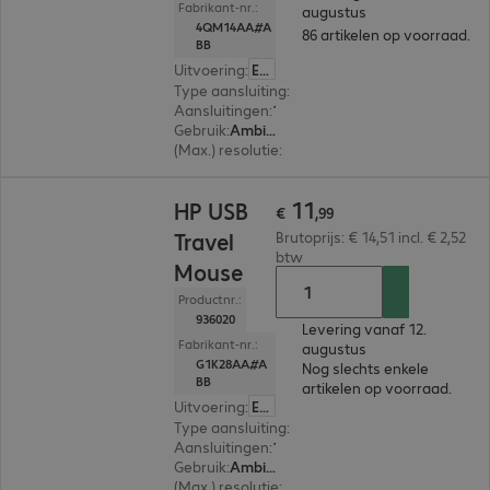
Fabrikant-nr.:
augustus
4QM14AA#A
86 artikelen op voorraad.
BB
Uitvoering
:
Europa
Type aansluiting
:
Met kabel
Aansluitingen
:
1 x USB-A
Gebruik
:
Ambidextrous
(Max.) resolutie
:
1.200 dpi
€ 11,99
11
HP USB
€
,
99
Travel
Brutoprijs: € 14,51 incl. € 2,52
btw
Mouse
Productnr.:
936020
Levering vanaf 12.
Fabrikant-nr.:
augustus
G1K28AA#A
Nog slechts enkele
BB
artikelen op voorraad.
Uitvoering
:
Europa
Type aansluiting
:
Met kabel
Aansluitingen
:
1 x USB-A
Gebruik
:
Ambidextrous
(Max.) resolutie
:
1.000 dpi