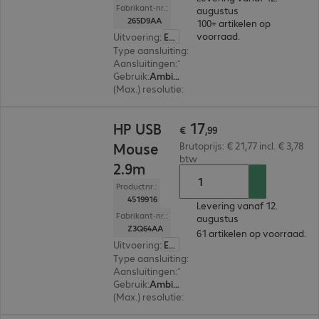
Fabrikant-nr.:
augustus
265D9AA
100+ artikelen op
voorraad.
Uitvoering
:
Europa
Type aansluiting
:
Met kabel
Aansluitingen
:
1 x USB-A
Gebruik
:
Ambidextrous
(Max.) resolutie
:
1.200 dpi
€ 17,99
17
HP USB
€
,
99
Mouse
Brutoprijs: € 21,77 incl. € 3,78
btw
2.9m
Productnr.:
4519916
Levering vanaf 12.
Fabrikant-nr.:
augustus
Z3Q64AA
61 artikelen op voorraad.
Uitvoering
:
Europa
Type aansluiting
:
Met kabel
Aansluitingen
:
1 x USB-A
Gebruik
:
Ambidextrous
(Max.) resolutie
:
800 dpi