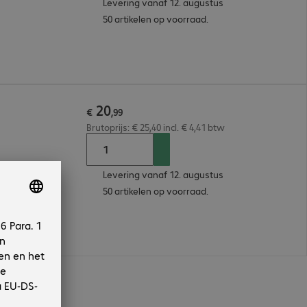
Levering vanaf 12. augustus
50 artikelen op voorraad.
20
€
,
99
Brutoprijs: € 25,40 incl. € 4,41 btw
Levering vanaf 12. augustus
50 artikelen op voorraad.
n