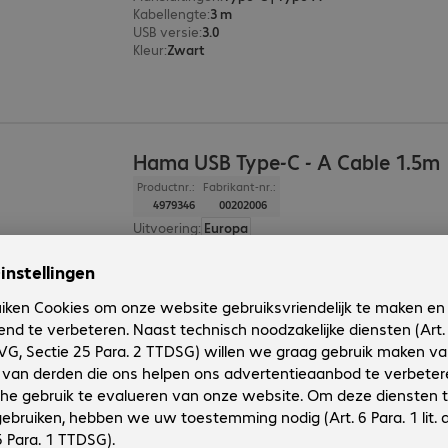
Kabellengte
:
3 m
USB versie
:
3.0
Kleur
:
Zwart
Hama USB Type-C - A Cable 1.5m
Productnr.:
Fabrikant-nr.:
4979346
00202006
Uitvoering
:
Europa
Aansluitingen
:
Type-C | Type-A
Kabellengte
:
1,5 m
USB versie
:
3.0
Kleur
:
Zwart
2 van 2 resultate
Toon meer