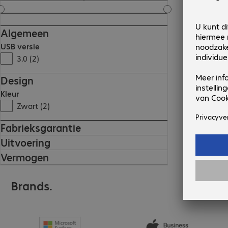
Algemeen
USB versie
3.0 (2)
Design
Kleur
Zwart (2)
Fabrieksgarantie
Uitvoering
Vermogen
Brands.