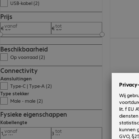
USB-kabel (2)
Prijs
vanaf
tot
€ 20,99
Beschikbaarheid
Op voorraad (2)
Connectivity
Aansluitingen
Type-C | Type-A (2)
Type stekker
Male - male (2)
Fysieke eigenschappen
Kabellengte
vanaf
tot