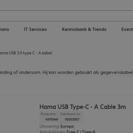
tions
IT Services
Kennisbank & Trends
Even
ama USB 3.0 type C - A kabel
inding of andersom. Hij kan worden gebruikt als gegevenskabel
Hama USB Type-C - A Cable 3m
Productnr.:
Fabrikant-nr.:
4979349
00202007
Uitvoering
:
Europa
Aansluitingen
:
Type-C | Type-A