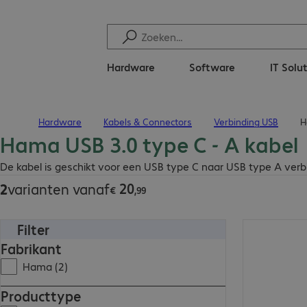
Hardware
Software
IT Solu
Hardware
Kabels & Connectors
Verbinding USB
H
Terug naar startpagina
Hama USB 3.0 type C - A kabel
€ 20,99
De kabel is geschikt voor een USB type C naar USB type A verb
20
2
varianten vanaf
€
,
99
Filter
€ 27,99
Fabrikant
Hama (2)
Producttype