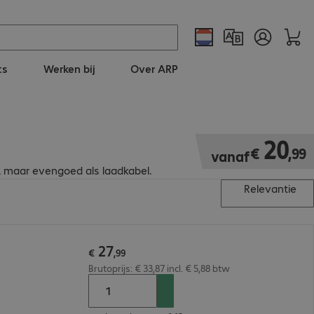
ts
Werken bij
Over ARP
€ 20,99
20
€
,
99
vanaf
, maar evengoed als laadkabel.
Relevantie
27
€
,
99
Brutoprijs: € 33,87 incl. € 5,88 btw