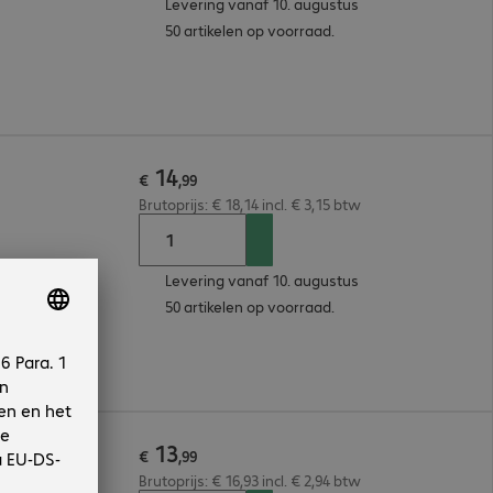
Levering vanaf 10. augustus
50 artikelen op voorraad.
14
€
,
99
Brutoprijs: € 18,14 incl. € 3,15 btw
Levering vanaf 10. augustus
50 artikelen op voorraad.
13
€
,
99
Brutoprijs: € 16,93 incl. € 2,94 btw