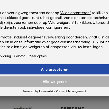
4601361
00200618
Uitvoering
:
Europa
Aansluitingen
:
Type-A male | Type-A female
Kabellengte
:
0,75 m
USB versie
:
2.0
Kleur
:
Zwart
3 van 3 resultate
Toon meer