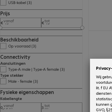
USB-kabel (3)
Prijs
vanaf
tot
€ 14,99
Beschikbaarheid
Op voorraad (3)
Connectivity
Aansluitingen
Type-A male | Type-A female (3)
Type stekker
Male - female (3)
Fysieke eigenschappen
€ 13,99
Kabellengte
vanaf
tot