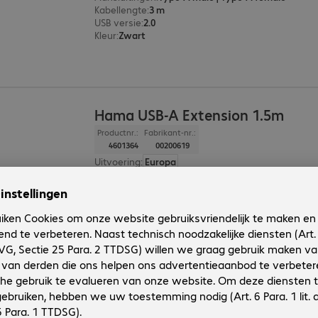
Kabellengte
:
3 m
USB versie
:
2.0
Kleur
:
Zwart
Hama USB-A Extension 1.5m
Productnr.:
Fabrikant-nr.:
4601364
00200619
Uitvoering
:
Europa
Aansluitingen
:
Type-A male | Type-A female
Kabellengte
:
1,5 m
USB versie
:
2.0
Kleur
:
Zwart
Hama USB-A Extension 0.75m
Productnr.:
Fabrikant-nr.: