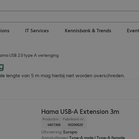
tions
IT Services
Kennisbank & Trends
Even
ama USB 2.0 type A verlenging
g
ale lengte van 5 m mag hierbij niet worden overschreden.
Hama USB-A Extension 3m
Productnr.:
Fabrikant-nr.:
4601366
00200620
Uitvoering
:
Europa
Aansluitingen
:
Type-A male | Type-A female