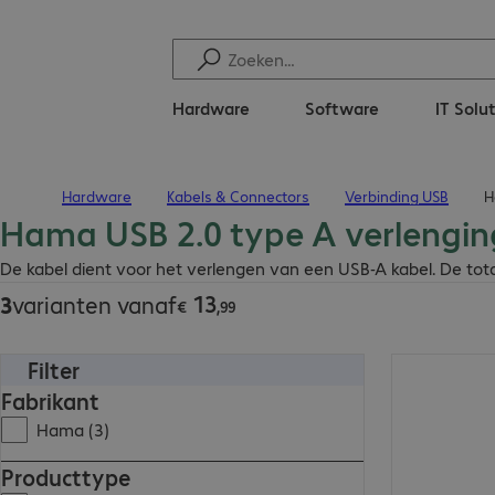
Hardware
Software
IT Solu
Hardware
Kabels & Connectors
Verbinding USB
H
Terug naar startpagina
Hama USB 2.0 type A verlengin
€ 13,99
De kabel dient voor het verlengen van een USB-A kabel. De tot
13
3
varianten vanaf
€
,
99
Filter
€ 14,99
Fabrikant
Hama (3)
Producttype