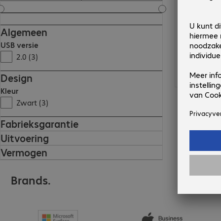
Algemeen
USB versie
2.0 (3)
Design
Kleur
Zwart (3)
Fabrieksgarantie
Uitvoering
Vermogen
Brands.