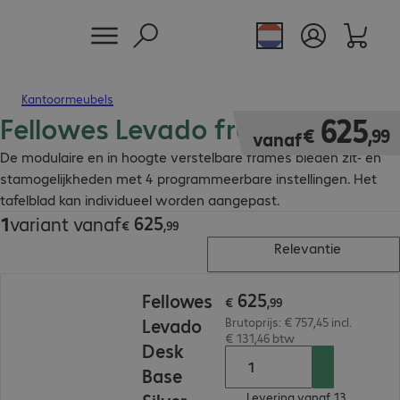
Kantoormeubels
Fellowes Levado frame
€ 625,99
625
€
,
99
vanaf
De modulaire en in hoogte verstelbare frames bieden zit- en
stamogelijkheden met 4 programmeerbare instellingen. Het
tafelblad kan individueel worden aangepast.
625
1
variant vanaf
€ 625,99
€
,
99
Relevantie
€ 625,99
625
Fellowes
€
,
99
Levado
Brutoprijs: € 757,45 incl.
€ 131,46 btw
Desk
Base
Levering vanaf 13.