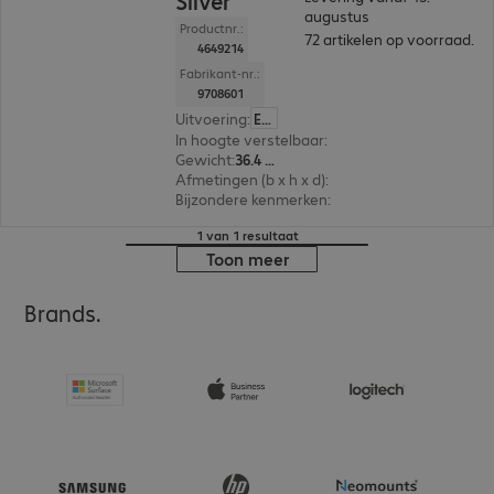
Silver
augustus
Productnr.:
72 artikelen op voorraad.
4649214
Fabrikant-nr.:
9708601
Uitvoering
:
Europa
In hoogte verstelbaar
:
980 mm, Ja
Gewicht
:
36.4 kg
Afmetingen (b x h x d)
:
1.526 x 622 x 699 mm
Bijzondere kenmerken
:
Elektrisch in hoogte ve
1 van 1 resultaat
Toon meer
Brands.