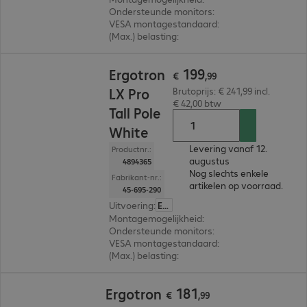
Ondersteunde monitors
:
1
VESA montagestandaard
:
75 x 75 mm, 100 x 1
(Max.) belasting
:
10,0 kg
€ 199,99
199
Ergotron
€
,
99
LX Pro
Brutoprijs: € 241,99 incl.
€ 42,00 btw
Tall Pole
White
Levering vanaf 12.
Productnr.:
augustus
4894365
Nog slechts enkele
Fabrikant-nr.:
artikelen op voorraad.
45-695-290
Uitvoering
:
Europa
Montagemogelijkheid
:
Bureau
Ondersteunde monitors
:
1
VESA montagestandaard
:
75 x 75 mm, 100 x 1
(Max.) belasting
:
10,0 kg
€ 181,99
181
Ergotron
€
,
99