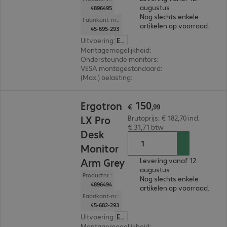
augustus
4896495
Nog slechts enkele
Fabrikant-nr.:
artikelen op voorraad.
45-695-293
Uitvoering
:
Europa
Montagemogelijkheid
:
Bureau
Ondersteunde monitors
:
1
VESA montagestandaard
:
75 x 75 mm, 100 x 1
(Max.) belasting
:
10,0 kg
€ 150,99
150
Ergotron
€
,
99
LX Pro
Brutoprijs: € 182,70 incl.
€ 31,71 btw
Desk
Monitor
Arm Grey
Levering vanaf 12.
augustus
Productnr.:
Nog slechts enkele
4896494
artikelen op voorraad.
Fabrikant-nr.:
45-682-293
Uitvoering
:
Europa
Montagemogelijkheid
:
Bureau