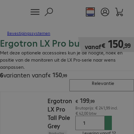
Bevestigingssystemen
Ergotron LX Pro bureausteunen
€ 150,99
150
€
,
99
vanaf
Met deze optionele accessoires kun je de hoogte, hoek en
positie van de monitoren uit de LX Pro-serie naar wens
aanpassen.
150
6
varianten vanaf
€ 150,99
€
,
99
Relevantie
€ 199,99
199
Ergotron
€
,
99
LX Pro
Brutoprijs: € 241,99 incl.
€ 42,00 btw
Tall Pole
Grey
Levering vanaf 12.
Productnr.: