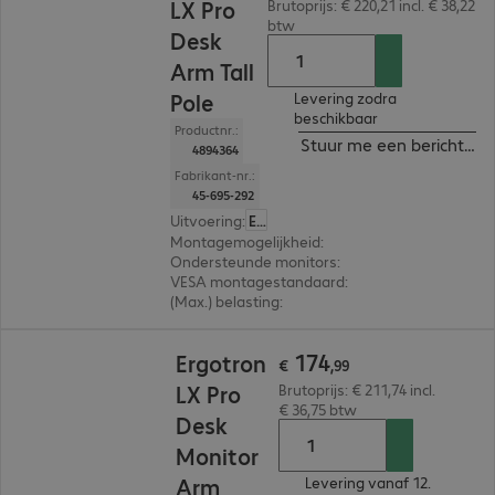
LX Pro
Brutoprijs: € 220,21 incl. € 38,22
btw
Desk
Arm Tall
Pole
Levering zodra
beschikbaar
Productnr.:
Stuur me een bericht ind
4894364
Fabrikant-nr.:
45-695-292
Uitvoering
:
Europa
Montagemogelijkheid
:
Bureau
Ondersteunde monitors
:
1
VESA montagestandaard
:
75 x 75 mm, 100 x 10
(Max.) belasting
:
10,0 kg
€ 174,99
174
Ergotron
€
,
99
LX Pro
Brutoprijs: € 211,74 incl.
€ 36,75 btw
Desk
Monitor
Arm
Levering vanaf 12.