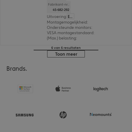
Fabrikant-nr.:
45-682-292
Uitvoering
:
Europa
Montagemogelijkheid
:
Beeldscherm, Bureau
Ondersteunde monitors
:
1
VESA montagestandaard
:
75 x 75 mm, 100 x 1
(Max.) belasting
:
10,0 kg
6 van 6 resultaten
Toon meer
Brands.