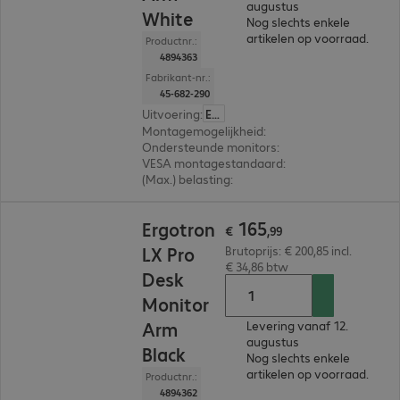
augustus
White
Nog slechts enkele
artikelen op voorraad.
Productnr.:
4894363
Fabrikant-nr.:
45-682-290
Uitvoering
:
Europa
Montagemogelijkheid
:
Beeldscherm, Bureau
Ondersteunde monitors
:
1
VESA montagestandaard
:
75 x 75 mm, 100 x 1
(Max.) belasting
:
10,0 kg
€ 165,99
165
Ergotron
€
,
99
LX Pro
Brutoprijs: € 200,85 incl.
€ 34,86 btw
Desk
Monitor
Arm
Levering vanaf 12.
augustus
Black
Nog slechts enkele
artikelen op voorraad.
Productnr.:
4894362