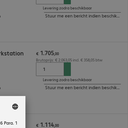
Levering zodra beschikbaar
Stuur me een bericht indien beschikbaar
m
1
.
705
rkstation
€
,
00
Brutoprijs: € 2.063,05 incl. € 358,05 btw
Levering zodra beschikbaar
Stuur me een bericht indien beschikbaar
m
1
.
114
tion
€
,
00