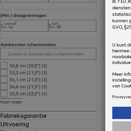
(Min.) draagvermogen
vanaf
tot
Aanbevolen schermmaten
50,8 cm (20,0") (3)
53,3 cm (21,0") (3)
54,1 cm (21,3") (3)
54,6 cm (21,5") (3)
55,9 cm (22,0") (3)
toon meer
Fabrieksgarantie
Uitvoering