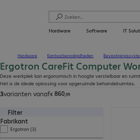
Hardware
Software
IT Solu
Hardware
Kantoorbenodigdheden
Bevestigingssyst
Terug naar startpagina
Ergotron CareFit Computer Wo
€ 860,99
Deze werkplek kan ergonomisch in hoogte verstelbaar en ruim
Het is de ideale oplossing voor opgeruimde behandelruimtes.
860
3
varianten vanaf
€
,
99
Filter
€ 860,99
Fabrikant
Ergotron (3)