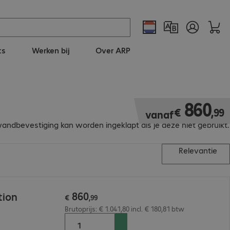
ts
Werken bij
Over ARP
€ 860,99
860
€
,
99
vanaf
dbevestiging kan worden ingeklapt als je deze niet gebruikt.
Relevantie
860
tion
€
,
99
Brutoprijs: € 1.041,80 incl. € 180,81 btw