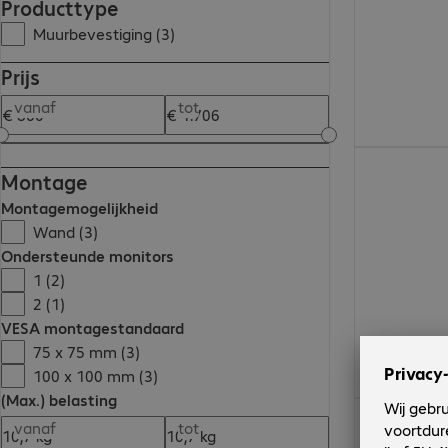
Producttype
Muurbevestiging (3)
Prijs
vanaf
tot
€ 1.705,00
Montage
Montagemogelijkheid
Wand (3)
Ondersteunde monitors
1 (2)
2 (1)
VESA montagestandaard
75 x 75 mm (3)
100 x 100 mm (3)
(Max.) belasting
€ 1.114,00
vanaf
tot