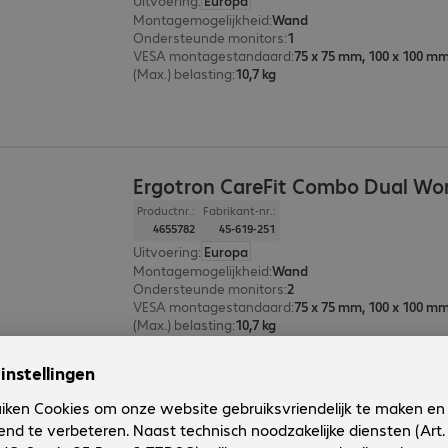
Uitvoering
:
Europa
Montagemogelijkheid
:
Wand
Ondersteunde monitors
:
1
VESA montagestandaard
:
75 x 75 mm, 100 x 100 m
(Max.) belasting
:
10,7 kg
Ergotron CareFit Combo Dual Wo
Productnr.:
Fabrikant-nr.:
4655782
45-619-251
Uitvoering
:
Europa
Montagemogelijkheid
:
Wand
Ondersteunde monitors
:
2
VESA montagestandaard
:
75 x 75 mm, 100 x 100 m
(Max.) belasting
:
10,7 kg
Ergotron CareFit Combo Worksta