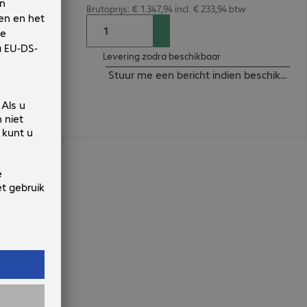
Brutoprijs: € 1.347,94 incl. € 233,94 btw
Levering zodra beschikbaar
Stuur me een bericht indien beschikbaar
m
n