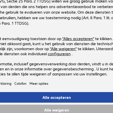
Productnr.:
Fabrikant-nr.:
4654608
45-618-251
Uitvoering
:
Europa
Montagemogelijkheid
:
Wand
Ondersteunde monitors
:
1
VESA montagestandaard
:
75 x 75 mm, 100 x 100 m
(Max.) belasting
:
10,7 kg
3 van 3 resultate
Toon meer