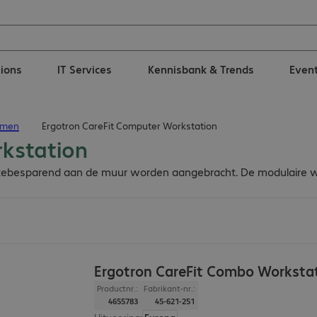
tions
IT Services
Kennisbank & Trends
Even
emen
Ergotron CareFit Computer Workstation
rkstation
tebesparend aan de muur worden aangebracht. De modulaire wan
Ergotron CareFit Combo Worksta
Productnr.:
Fabrikant-nr.:
4655783
45-621-251