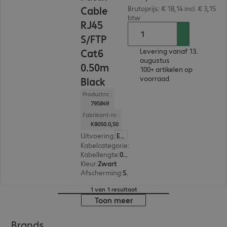
Cable
Brutoprijs: € 18,14 incl. € 3,15
btw
RJ45
S/FTP
Cat6
Levering vanaf 13.
augustus
0.50m
100+ artikelen op
voorraad.
Black
Productnr.:
795849
Fabrikant-nr.:
K8050.0,50
Uitvoering
:
Europa
Kabelcategorie
:
Cat6
Kabellengte
:
0,5 m
Kleur
:
Zwart
Afscherming
:
S/FTP (PIMF)
1 van 1 resultaat
Toon meer
Brands.