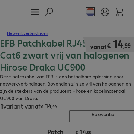
Netwerkverbindingen
EFB Patchkabel RJ45 S/FTP
€ 14,99
14
€
,
99
vanaf
Cat6 zwart vrij van halogenen
Hirose Draka UC900
Deze patchkabel van EFB is een betaalbare oplossing voor
netwerkverbindingen. Bovendien zijn ze vrij van halogenen en
zijn de stekkers van de producent Hirose en kabelmateriaal
UC900 van Draka.
14
1
variant vanaf
€ 14,99
€
,
99
Relevantie
€ 14,99
14
Patch
€
,
99