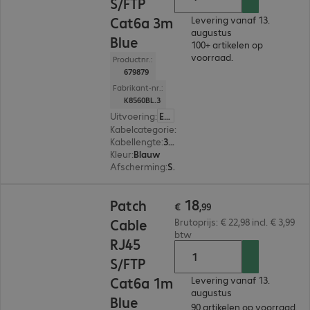
S/FTP
Cat6a 3m
Levering vanaf 13.
augustus
Blue
100+ artikelen op
voorraad.
Productnr.:
679879
Fabrikant-nr.:
K8560BL.3
Uitvoering
:
Europa
Kabelcategorie
:
Cat 6a
Kabellengte
:
3 m
Kleur
:
Blauw
Afscherming
:
S/FTP (PIMF)
€ 18,99
18
Patch
€
,
99
Cable
Brutoprijs: € 22,98 incl. € 3,99
btw
RJ45
S/FTP
Cat6a 1m
Levering vanaf 13.
augustus
Blue
90 artikelen op voorraad.