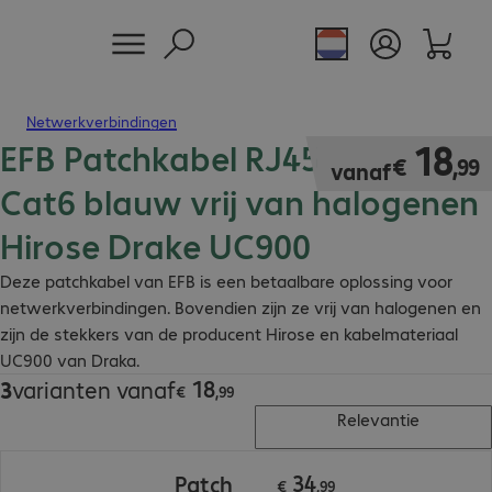
Netwerkverbindingen
EFB Patchkabel RJ45 S/FTP
€ 18,99
18
€
,
99
vanaf
Cat6 blauw vrij van halogenen
Hirose Drake UC900
Deze patchkabel van EFB is een betaalbare oplossing voor
netwerkverbindingen. Bovendien zijn ze vrij van halogenen en
zijn de stekkers van de producent Hirose en kabelmateriaal
UC900 van Draka.
18
3
varianten vanaf
€ 18,99
€
,
99
Relevantie
€ 34,99
34
Patch
€
,
99