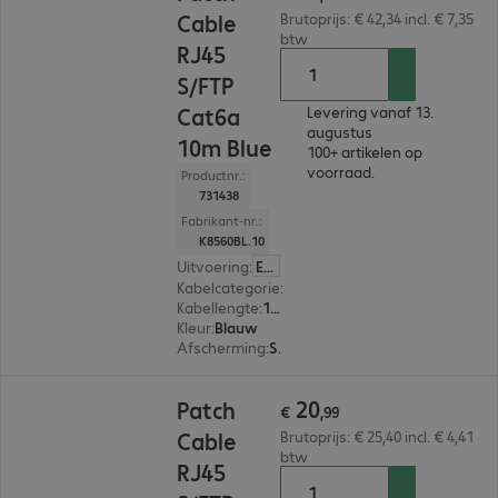
Cable
Brutoprijs: € 42,34 incl. € 7,35
btw
RJ45
S/FTP
Cat6a
Levering vanaf 13.
augustus
10m Blue
100+ artikelen op
voorraad.
Productnr.:
731438
Fabrikant-nr.:
K8560BL.10
Uitvoering
:
Europa
Kabelcategorie
:
Cat 6a
Kabellengte
:
10 m
Kleur
:
Blauw
Afscherming
:
S/FTP (PIMF)
€ 20,99
20
Patch
€
,
99
Cable
Brutoprijs: € 25,40 incl. € 4,41
btw
RJ45