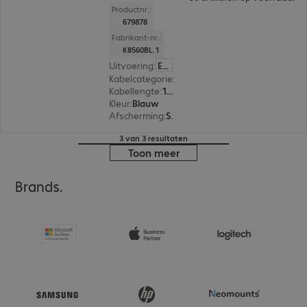
Productnr.:
679878
Fabrikant-nr.:
K8560BL.1
Uitvoering
:
Europa
Kabelcategorie
:
Cat 6a
Kabellengte
:
1 m
Kleur
:
Blauw
Afscherming
:
S/FTP (PIMF)
3 van 3 resultaten
Toon meer
Brands.