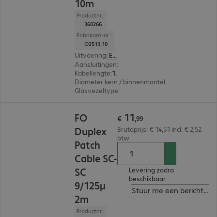
10m
Productnr.:
360266
Fabrikant-nr.:
O2513.10
Uitvoering
:
Europa
Aansluitingen
:
SC | SC
Kabellengte
:
10 m
Diameter kern / binnenmantel
:
9/125 µm (singl
Glasvezeltype
:
OS2
€ 11,99
11
FO
€
,
99
Duplex
Brutoprijs: € 14,51 incl. € 2,52
btw
Patch
Cable SC-
SC
Levering zodra
beschikbaar
9/125µ
Stuur me een bericht ind
2m
Productnr.: