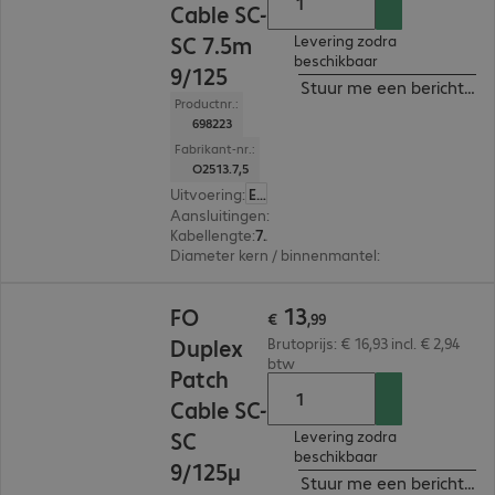
Cable SC-
SC 7.5m
Levering zodra
beschikbaar
9/125
Stuur me een bericht ind
Productnr.:
698223
Fabrikant-nr.:
O2513.7,5
Uitvoering
:
Europa
Aansluitingen
:
SC | SC
Kabellengte
:
7,5 m
Diameter kern / binnenmantel
:
9/125 µm (singl
€ 13,99
13
FO
€
,
99
Duplex
Brutoprijs: € 16,93 incl. € 2,94
btw
Patch
Cable SC-
SC
Levering zodra
beschikbaar
9/125µ
Stuur me een bericht ind