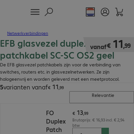
Netwerkverbindingen
EFB glasvezel duplex
€ 11,99
11
€
,
99
vanaf
patchkabel SC-SC OS2 geel
De EFB glasvezel patchkabels zijn voor de verbinding van
switches, routers etc. in glasvezelnetwerken. Ze zijn
halogeenvrij en worden geleverd met een meetprotocol.
11
5
varianten vanaf
€ 11,99
€
,
99
Relevantie
€ 13,99
13
FO
€
,
99
Duplex
Brutoprijs: € 16,93 incl. € 2,94
btw
Patch