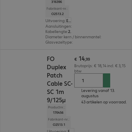
316396
Fabrikant-nr.:
O2513.2
Uitvoering
:
Europa
Aansluitingen
:
SC | SC
Kabellengte
:
2 m
Diameter kern / binnenmantel
:
9/125 µm (singl
Glasvezeltype
:
OS2
€ 14,99
14
FO
€
,
99
Duplex
Brutoprijs: € 18,14 incl. € 3,15
btw
Patch
Cable SC-
SC 1m
Levering vanaf 13.
augustus
9/125µ
43 artikelen op voorraad.
Productnr.:
170456
Fabrikant-nr.:
O2513.1
Uitvoering
:
Europa