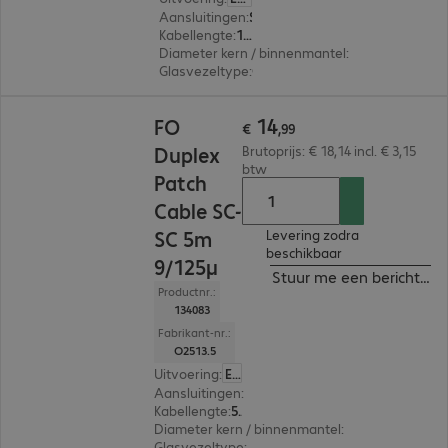
Aansluitingen
:
SC | SC
Kabellengte
:
1 m
Diameter kern / binnenmantel
:
9/125 µm (sing
Glasvezeltype
:
OS2
€ 14,99
14
FO
€
,
99
Duplex
Brutoprijs: € 18,14 incl. € 3,15
btw
Patch
Cable SC-
SC 5m
Levering zodra
beschikbaar
9/125µ
Stuur me een bericht ind
Productnr.:
134083
Fabrikant-nr.:
O2513.5
Uitvoering
:
Europa
Aansluitingen
:
SC | SC
Kabellengte
:
5 m
Diameter kern / binnenmantel
:
9/125 µm (singl
Glasvezeltype
:
OS2