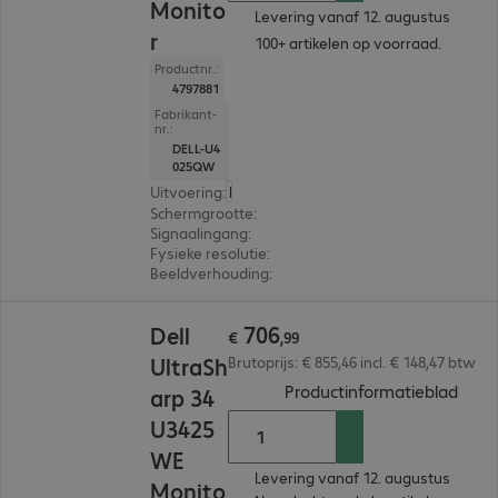
Monito
Levering vanaf 12. augustus
r
100+ artikelen op voorraad.
Productnr.:
4797881
Fabrikant-
nr.:
DELL-U4
025QW
Uitvoering
:
Europa
Schermgrootte
:
100.8 cm (39.7")
Signaalingang
:
1 x USB-C, 1 x DisplayPort (digitaal),
Fysieke resolutie
:
5.120 x 2.160
Beeldverhouding
:
21:9
€ 706,99
706
Dell
€
,
99
UltraSh
Brutoprijs: € 855,46 incl. € 148,47 btw
(
PDF,
Productinformatieblad
arp 34
U3425
WE
Levering vanaf 12. augustus
Monito