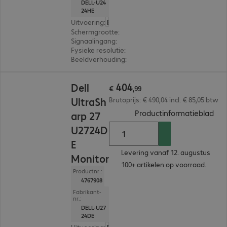
DELL-U24
24HE
Uitvoering
:
Europa
Schermgrootte
:
60,5 cm (23,8")
Signaalingang
:
1 x USB-C, 1 x DisplayPort (digitaal)
Fysieke resolutie
:
1.920 x 1.080 FHD
Beeldverhouding
:
16:9
€ 404,99
404
Dell
€
,
99
UltraSh
Brutoprijs: € 490,04 incl. € 85,05 btw
(
PDF
Productinformatieblad
arp 27
U2724D
E
Levering vanaf 12. augustus
Monitor
100+ artikelen op voorraad.
Productnr.:
4767908
Fabrikant-
nr.:
DELL-U27
24DE