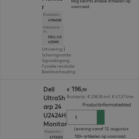
Nog slechts enkele artikelen op
r
voorraad.
Productnr.:
4794038
Fabrikant-
nr.:
DELL-U3
425WE
Uitvoering
:
Europa
Schermgrootte
:
86,7 cm (34,1")
Signaalingang
:
1 x Thunderbolt, 1 x USB-C, 1 x Displ
Fysieke resolutie
:
3.440 x 1.440 UWQHD
Beeldverhouding
:
21:9
€ 196,99
196
Dell
€
,
99
UltraSh
Brutoprijs: € 238,36 incl. € 41,37 btw
(
PDF
Productinformatieblad
arp 24
U2424H
Monitor
Levering vanaf 12. augustus
Productnr.:
100+ artikelen op voorraad.
4772323