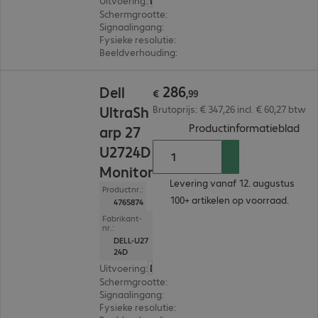
Uitvoering
:
Europa
Schermgrootte
:
68,6 cm (27,0")
Signaalingang
:
1 x DisplayPort (digitaal), 1 x Thund
Fysieke resolutie
:
2.560 x 1.440 WQHD
Beeldverhouding
:
16:9
€ 286,99
286
Dell
€
,
99
UltraSh
Brutoprijs: € 347,26 incl. € 60,27 btw
(
PDF
Productinformatieblad
arp 27
U2724D
Monitor
Levering vanaf 12. augustus
Productnr.:
100+ artikelen op voorraad.
4765874
Fabrikant-
nr.:
DELL-U27
24D
Uitvoering
:
Europa
Schermgrootte
:
68,6 cm (27,0")
Signaalingang
:
1 x DisplayPort (digitaal), 1 x HDMI 
Fysieke resolutie
:
2.560 x 1.440 WQHD