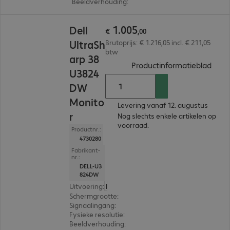
Beeldverhouding
:
16:9
€ 1.005,00
1
.
005
Dell
€
,
00
UltraSh
Brutoprijs: € 1.216,05 incl. € 211,05
btw
arp 38
(
PDF,
Productinformatieblad
U3824
DW
Monito
Levering vanaf 12. augustus
r
Nog slechts enkele artikelen op
voorraad.
Productnr.:
4730280
Fabrikant-
nr.:
DELL-U3
824DW
Uitvoering
:
Europa
Schermgrootte
:
95,3 cm (37,5")
Signaalingang
:
2 x HDMI (digitaal), 1 x USB-C, 1 x Di
Fysieke resolutie
:
3.840 x 1.600
Beeldverhouding
:
21:9