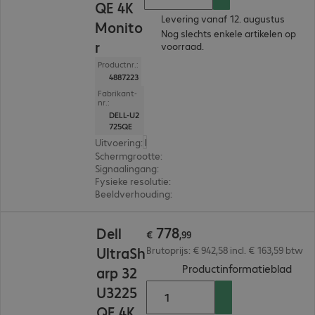
QE 4K
Levering vanaf 12. augustus
Monito
Nog slechts enkele artikelen op
r
voorraad.
Productnr.:
4887223
Fabrikant-
nr.:
DELL-U2
725QE
Uitvoering
:
Europa
Schermgrootte
:
68,6 cm (27,0")
Signaalingang
:
1 x USB-C, 1 x DisplayPort (digitaal),
Fysieke resolutie
:
3.840 x 2.160 4K UHD
Beeldverhouding
:
16:9
€ 778,99
778
Dell
€
,
99
UltraSh
Brutoprijs: € 942,58 incl. € 163,59 btw
(
PDF,
Productinformatieblad
arp 32
U3225
QE 4K