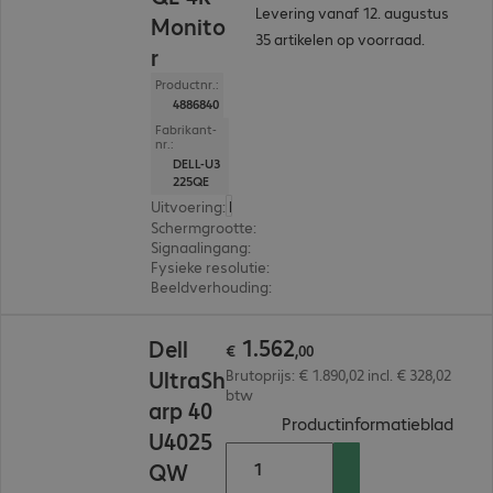
Levering vanaf 12. augustus
Monito
35 artikelen op voorraad.
r
Productnr.:
4886840
Fabrikant-
nr.:
DELL-U3
225QE
Uitvoering
:
Europa
Schermgrootte
:
80,0 cm (31,5")
Signaalingang
:
1 x USB-C, 1 x DisplayPort (digitaal)
Fysieke resolutie
:
3.840 x 2.160 4K UHD
Beeldverhouding
:
16:9
€ 1.562,00
1
.
562
Dell
€
,
00
UltraSh
Brutoprijs: € 1.890,02 incl. € 328,02
btw
arp 40
(
PDF,
Productinformatieblad
U4025
QW