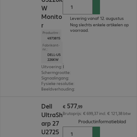
W
Monito
Levering vanaf 12. augustus
r
Nog slechts enkele artikelen op
voorraad.
Productnr.:
4973815
Fabrikant-
nr.:
DELL-U5
226KW
Uitvoering
:
Duitsland
Schermgrootte
:
130,8 cm (51,5")
Signaalingang
:
2 x HDMI (digitaal), 2 x DisplayPort (
Fysieke resolutie
:
6.144 x 2.560
Beeldverhouding
:
21:9
€ 577,99
577
Dell
€
,
99
UltraSh
Brutoprijs: € 699,37 incl. € 121,38 btw
(
PDF,
Productinformatieblad
arp 27
U2725