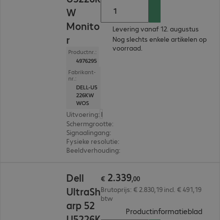
W
Monito
Levering vanaf 12. augustus
r
Nog slechts enkele artikelen op
voorraad.
Productnr.:
4976295
Fabrikant-
nr.:
DELL-U5
226KW
WOS
Uitvoering
:
Duitsland
Schermgrootte
:
130,8 cm (51,5")
Signaalingang
:
2 x HDMI (digitaal), 2 x DisplayPort (
Fysieke resolutie
:
6.144 x 2.560
Beeldverhouding
:
21:9
€ 2.339,00
2
.
339
Dell
€
,
00
UltraSh
Brutoprijs: € 2.830,19 incl. € 491,19
btw
arp 52
(
PDF,
Productinformatieblad
U5226K