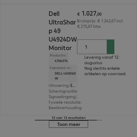
€ 1.027,00
1
.
027
Dell
€
,
00
UltraShar
Brutoprijs: € 1.242,67 incl.
€ 215,67 btw
p 49
U4924DW
Monitor
Productnr.:
Levering vanaf 12.
4704374
augustus
Nog slechts enkele
Fabrikant-nr.:
artikelen op voorraad.
DELL-U4924D
W
Uitvoering
:
Europa
Schermgrootte
:
124,5 cm (49,0")
Signaalingang
:
2 x HDMI (digitaal), 1 x USB-C, 1 x DisplayPort (digitaal)
Fysieke resolutie
:
5.120 x 1.440 Dual QHD
Beeldverhouding
:
32:9
12 van 13 resultaten
Toon meer