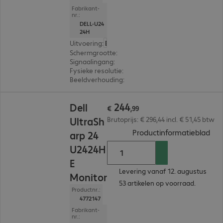
Fabrikant-
nr.:
DELL-U24
24H
Uitvoering
:
Europa
Schermgrootte
:
60,5 cm (23,8")
Signaalingang
:
1 x USB-C, 1 x DisplayPort (digitaal)
Fysieke resolutie
:
1.920 x 1.080 FHD
Beeldverhouding
:
16:9
€ 244,99
244
Dell
€
,
99
UltraSh
Brutoprijs: € 296,44 incl. € 51,45 btw
(
PDF
Productinformatieblad
arp 24
U2424H
E
Levering vanaf 12. augustus
Monitor
53 artikelen op voorraad.
Productnr.:
4772147
Fabrikant-
nr.: