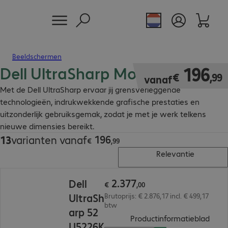
Beeldschermen
Dell UltraSharp Monitor
€ 196,99
196
€
,
99
vanaf
Met de Dell UltraSharp ervaar jij grensverleggende
technologieën, indrukwekkende grafische prestaties en
uitzonderlijk gebruiksgemak, zodat je met je werk telkens
nieuwe dimensies bereikt.
196
13
varianten vanaf
€ 196,99
€
,
99
Relevantie
€ 2.377,00
2
.
377
Dell
€
,
00
UltraSh
Brutoprijs: € 2.876,17 incl. € 499,17
btw
arp 52
(
PDF,
Productinformatieblad
U5226K