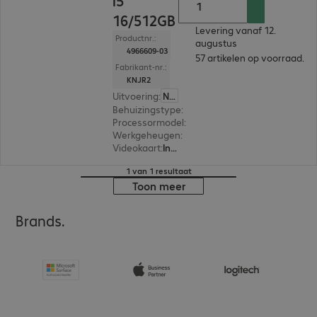
i5
16/512GB
Levering vanaf 12.
Productnr.:
augustus
4966609-03
57 artikelen op voorraad.
Fabrikant-nr.:
KNJR2
Uitvoering
:
Nederland
Behuizingstype
:
Small form factor
Processormodel
:
Intel Core i5-14400, 2,5 GHz
Werkgeheugen
:
16 GB
Videokaart
:
Intel UHD Graphics 730
1 van 1 resultaat
Toon meer
Brands.