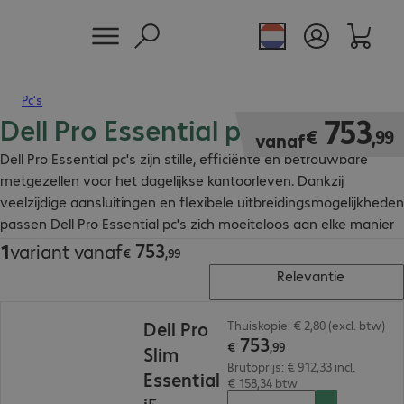
Pc's
Dell Pro Essential pc's
€ 753,99
753
€
,
99
vanaf
Dell Pro Essential pc's zijn stille, efficiënte en betrouwbare
metgezellen voor het dagelijkse kantoorleven. Dankzij
veelzijdige aansluitingen en flexibele uitbreidingsmogelijkheden
passen Dell Pro Essential pc's zich moeiteloos aan elke manier
van werken aan.
753
1
variant vanaf
€ 753,99
€
,
99
Relevantie
€ 753,99
Dell Pro
Thuiskopie: € 2,80 (excl. btw)
753
€
,
99
Slim
Brutoprijs: € 912,33 incl.
Essential
€ 158,34 btw