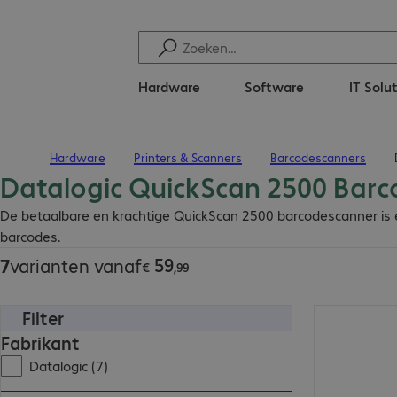
Hardware
Software
IT Solu
Hardware
Printers & Scanners
Barcodescanners
Terug naar startpagina
Datalogic QuickScan 2500 Barc
€ 59,99
De betaalbare en krachtige QuickScan 2500 barcodescanner is 
barcodes.
59
7
varianten vanaf
€
,
99
Filter
€ 168,99
Fabrikant
Datalogic (7)