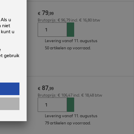
79
canner
€
,
99
Brutoprijs: € 96,79 incl. € 16,80 btw
Levering vanaf 11. augustus
50 artikelen op voorraad.
87
marc Kit
€
,
99
Brutoprijs: € 106,47 incl. € 18,48 btw
Levering vanaf 11. augustus
79 artikelen op voorraad.