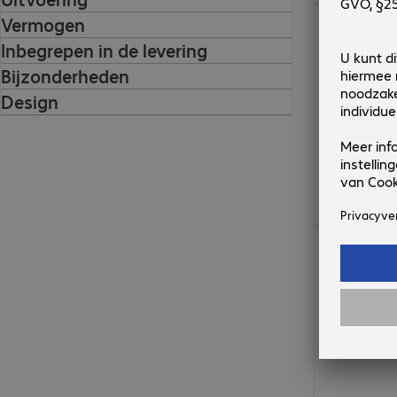
€ 79,99
Vermogen
Inbegrepen in de levering
Bijzonderheden
Design
€ 87,99