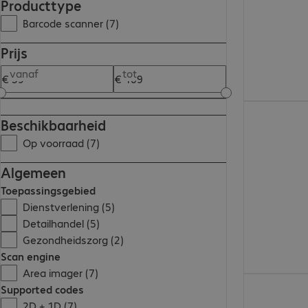
Producttype
Barcode scanner (7)
Prijs
vanaf
tot
€ 59,99
Beschikbaarheid
Op voorraad (7)
Algemeen
Toepassingsgebied
Dienstverlening (5)
Detailhandel (5)
Gezondheidszorg (2)
Scan engine
Area imager (7)
€ 71,99
Supported codes
2D + 1D (7)