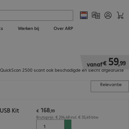
ts
Werken bij
Over ARP
€ 59,99
59
€
,
99
vanaf
e QuickScan 2500 scant ook beschadigde en slecht afgedrukte
Relevantie
168
USB Kit
€
,
99
Brutoprijs: € 204,48 incl. € 35,49 btw