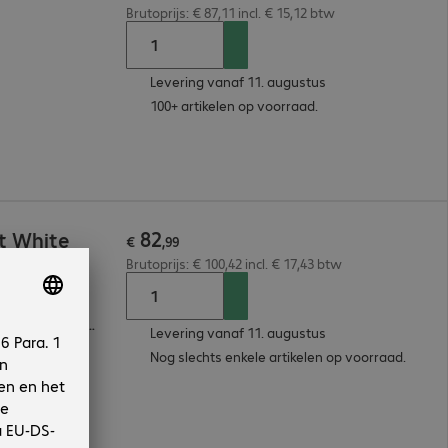
Brutoprijs: € 87,11 incl. € 15,12 btw
Levering vanaf 11. augustus
100+ artikelen op voorraad.
82
t White
€
,
99
Brutoprijs: € 100,42 incl. € 17,43 btw
Gezondheidszorg, Detailhandel, Dienstverlening
Levering vanaf 11. augustus
Nog slechts enkele artikelen op voorraad.