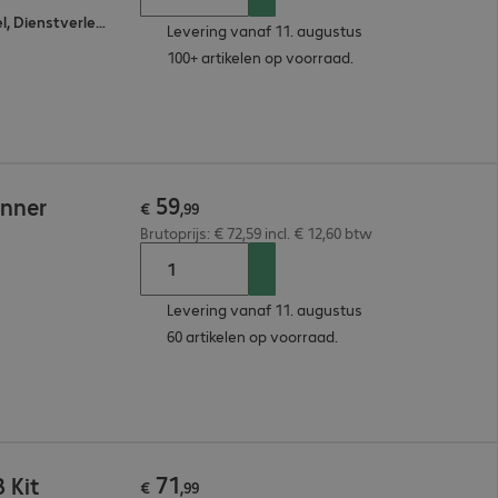
Gezondheidszorg, Detailhandel, Dienstverlening
Levering vanaf 11. augustus
100+ artikelen op voorraad.
59
anner
€
,
99
Brutoprijs: € 72,59 incl. € 12,60 btw
Levering vanaf 11. augustus
60 artikelen op voorraad.
71
 Kit
€
,
99