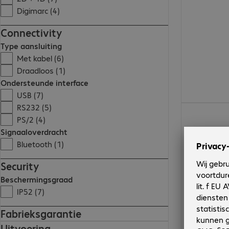
Digimarc (4)
Connectivity
Type aansluiting
Met kabel (6)
Draadloos (1)
Ondersteunde interface
USB (7)
RS232 (5)
€ 82,99
PS/2 (4)
Signaaloverdracht
Bluetooth (1)
Security
Beschermingsgraad
IP52 (7)
Fabrieksgarantie
Uitvoering