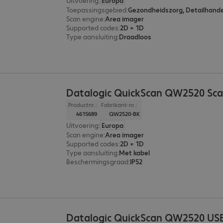
Uitvoering
:
Europa
Toepassingsgebied
:
Scan engine
:
Area imager
Supported codes
:
2D + 1D
Type aansluiting
:
Draadloos
Datalogic QuickScan QW2520 Sc
Productnr.:
Fabrikant-nr.:
4615689
QW2520-BK
Uitvoering
:
Europa
Scan engine
:
Area imager
Supported codes
:
2D + 1D
Type aansluiting
:
Met kabel
Beschermingsgraad
:
IP52
Datalogic QuickScan QW2520 USB