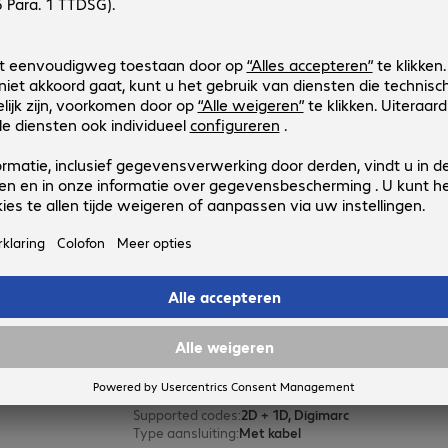
Datalogic QS QD2590 Digimarc S
Productnr.:
Fabrikant-nr.:
4564160
QD2590-BK
Uitvoering
:
Europa
Toepassingsgebied
:
Detailhandel, Dienstverlening
Scan engine
:
Area imager
Supported codes
:
2D + 1D, Digimarc
Type aansluiting
:
Met kabel
Datalogic QuickScan QD2590 Digi
Productnr.:
Fabrikant-nr.:
4564155
QD2590-BKK1
Uitvoering
:
Europa
Toepassingsgebied
:
Detailhandel, Dienstverlening
Scan engine
:
Area imager
Supported codes
:
2D + 1D, Digimarc
Type aansluiting
:
Met kabel