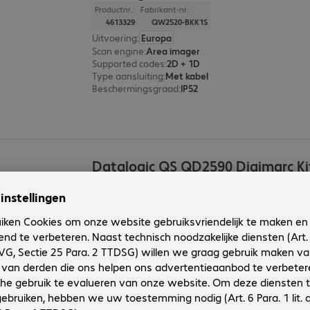
Productnr.:
Fabrikant-nr.:
4613329
QW2520-BKK1S
Uitvoering
:
Europa
Scan engine
:
Area imager
Supported codes
:
2D + 1D
Type aansluiting
:
Met kabel
Beschermingsgraad
:
IP52
Datalogic QS QD2590 Digimarc Ki
Productnr.:
Fabrikant-nr.:
4564639
QD2590-WHK1
Uitvoering
:
Europa
Toepassingsgebied
:
Scan engine
:
Area imager
Supported codes
:
2D + 1D, Digimarc
Type aansluiting
:
Met kabel