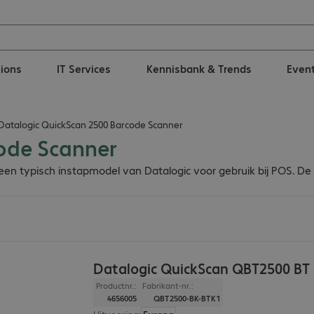
tions
IT Services
Kennisbank & Trends
Even
Datalogic QuickScan 2500 Barcode Scanner
ode Scanner
een typisch instapmodel van Datalogic voor gebruik bij POS. D
Datalogic QuickScan QBT2500 BT 
Productnr.:
Fabrikant-nr.:
4656005
QBT2500-BK-BTK1