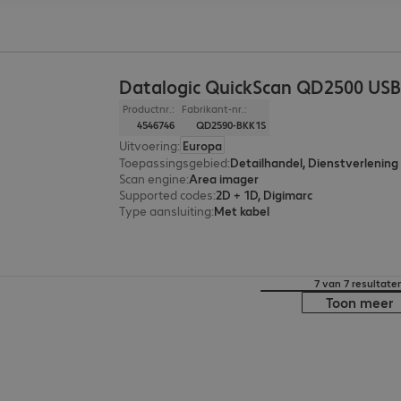
Datalogic QuickScan QD2500 USB
Productnr.:
Fabrikant-nr.:
4546746
QD2590-BKK1S
Uitvoering
:
Europa
Toepassingsgebied
:
Detailhandel, Dienstverlening
Scan engine
:
Area imager
Supported codes
:
2D + 1D, Digimarc
Type aansluiting
:
Met kabel
7 van 7 resultate
Toon meer