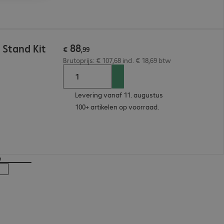
88
 Stand Kit
€
,
99
Brutoprijs: € 107,68 incl. € 18,69 btw
Levering vanaf 11. augustus
100+ artikelen op voorraad.
n