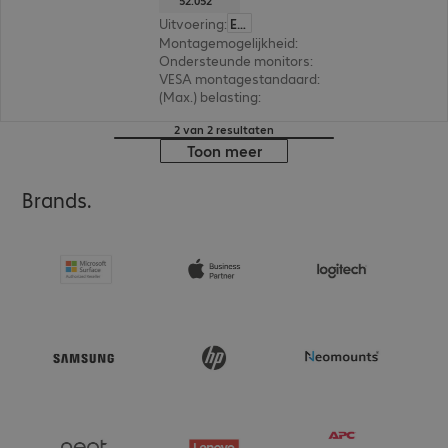
52.052
Uitvoering
:
Europa
Montagemogelijkheid
:
Beeldscherm, Wand
Ondersteunde monitors
:
1
VESA montagestandaard
:
75 x 75 mm, 100 x 1
(Max.) belasting
:
15,0 kg
2 van 2 resultaten
Toon meer
Brands.