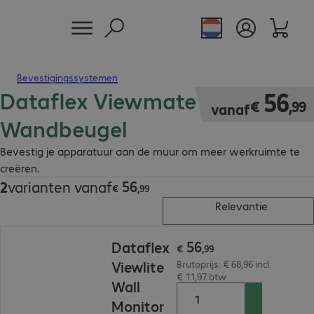
Bevestigingssystemen
Dataflex Viewmate
€ 56,99
56
€
,
99
vanaf
Wandbeugel
Bevestig je apparatuur aan de muur om meer werkruimte te
creëren.
56
2
varianten vanaf
€ 56,99
€
,
99
Relevantie
€ 56,99
56
Dataflex
€
,
99
Viewlite
Brutoprijs: € 68,96 incl.
€ 11,97 btw
Wall
Monitor