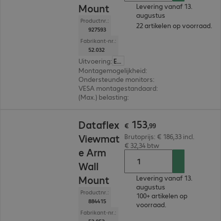
Mount
Levering vanaf 13.
augustus
Productnr.:
22 artikelen op voorraad.
927593
Fabrikant-nr.:
52.032
Uitvoering
:
Europa
Montagemogelijkheid
:
Wand
Ondersteunde monitors
:
1
VESA montagestandaard
:
75 x 75 mm, 100 x 1
(Max.) belasting
:
15,0 kg
€ 153,99
153
Dataflex
€
,
99
Viewmat
Brutoprijs: € 186,33 incl.
€ 32,34 btw
e Arm
Wall
Mount
Levering vanaf 13.
augustus
Productnr.:
100+ artikelen op
884415
voorraad.
Fabrikant-nr.: