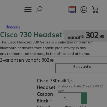
Headsets
Cisco 730 Headset
€ 302,99
302
€
,
99
vanaf
The Cisco Headset 730 Series is a selection of premium
Bluetooth headsets that enable productivity in any
environment - on the road, in the office and at home.
302
3
varianten vanaf
€ 302,99
€
,
99
Relevantie
€ 381,99
381
Cisco 730
€
,
99
Headset
Brutoprijs: € 462,21 incl. € 80,22
btw
Carbon
Black +
Levering zodra