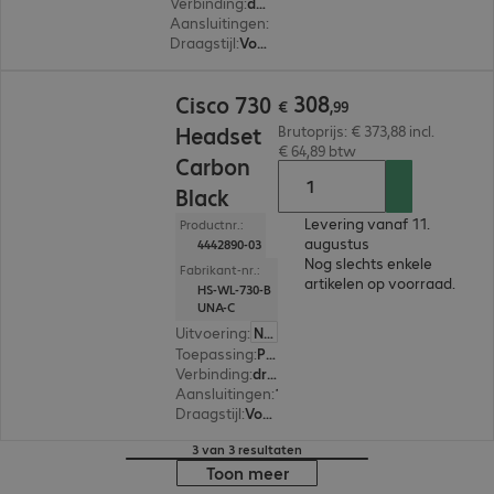
Verbinding
:
draadloos
Aansluitingen
:
1 x USB-A
Draagstijl
:
Voor beide oren
€ 308,99
308
Cisco 730
€
,
99
Headset
Brutoprijs: € 373,88 incl.
€ 64,89 btw
Carbon
Black
Levering vanaf 11.
Productnr.:
augustus
4442890-03
Nog slechts enkele
Fabrikant-nr.:
artikelen op voorraad.
HS-WL-730-B
UNA-C
Uitvoering
:
Nederland
Toepassing
:
PC, Bureautelefoon, Notebook
Verbinding
:
draadloos
Aansluitingen
:
1 x USB-A
Draagstijl
:
Voor beide oren
3 van 3 resultaten
Toon meer