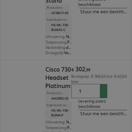
Stand
beschikbaar
Productnr.:
Stuur me een bericht ind
4518611-03
Fabrikant-nr.:
HS-WL-730-
BUNAS-C
Uitvoering
:
Nederland
Toepassing
:
PC, Bureautelefoon, Notebook
Verbinding
:
draadloos
Draagstijl
:
Voor beide oren
€ 302,99
302
Cisco 730
€
,
99
Headset
Brutoprijs: € 366,62 incl. € 63,63
btw
Platinum
Productnr.:
4442892-03
Levering zodra
Fabrikant-nr.:
beschikbaar
HS-WL-730-
Stuur me een bericht ind
BUNA-P
Uitvoering
:
Nederland
Toepassing
:
PC, Bureautelefoon, Notebook