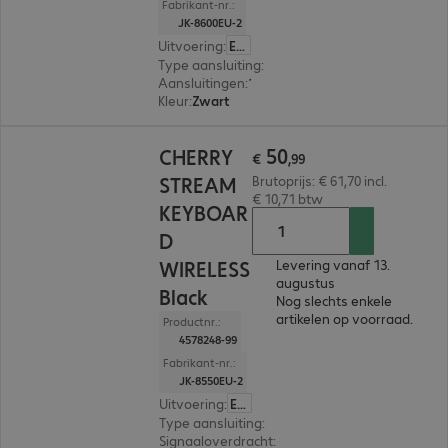
Fabrikant-nr.:
JK-8600EU-2
Uitvoering
:
Europa (Engels)
Type aansluiting
:
Met kabel
Aansluitingen
:
1 x USB-A
Kleur
:
Zwart
€ 50,99
50
CHERRY
€
,
99
STREAM
Brutoprijs: € 61,70 incl.
€ 10,71 btw
KEYBOAR
D
WIRELESS
Levering vanaf 13.
augustus
Black
Nog slechts enkele
artikelen op voorraad.
Productnr.:
4578248-99
Fabrikant-nr.:
JK-8550EU-2
Uitvoering
:
Europa (Engels)
Type aansluiting
:
Draadloos
Signaaloverdracht
:
2,4 GHz, Via USB-ontvanger