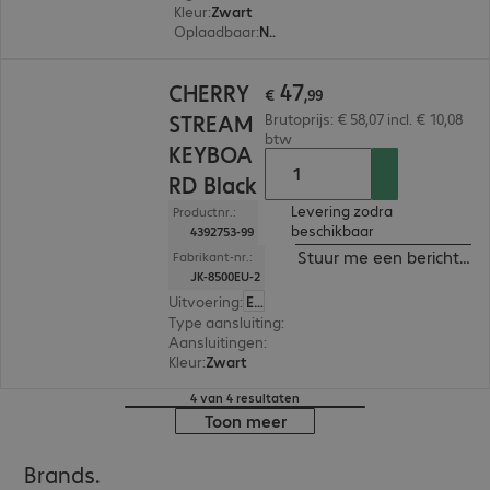
Kleur
:
Zwart
Oplaadbaar
:
Nee
€ 47,99
47
CHERRY
€
,
99
STREAM
Brutoprijs: € 58,07 incl. € 10,08
btw
KEYBOA
RD Black
Levering zodra
Productnr.:
beschikbaar
4392753-99
Stuur me een bericht ind
Fabrikant-nr.:
JK-8500EU-2
Uitvoering
:
Europa (Engels)
Type aansluiting
:
Met kabel
Aansluitingen
:
1 x USB-A
Kleur
:
Zwart
4 van 4 resultaten
Toon meer
Brands.