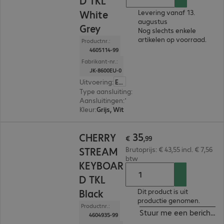
D TKL
White
Levering vanaf 13.
augustus
Grey
Nog slechts enkele
artikelen op voorraad.
Productnr.:
4605114-99
Fabrikant-nr.:
JK-8600EU-0
Uitvoering
:
Europa (Engels)
Type aansluiting
:
Met kabel
Aansluitingen
:
1 x USB-A
Kleur
:
Grijs, Wit
€ 35,99
35
CHERRY
€
,
99
STREAM
Brutoprijs: € 43,55 incl. € 7,56
btw
KEYBOAR
D TKL
Black
Dit product is uit
productie genomen.
Productnr.:
Stuur me een bericht in
4604935-99