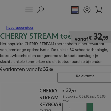
Invoerapparatuur
CHERRY STREAM toetsenbord
€ 32,99
32
€
,
99
vanaf
Het populaire CHERRY STREAM toetsenbord is het resultaat
van jarenlange optimalisatie. De unieke SX-schaartechnologie,
betrouwbaarheid en aangename stille toetsaanslag zijn
slechts enkele kenmerken die dit toetsenbord zo bijzonder
maken.
32
4
varianten vanaf
€ 32,99
€
,
99
Relevantie
€ 32,99
32
CHERRY
€
,
99
STREAM
Brutoprijs: € 39,92 incl. € 6,93
btw
KEYBOAR