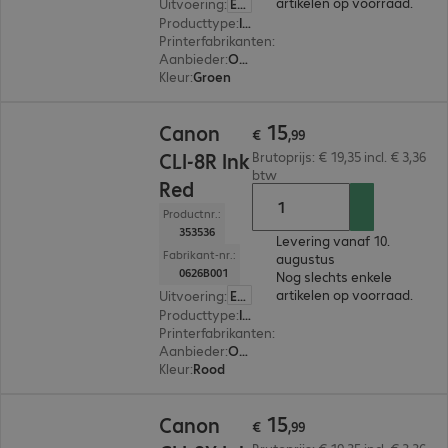
artikelen op voorraad.
Uitvoering
:
Europa
Producttype
:
Ink
Printerfabrikanten
:
Canon
Aanbieder
:
Origineel
Kleur
:
Groen
€ 15,99
15
Canon
€
,
99
CLI-8R Ink
Brutoprijs: € 19,35 incl. € 3,36
btw
Red
Productnr.:
353536
Levering vanaf 10.
Fabrikant-nr.:
augustus
0626B001
Nog slechts enkele
artikelen op voorraad.
Uitvoering
:
Europa
Producttype
:
Ink
Printerfabrikanten
:
Canon
Aanbieder
:
Origineel
Kleur
:
Rood
€ 15,99
15
Canon
€
,
99