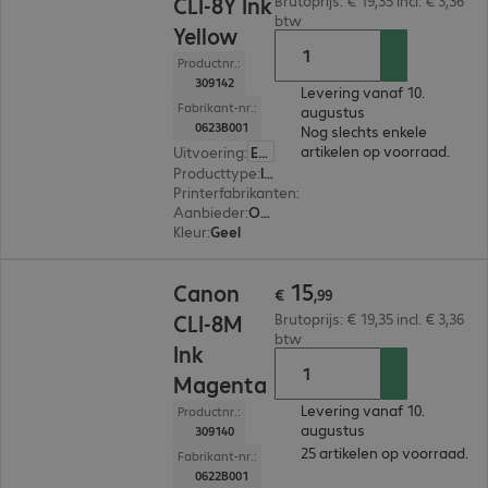
CLI-8Y Ink
Brutoprijs: € 19,35 incl. € 3,36
btw
Yellow
Productnr.:
309142
Levering vanaf 10.
Fabrikant-nr.:
augustus
0623B001
Nog slechts enkele
artikelen op voorraad.
Uitvoering
:
Europa
Producttype
:
Ink
Printerfabrikanten
:
Canon
Aanbieder
:
Origineel
Kleur
:
Geel
€ 15,99
15
Canon
€
,
99
CLI-8M
Brutoprijs: € 19,35 incl. € 3,36
btw
Ink
Magenta
Levering vanaf 10.
Productnr.:
augustus
309140
25 artikelen op voorraad.
Fabrikant-nr.:
0622B001