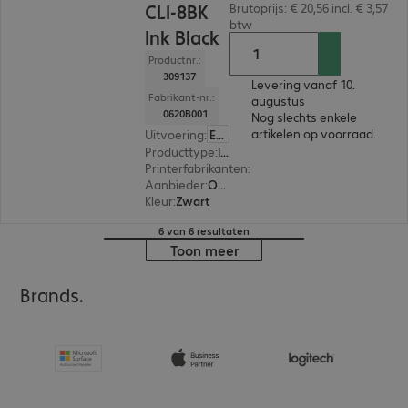
CLI-8BK
Brutoprijs: € 20,56 incl. € 3,57
btw
Ink Black
Productnr.:
309137
Levering vanaf 10.
Fabrikant-nr.:
augustus
0620B001
Nog slechts enkele
artikelen op voorraad.
Uitvoering
:
Europa
Producttype
:
Ink
Printerfabrikanten
:
Canon
Aanbieder
:
Origineel
Kleur
:
Zwart
6 van 6 resultaten
Toon meer
Brands.