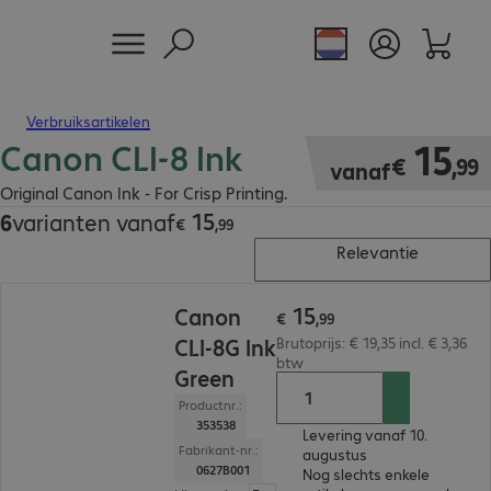
Verbruiksartikelen
Canon CLI-8 Ink
€ 15,99
15
€
,
99
vanaf
Original Canon Ink - For Crisp Printing.
15
6
varianten vanaf
€ 15,99
€
,
99
Relevantie
€ 15,99
15
Canon
€
,
99
CLI-8G Ink
Brutoprijs: € 19,35 incl. € 3,36
btw
Green
Productnr.:
353538
Levering vanaf 10.
Fabrikant-nr.:
augustus
0627B001
Nog slechts enkele