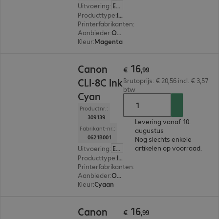
Uitvoering
:
Europa
Producttype
:
Ink
Printerfabrikanten
:
Canon
Aanbieder
:
Origineel
Kleur
:
Magenta
€ 16,99
16
Canon
€
,
99
CLI-8C Ink
Brutoprijs: € 20,56 incl. € 3,57
btw
Cyan
Productnr.:
309139
Levering vanaf 10.
Fabrikant-nr.:
augustus
0621B001
Nog slechts enkele
artikelen op voorraad.
Uitvoering
:
Europa
Producttype
:
Ink
Printerfabrikanten
:
Canon
Aanbieder
:
Origineel
Kleur
:
Cyaan
€ 16,99
16
Canon
€
,
99