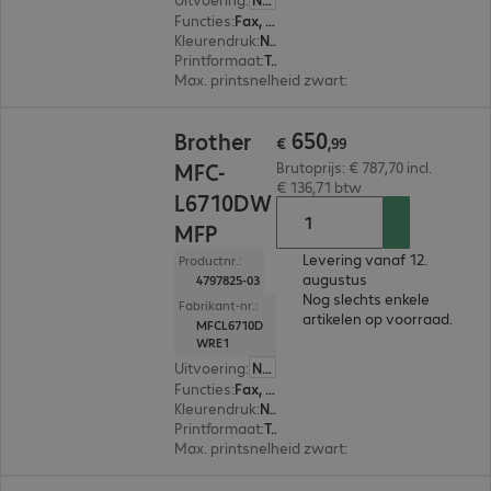
Functies
:
Fax, Copy, Print, Scan
Kleurendruk
:
Nee
Printformaat
:
Tot max. A4
Max. printsnelheid zwart
:
34,0 pag./minuut
€ 650,99
650
Brother
€
,
99
MFC-
Brutoprijs: € 787,70 incl.
€ 136,71 btw
L6710DW
MFP
Levering vanaf 12.
Productnr.:
augustus
4797825-03
Nog slechts enkele
Fabrikant-nr.:
artikelen op voorraad.
MFCL6710D
WRE1
Uitvoering
:
Nederland
Functies
:
Fax, Copy, Print, Scan
Kleurendruk
:
Nee
Printformaat
:
Tot max. A4
Max. printsnelheid zwart
:
50,0 pag./minuut
€ 297,99