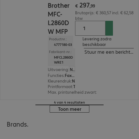
297
Brother
€
,
99
MFC-
Brutoprijs: € 360,57 incl. € 62,58
btw
L2860D
W MFP
Levering zodra
Productnr.:
beschikbaar
4777180-03
Stuur me een bericht ind
Fabrikant-nr.:
MFCL2860D
WRE1
Uitvoering
:
Nederland
Functies
:
Fax, Copy, Print, Scan
Kleurendruk
:
Nee
Printformaat
:
Tot max. A4
Max. printsnelheid zwart
:
34,0 pag./minuut
4 van 4 resultaten
Toon meer
Brands.