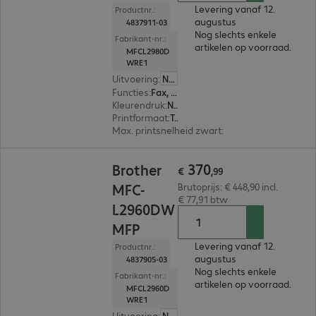
Levering vanaf 12.
Productnr.:
augustus
4837911-03
Nog slechts enkele
Fabrikant-nr.:
artikelen op voorraad.
MFCL2980D
WRE1
Uitvoering
:
Nederland
Functies
:
Fax, Copy, Print, Scan
Kleurendruk
:
Nee
Printformaat
:
Tot max. A4
Max. printsnelheid zwart
:
34,0 pag./minuut
€ 370,99
370
Brother
€
,
99
MFC-
Brutoprijs: € 448,90 incl.
€ 77,91 btw
L2960DW
MFP
Levering vanaf 12.
Productnr.:
augustus
4837905-03
Nog slechts enkele
Fabrikant-nr.:
artikelen op voorraad.
MFCL2960D
WRE1
Uitvoering
:
Nederland