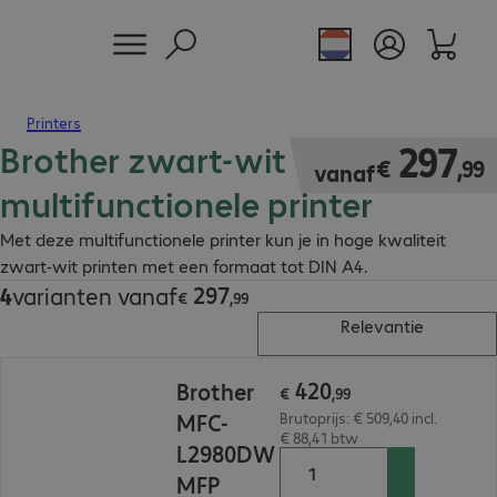
Printers
Brother zwart-wit
€ 297,99
297
€
,
99
vanaf
multifunctionele printer
Met deze multifunctionele printer kun je in hoge kwaliteit
zwart-wit printen met een formaat tot DIN A4.
297
4
varianten vanaf
€ 297,99
€
,
99
Relevantie
€ 420,99
420
Brother
€
,
99
MFC-
Brutoprijs: € 509,40 incl.
€ 88,41 btw
L2980DW
MFP