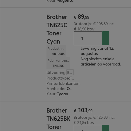
Kleur
:
Magenta
€ 89,99
89
Brother
€
,
99
TN625C
Brutoprijs: € 108,89 incl.
€ 18,90 btw
Toner
Cyan
Levering vanaf 12.
Productnr.:
augustus
6019084
Nog slechts enkele
Fabrikant-nr.:
artikelen op voorraad.
TN625C
Uitvoering
:
Europa
Producttype
:
Toner
Printerfabrikanten
:
Brother
Aanbieder
:
Origineel
Kleur
:
Cyaan
€ 103,99
103
Brother
€
,
99
TN625BK
Brutoprijs: € 125,83 incl.
€ 21,84 btw
Toner