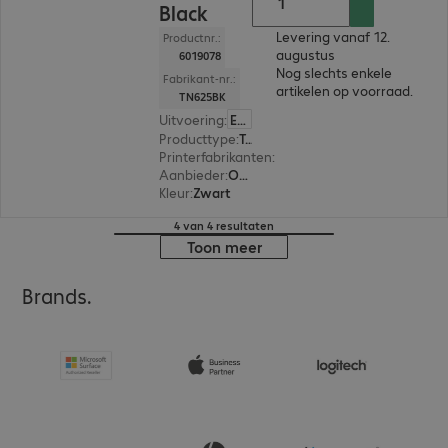
Black
Levering vanaf 12.
Productnr.:
augustus
6019078
Nog slechts enkele
Fabrikant-nr.:
artikelen op voorraad.
TN625BK
Uitvoering
:
Europa
Producttype
:
Toner
Printerfabrikanten
:
Brother
Aanbieder
:
Origineel
Kleur
:
Zwart
4 van 4 resultaten
Toon meer
Brands.