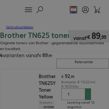
Verbruiksartikelen
Brother TN625 toner
€ 89,99
89
€
,
99
vanaf
Originele toners van Brother - gegarandeerde duurzaamheid
en kwaliteit.
89
4
varianten vanaf
€ 89,99
€
,
99
Relevantie
€ 92,99
92
Brother
€
,
99
TN625Y
Brutoprijs: € 112,52 incl.
€ 19,53 btw
Toner
Yellow
Levering vanaf 13.
Productnr.:
augustus
6019088