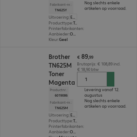
Nog slechts enkele
Fabrikant-nr.:
artikelen op voorraad.
TN625Y
Uitvoering
:
Europa
Producttype
:
Toner
Printerfabrikanten
:
Brother
Aanbieder
:
Origineel
Kleur
:
Geel
€ 89,99
89
Brother
€
,
99
TN625M
Brutoprijs: € 108,89 incl.
€ 18,90 btw
Toner
Magenta
Levering vanaf 12.
Productnr.:
augustus
6019086
Nog slechts enkele
Fabrikant-nr.:
artikelen op voorraad.
TN625M
Uitvoering
:
Europa
Producttype
:
Toner
Printerfabrikanten
:
Brother
Aanbieder
:
Origineel