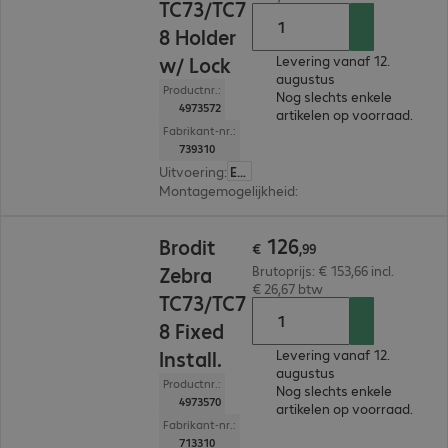
TC73/TC7
8 Holder
w/ Lock
Levering vanaf 12.
augustus
Productnr.:
Nog slechts enkele
4973572
artikelen op voorraad.
Fabrikant-nr.:
739310
Uitvoering
:
Europa
Montagemogelijkheid
:
Wand, Bevestigingssys
€ 126,99
126
Brodit
€
,
99
Zebra
Brutoprijs: € 153,66 incl.
€ 26,67 btw
TC73/TC7
8 Fixed
Install.
Levering vanaf 12.
augustus
Productnr.:
Nog slechts enkele
4973570
artikelen op voorraad.
Fabrikant-nr.:
713310