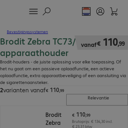
Bevestigingssystemen
Brodit Zebra TC73/TC78
€ 110,99
110
€
,
99
vanaf
apparaathouder
Brodit-houders - de juiste oplossing voor elke toepassing. Of
het nu gaat om een passieve oplaadfunctie, een actieve
oplaadfunctie, extra apparaatbeveiliging of een aansluiting via
de sigarettenaansteker.
110
2
varianten vanaf
€ 110,99
€
,
99
Relevantie
€ 110,99
110
Brodit
€
,
99
Zebra
Brutoprijs: € 134,30 incl.
€ 23,31 btw