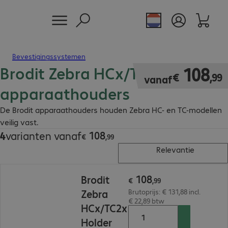
Bevestigingssystemen
Brodit Zebra HCx/TC2x
€ 108,99
108
€
,
99
vanaf
apparaathouders
De Brodit apparaathouders houden Zebra HC- en TC-modellen
veilig vast.
108
4
varianten vanaf
€ 108,99
€
,
99
Relevantie
€ 108,99
108
Brodit
€
,
99
Zebra
Brutoprijs: € 131,88 incl.
€ 22,89 btw
HCx/TC2x
Holder