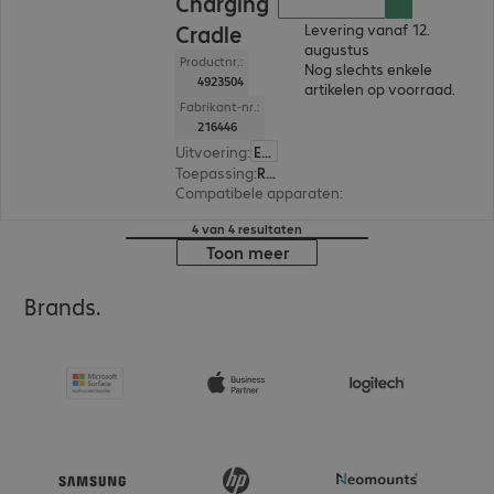
Charging
Cradle
Levering vanaf 12.
augustus
Productnr.:
Nog slechts enkele
4923504
artikelen op voorraad.
Fabrikant-nr.:
216446
Uitvoering
:
Europa
Toepassing
:
Registratieapparaat voor mobiele data
Compatibele apparaten
:
Zebra TC27, Zebra TC2
4 van 4 resultaten
Toon meer
Brands.