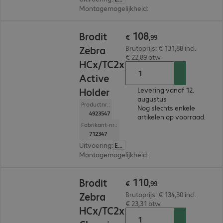
Montagemogelijkheid
:
Dashboard, Wand, Beve
€ 108,99
108
Brodit
€
,
99
Zebra
Brutoprijs: € 131,88 incl.
€ 22,89 btw
HCx/TC2x
Active
Holder
Levering vanaf 12.
augustus
Productnr.:
Nog slechts enkele
4923547
artikelen op voorraad.
Fabrikant-nr.:
712347
Uitvoering
:
Europa
Montagemogelijkheid
:
Dashboard, Wand, Beve
€ 110,99
110
Brodit
€
,
99
Zebra
Brutoprijs: € 134,30 incl.
€ 23,31 btw
HCx/TC2x