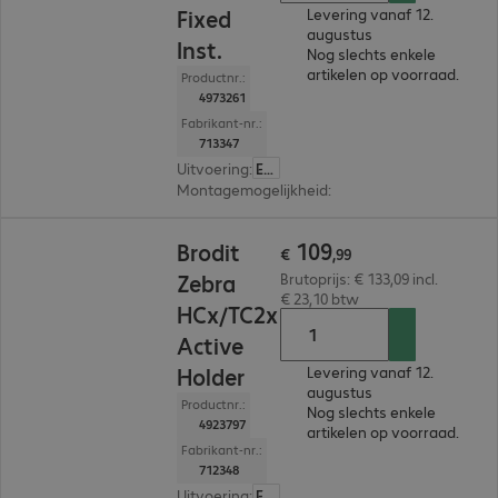
Fixed
Levering vanaf 12.
augustus
Inst.
Nog slechts enkele
artikelen op voorraad.
Productnr.:
4973261
Fabrikant-nr.:
713347
Uitvoering
:
Europa
Montagemogelijkheid
:
Dashboard, Wand, Beve
€ 109,99
109
Brodit
€
,
99
Zebra
Brutoprijs: € 133,09 incl.
€ 23,10 btw
HCx/TC2x
Active
Holder
Levering vanaf 12.
augustus
Productnr.:
Nog slechts enkele
4923797
artikelen op voorraad.
Fabrikant-nr.:
712348
Uitvoering
:
Europa