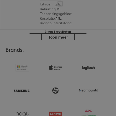
Uitvoering
:
Europa
Behuizing
:
Modulair camerasysteem
Toepassingsgebied
:
Toezicht binnenshuis
Resolutie
:
1.920 x 1.080
Brandpuntsafstand
:
2.8 mm
3 van 3 resultaten
Toon meer
Brands.