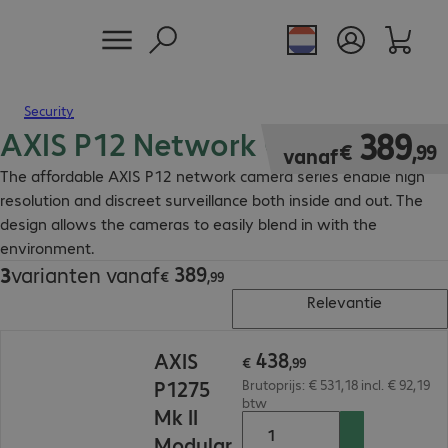
Security
AXIS P12 Network Camera
€ 389,99
389
€
,
99
vanaf
The affordable AXIS P12 network camera series enable high
resolution and discreet surveillance both inside and out. The
design allows the cameras to easily blend in with the
environment.
389
3
varianten vanaf
€ 389,99
€
,
99
Relevantie
€ 438,99
438
AXIS
€
,
99
P1275
Brutoprijs: € 531,18 incl. € 92,19
btw
Mk II
Modular