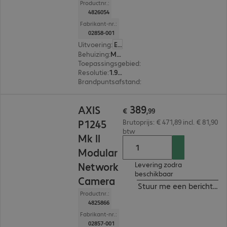
Productnr.:
4826054
Fabrikant-nr.:
02858-001
Uitvoering
:
Europa
Behuizing
:
Modulair camerasysteem
Toepassingsgebied
:
Toezicht binnenshuis
Resolutie
:
1.920 x 1.080
Brandpuntsafstand
:
3.7 mm
€ 389,99
389
AXIS
€
,
99
P1245
Brutoprijs: € 471,89 incl. € 81,90
btw
Mk II
Modular
Network
Levering zodra
beschikbaar
Camera
Stuur me een bericht ind
Productnr.:
4825866
Fabrikant-nr.:
02857-001