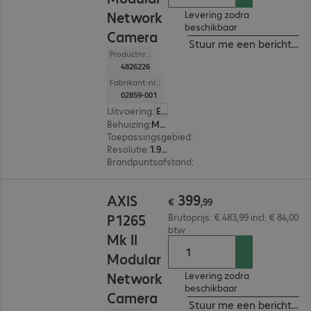
Network
Levering zodra
beschikbaar
Camera
Stuur me een bericht ind
Productnr.:
4826226
Fabrikant-nr.:
02859-001
Uitvoering
:
Europa
Behuizing
:
Modulair camerasysteem
Toepassingsgebied
:
Toezicht binnenshuis
Resolutie
:
1.920 x 1.080
Brandpuntsafstand
:
2.8 - 6 mm
€ 399,99
399
AXIS
€
,
99
P1265
Brutoprijs: € 483,99 incl. € 84,00
btw
Mk II
Modular
Network
Levering zodra
beschikbaar
Camera
Stuur me een bericht ind