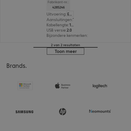
Fabrikant-nr.:
4285246
Uitvoering
:
Europa
Aansluitingen
:
Type A | Type micro-B
Kabellengte
:
1 m
USB versie
:
2.0
Bijzondere kenmerken
:
Textile sheath, Metal p
2 van 2 resultaten
Toon meer
Brands.