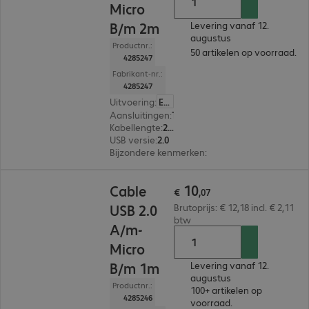
Micro
B/m 2m
Levering vanaf 12.
augustus
Productnr.:
50 artikelen op voorraad.
4285247
Fabrikant-nr.:
4285247
Uitvoering
:
Europa
Aansluitingen
:
Type A | Type micro-B
Kabellengte
:
2 m
USB versie
:
2.0
Bijzondere kenmerken
:
Textile sheath, Metal p
€ 10,07
10
Cable
€
,
07
USB 2.0
Brutoprijs: € 12,18 incl. € 2,11
btw
A/m-
Micro
B/m 1m
Levering vanaf 12.
augustus
Productnr.:
100+ artikelen op
4285246
voorraad.