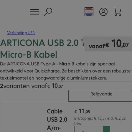
Verbinding USB
ARTICONA USB 2.0 Type A -
€ 10,07
10
€
,
07
vanaf
Micro-B Kabel
De ARTICONA USB Type A - Micro-B kabels zijn speciaal
ontwikkeld voor Quickcharge. Ze beschikken over een robuuste
textielmantel en hoogwaardige aluminiumstekkers.
10
2
varianten vanaf
€ 10,07
€
,
07
Relevantie
€ 11,05
11
Cable
€
,
05
USB 2.0
Brutoprijs: € 13,37 incl. € 2,32
btw
A/m-