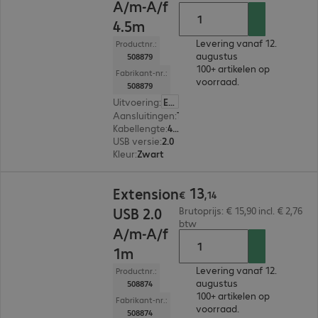
A/m-A/f
4.5m
Levering vanaf 12.
Productnr.:
augustus
508879
100+ artikelen op
Fabrikant-nr.:
voorraad.
508879
Uitvoering
:
Europa
Aansluitingen
:
Type-A male | Type-A female
Kabellengte
:
4,5 m
USB versie
:
2.0
Kleur
:
Zwart
€ 13,14
13
Extension
€
,
14
USB 2.0
Brutoprijs: € 15,90 incl. € 2,76
btw
A/m-A/f
1m
Levering vanaf 12.
Productnr.:
augustus
508874
100+ artikelen op
Fabrikant-nr.:
voorraad.
508874