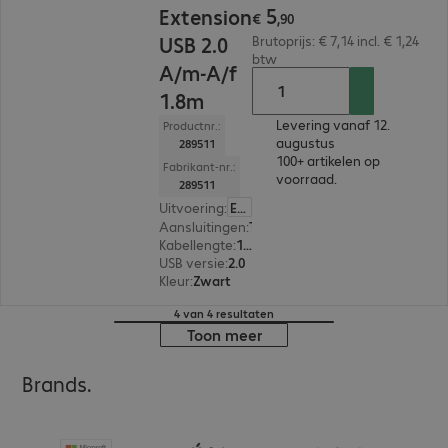
5
Extension
€
,
90
USB 2.0
Brutoprijs: € 7,14 incl. € 1,24
btw
A/m-A/f
1.8m
Levering vanaf 12.
Productnr.:
augustus
289511
100+ artikelen op
Fabrikant-nr.:
voorraad.
289511
Uitvoering
:
Europa
Aansluitingen
:
Type-A male | Type-A female
Kabellengte
:
1,8 m
USB versie
:
2.0
Kleur
:
Zwart
4 van 4 resultaten
Toon meer
Brands.