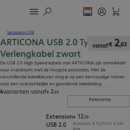
Verbinding USB
ARTICONA USB 2.0 Type A - B
€ 2,63
2
€
,
63
vanaf
Verlengkabel zwart
De USB 2.0 High Speed kabels van ARTICONA zijn ontwikkeld
voor overdracht met de hoogste prestaties. Met de
verschillende kabelkleuren zorg je op een eenvoudige manier
voor een overzichtelijke en geordende bekabeling.
2
4
varianten vanaf
€ 2,63
€
,
63
Relevantie
€ 12,59
12
Extension
€
,
59
USB 2.0
Brutoprijs: € 15,23 incl. € 2,64
btw