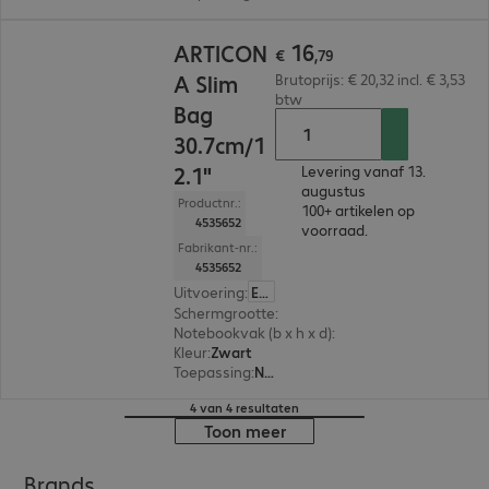
€ 16,79
16
ARTICON
€
,
79
A Slim
Brutoprijs: € 20,32 incl. € 3,53
btw
Bag
30.7cm/1
2.1"
Levering vanaf 13.
augustus
Productnr.:
100+ artikelen op
4535652
voorraad.
Fabrikant-nr.:
4535652
Uitvoering
:
Europa
Schermgrootte
:
30,7 cm (12,1")
Notebookvak (b x h x d)
:
315 x 225 x 25 mm
Kleur
:
Zwart
Toepassing
:
Notebook, Tablet
4 van 4 resultaten
Toon meer
Brands.