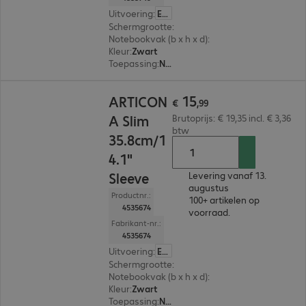
Uitvoering
:
Europa
Schermgrootte
:
40,6 cm (16,0"), 39,6 cm (15,6")
Notebookvak (b x h x d)
:
400 x 280 x 30 mm
Kleur
:
Zwart
Toepassing
:
Notebook, Tablet
€ 15,99
15
ARTICON
€
,
99
A Slim
Brutoprijs: € 19,35 incl. € 3,36
btw
35.8cm/1
4.1"
Sleeve
Levering vanaf 13.
augustus
Productnr.:
100+ artikelen op
4535674
voorraad.
Fabrikant-nr.:
4535674
Uitvoering
:
Europa
Schermgrootte
:
35,8 cm (14,1")
Notebookvak (b x h x d)
:
365 x 275 x 30 mm
Kleur
:
Zwart
Toepassing
:
Notebook, Tablet