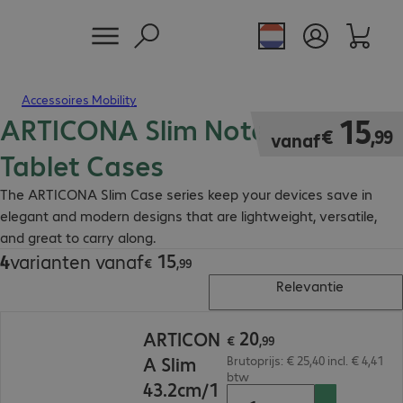
Accessoires Mobility
ARTICONA Slim Notebook and
€ 15,99
15
€
,
99
vanaf
Tablet Cases
The ARTICONA Slim Case series keep your devices save in
elegant and modern designs that are lightweight, versatile,
and great to carry along.
15
4
varianten vanaf
€ 15,99
€
,
99
Relevantie
€ 20,99
20
ARTICON
€
,
99
A Slim
Brutoprijs: € 25,40 incl. € 4,41
btw
43.2cm/1