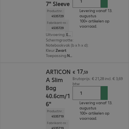
7" Sleeve
Levering vanaf 13.
Productnr.:
augustus
4535729
100+ artikelen op
Fabrikant-nr.:
voorraad.
4535729
Uitvoering
:
Europa
Schermgrootte
:
43,2 cm (17,0")
Notebookvak (b x h x d)
:
445 x 320 x 40 mm
Kleur
:
Zwart
Toepassing
:
Notebook, Tablet
€ 17,59
17
ARTICON
€
,
59
A Slim
Brutoprijs: € 21,28 incl. € 3,69
btw
Bag
40.6cm/1
6"
Levering vanaf 13.
augustus
Productnr.:
100+ artikelen op
4535719
voorraad.
Fabrikant-nr.:
4535719