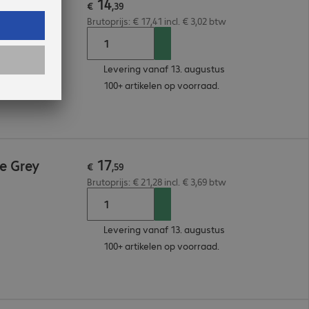
14
e Grey
€
,
39
Brutoprijs: € 17,41 incl. € 3,02 btw
Levering vanaf 13. augustus
100+ artikelen op voorraad.
17
e Grey
€
,
59
Brutoprijs: € 21,28 incl. € 3,69 btw
Levering vanaf 13. augustus
100+ artikelen op voorraad.