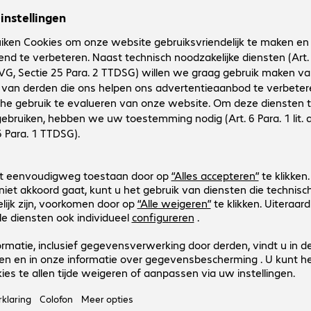
Productnr.:
Fabrikant-nr.:
4660622
4660622
Uitvoering
:
Europa
Schermgrootte
:
33,8 cm (13,3")
Kleur
:
Blauw
Toepassing
:
Notebook, Tablet
ARTICONA Pro 29.5cm/11.6" Sleev
Productnr.:
Fabrikant-nr.:
4660607
4660607
Uitvoering
:
Europa
Schermgrootte
:
29,5 cm (11,6")
Kleur
:
Blauw
Toepassing
:
Notebook, Tablet