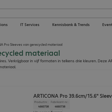
tions
IT Services
Kennisbank & Trends
Even
 Pro Sleeves van gerecycled materiaal
cycled materiaal
s. Verkrijgbaar in vijf formaten in telkens drie kleuren. Dez
ateriaal.
ARTICONA Pro 39.6cm/15.6" Sleev
Productnr.:
Fabrikant-nr.:
4660738
4660738