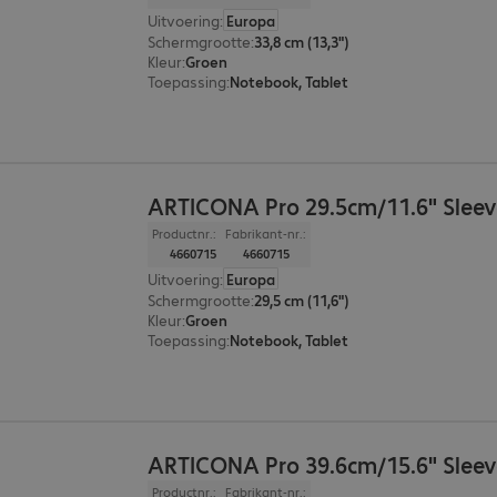
Uitvoering
:
Europa
Schermgrootte
:
33,8 cm (13,3")
Kleur
:
Groen
Toepassing
:
Notebook, Tablet
ARTICONA Pro 29.5cm/11.6" Sleev
Productnr.:
Fabrikant-nr.:
4660715
4660715
Uitvoering
:
Europa
Schermgrootte
:
29,5 cm (11,6")
Kleur
:
Groen
Toepassing
:
Notebook, Tablet
ARTICONA Pro 39.6cm/15.6" Sleev
Productnr.:
Fabrikant-nr.: