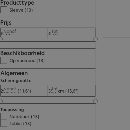
Producttype
Sleeve (13)
Prijs
vanaf
tot
€ 17,59
Beschikbaarheid
Op voorraad (13)
Algemeen
Schermgrootte
vanaf
tot
€ 24,99
Toepassing
Notebook (13)
Tablet (13)