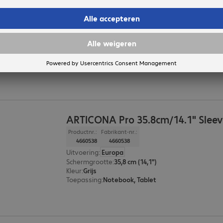
ARTICONA Pro 39.6cm/15.6" Sleev
Productnr.:
Fabrikant-nr.:
4660540
4660540
Uitvoering
:
Europa
Schermgrootte
:
39,6 cm (15,6")
Kleur
:
Grijs
Toepassing
:
Notebook, Tablet
ARTICONA Pro 35.8cm/14.1" Sleev
Productnr.:
Fabrikant-nr.:
4660538
4660538
Uitvoering
:
Europa
Schermgrootte
:
35,8 cm (14,1")
Kleur
:
Grijs
Toepassing
:
Notebook, Tablet