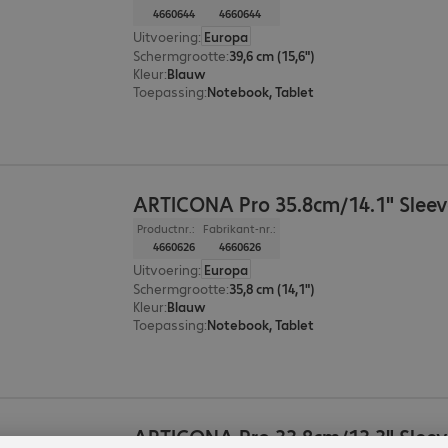
4660644
4660644
Uitvoering
:
Europa
Schermgrootte
:
39,6 cm (15,6")
Kleur
:
Blauw
Toepassing
:
Notebook, Tablet
ARTICONA Pro 35.8cm/14.1" Sleev
Productnr.:
Fabrikant-nr.:
4660626
4660626
Uitvoering
:
Europa
Schermgrootte
:
35,8 cm (14,1")
Kleur
:
Blauw
Toepassing
:
Notebook, Tablet
ARTICONA Pro 33.8cm/13.3" Sleev