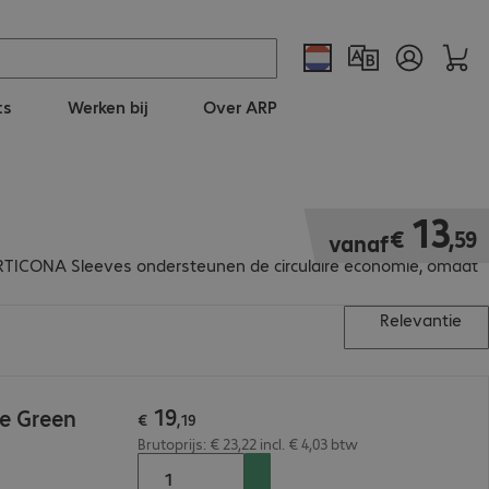
ts
Werken bij
Over ARP
€ 13,59
13
€
,
59
vanaf
e ARTICONA Sleeves ondersteunen de circulaire economie, omdat
Relevantie
19
e Green
€
,
19
Brutoprijs: € 23,22 incl. € 4,03 btw