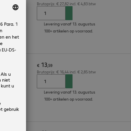
Brutoprijs: € 27,82 incl. € 4,83 btw
Levering vanaf 13. augustus
100+ artikelen op voorraad.
13
e Blue
€
,
59
Brutoprijs: € 16,44 incl. € 2,85 btw
Levering vanaf 13. augustus
100+ artikelen op voorraad.