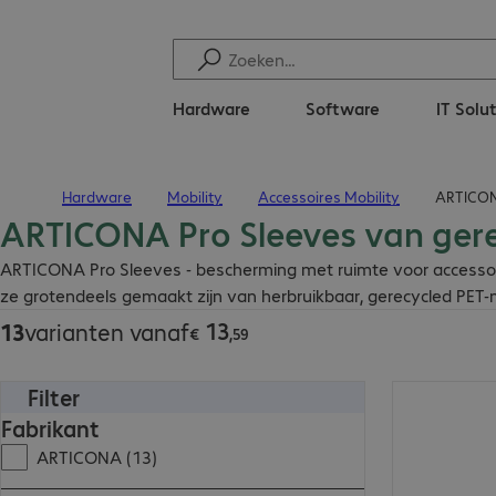
Hardware
Software
IT Solu
Hardware
Mobility
Accessoires Mobility
ARTICONA
Terug naar startpagina
ARTICONA Pro Sleeves van gere
€ 13,59
ARTICONA Pro Sleeves - bescherming met ruimte voor accessoire
ze grotendeels gemaakt zijn van herbruikbaar, gerecycled PET-m
13
13
varianten vanaf
€
,
59
Filter
€ 19,19
Fabrikant
ARTICONA (13)