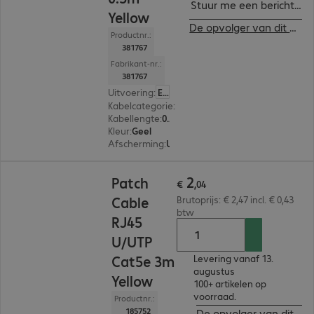
Stuur me een bericht ind
Yellow
De opvolger van dit product bekijken
Productnr.:
381767
Fabrikant-nr.:
381767
Uitvoering
:
Europa
Kabelcategorie
:
Cat5e
Kabellengte
:
0,5 m
Kleur
:
Geel
Afscherming
:
U/UTP
€ 2,04
2
Patch
€
,
04
Cable
Brutoprijs: € 2,47 incl. € 0,43
btw
RJ45
U/UTP
Cat5e 3m
Levering vanaf 13.
augustus
Yellow
100+ artikelen op
voorraad.
Productnr.:
185752
De opvolger van dit product bekijken