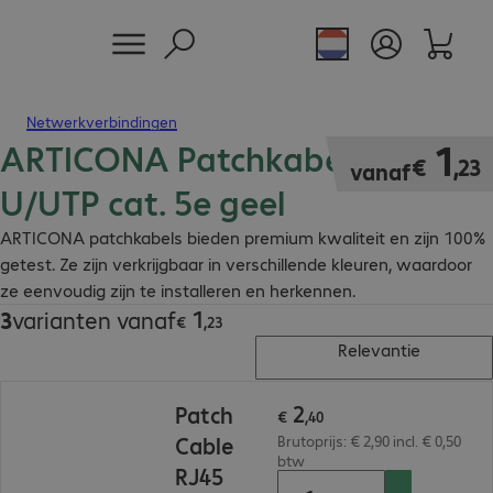
Netwerkverbindingen
ARTICONA Patchkabel RJ45
€ 1,23
1
€
,
23
vanaf
U/UTP cat. 5e geel
ARTICONA patchkabels bieden premium kwaliteit en zijn 100%
getest. Ze zijn verkrijgbaar in verschillende kleuren, waardoor
ze eenvoudig zijn te installeren en herkennen.
1
3
varianten vanaf
€ 1,23
€
,
23
Relevantie
€ 2,40
2
Patch
€
,
40
Cable
Brutoprijs: € 2,90 incl. € 0,50
btw
RJ45