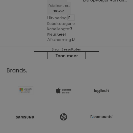
Fabrikant-nr.:
185752
Uitvoering
:
Europa
Kabelcategorie
:
Cat5e
Kabellengte
:
3 m
Kleur
:
Geel
Afscherming
:
U/UTP
3 van 3 resultaten
Toon meer
Brands.