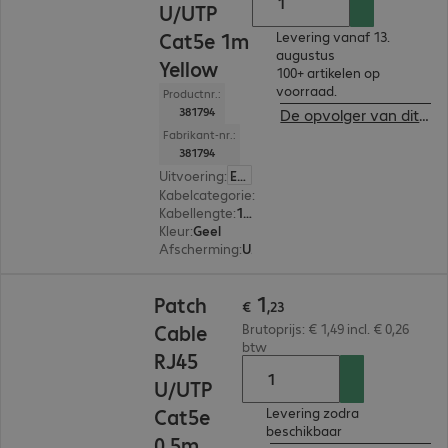
U/UTP
Cat5e 1m
Levering vanaf 13.
augustus
Yellow
100+ artikelen op
voorraad.
Productnr.:
381794
De opvolger van dit product bekijken
Fabrikant-nr.:
381794
Uitvoering
:
Europa
Kabelcategorie
:
Cat5e
Kabellengte
:
1 m
Kleur
:
Geel
Afscherming
:
U/UTP
€ 1,23
1
Patch
€
,
23
Cable
Brutoprijs: € 1,49 incl. € 0,26
btw
RJ45
U/UTP
Cat5e
Levering zodra
beschikbaar
0.5m