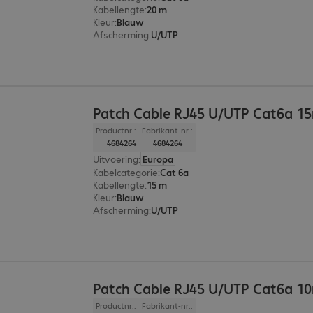
Kabellengte
:
20 m
Kleur
:
Blauw
Afscherming
:
U/UTP
Patch Cable RJ45 U/UTP Cat6a 1
Productnr.:
Fabrikant-nr.:
4684264
4684264
Uitvoering
:
Europa
Kabelcategorie
:
Cat 6a
Kabellengte
:
15 m
Kleur
:
Blauw
Afscherming
:
U/UTP
Patch Cable RJ45 U/UTP Cat6a 1
Productnr.:
Fabrikant-nr.: