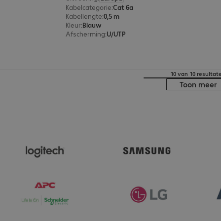
Kabelcategorie
:
Cat 6a
Kabellengte
:
0,5 m
Kleur
:
Blauw
Afscherming
:
U/UTP
10 van 10 resultat
Toon meer