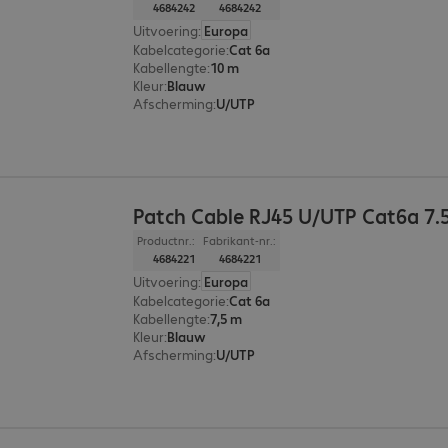
4684242
4684242
Uitvoering
:
Europa
Kabelcategorie
:
Cat 6a
Kabellengte
:
10 m
Kleur
:
Blauw
Afscherming
:
U/UTP
Patch Cable RJ45 U/UTP Cat6a 7.
Productnr.:
Fabrikant-nr.:
4684221
4684221
Uitvoering
:
Europa
Kabelcategorie
:
Cat 6a
Kabellengte
:
7,5 m
Kleur
:
Blauw
Afscherming
:
U/UTP