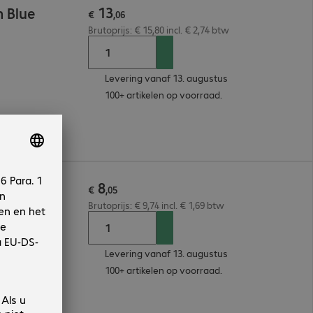
13
 Blue
€
,
06
Brutoprijs: € 15,80 incl. € 2,74 btw
Levering vanaf 13. augustus
100+ artikelen op voorraad.
8
 Blue
€
,
05
Brutoprijs: € 9,74 incl. € 1,69 btw
Levering vanaf 13. augustus
100+ artikelen op voorraad.