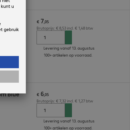
7
 Blue
€
,
05
Brutoprijs: € 8,53 incl. € 1,48 btw
Levering vanaf 13. augustus
100+ artikelen op voorraad.
6
5m Blue
€
,
05
Brutoprijs: € 7,32 incl. € 1,27 btw
Levering vanaf 13. augustus
100+ artikelen op voorraad.