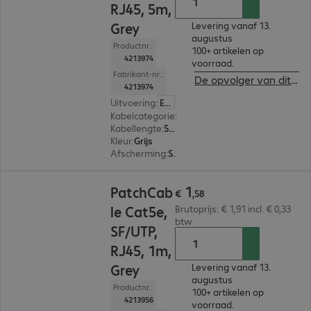
RJ45, 5m,
Grey
Levering vanaf 13.
augustus
Productnr.:
100+ artikelen op
4213974
voorraad.
Fabrikant-nr.:
De opvolger van dit product bekijken
4213974
Uitvoering
:
Europa
Kabelcategorie
:
Cat5e
Kabellengte
:
5 m
Kleur
:
Grijs
Afscherming
:
SF/UTP
€ 1,58
1
PatchCab
€
,
58
le Cat5e,
Brutoprijs: € 1,91 incl. € 0,33
btw
SF/UTP,
RJ45, 1m,
Grey
Levering vanaf 13.
augustus
Productnr.:
100+ artikelen op
4213956
voorraad.