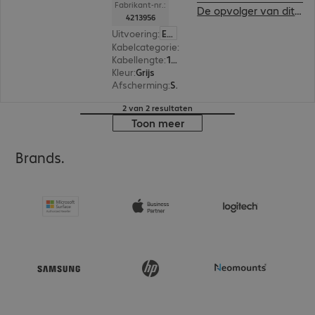
Fabrikant-nr.:
De opvolger van dit product bekijken
4213956
Uitvoering
:
Europa
Kabelcategorie
:
Cat5e
Kabellengte
:
1 m
Kleur
:
Grijs
Afscherming
:
SF/UTP
2 van 2 resultaten
Toon meer
Brands.