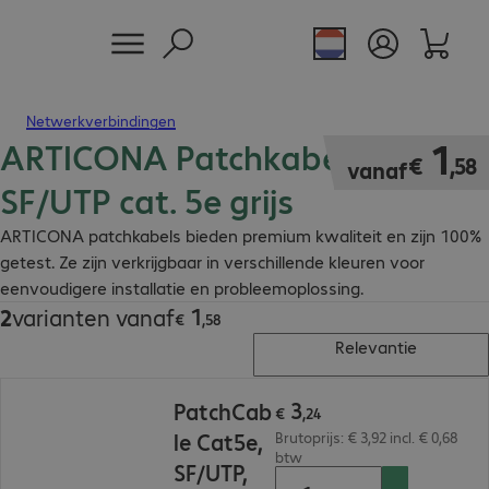
Netwerkverbindingen
ARTICONA Patchkabel RJ45
€ 1,58
1
€
,
58
vanaf
SF/UTP cat. 5e grijs
ARTICONA patchkabels bieden premium kwaliteit en zijn 100%
getest. Ze zijn verkrijgbaar in verschillende kleuren voor
eenvoudigere installatie en probleemoplossing.
1
2
varianten vanaf
€ 1,58
€
,
58
Relevantie
€ 3,24
3
PatchCab
€
,
24
le Cat5e,
Brutoprijs: € 3,92 incl. € 0,68
btw
SF/UTP,